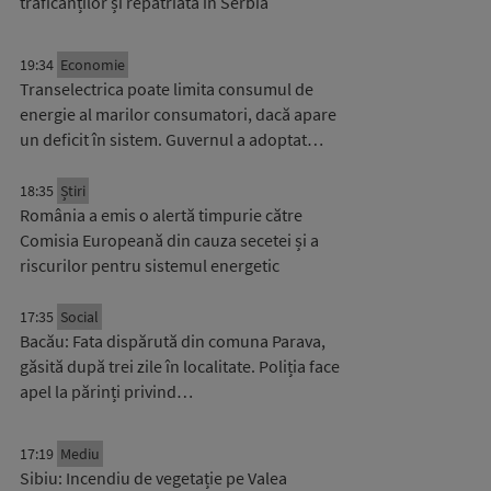
traficanților și repatriată în Serbia
19:34
Economie
Transelectrica poate limita consumul de
energie al marilor consumatori, dacă apare
un deficit în sistem. Guvernul a adoptat…
18:35
Știri
România a emis o alertă timpurie către
Comisia Europeană din cauza secetei și a
riscurilor pentru sistemul energetic
17:35
Social
Bacău: Fata dispărută din comuna Parava,
găsită după trei zile în localitate. Poliția face
apel la părinți privind…
17:19
Mediu
Sibiu: Incendiu de vegetație pe Valea