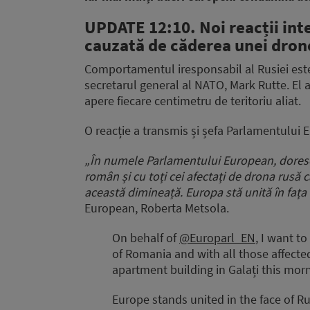
UPDATE 12:10. Noi reacții int
cauzată de căderea unei drone
Comportamentul iresponsabil al Rusiei este 
secretarul general al NATO, Mark Rutte. El 
apere fiecare centimetru de teritoriu aliat.
O reacție a transmis și
șefa Parlamentului 
„În numele Parlamentului European,
dores
român și cu toți cei afectați de drona rusă c
această dimineață. Europa stă unită în fața 
European, Roberta Metsola.
On behalf of
@Europarl_EN
, I want t
of Romania and with all those affect
apartment building in Galați this morn
Europe stands united in the face of Ru