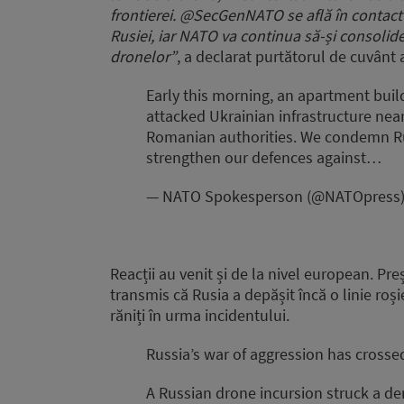
frontierei. @SecGenNATO se află în conta
Rusiei, iar NATO va continua să-și consolid
dronelor”
, a declarat purtătorul de cuvânt 
Early this morning, an apartment buil
attacked Ukrainian infrastructure nea
Romanian authorities. We condemn Rus
strengthen our defences against…
— NATO Spokesperson (@NATOpress
Reacții au venit și de la nivel european. P
transmis că Rusia a depășit încă o linie roși
răniți în urma incidentului.
Russia’s war of aggression has crossed
A Russian drone incursion struck a de