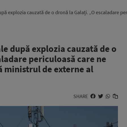
upă explozia cauzată de o dronă la Galați. „O escaladare peri
ale după explozia cauzată de o
aladare periculoasă care ne
ă ministrul de externe al
SHARE