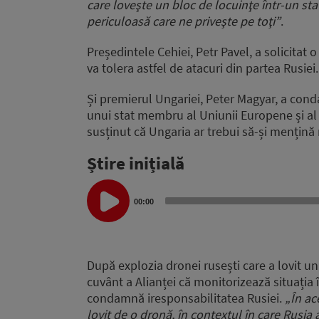
care loveşte un bloc de locuinţe într-un st
periculoasă care ne priveşte pe toţi”
.
Președintele Cehiei, Petr Pavel, a solicitat
va tolera astfel de atacuri din partea Rusiei.
Și premierul Ungariei, Peter Magyar, a conda
unui stat membru al Uniunii Europene și al
susținut că Ungaria ar trebui să-și mențină ne
Știre inițială
Audio
Player
00:00
După explozia dronei rusești care a lovit u
cuvânt a Alianței că monitorizează situația î
condamnă iresponsabilitatea Rusiei.
„În ac
lovit de o dronă, în contextul în care Rusia