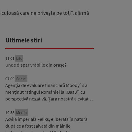
culoasă care ne priveşte pe toţi”, afirmă
Ultimele stiri
11:01
Life
Unde dispar vrăbiile din orașe?
07:09
Social
Agenția de evaluare financiară Moody`s a
menținut ratingul României la „Baa3”, cu
perspectivă negativă. Țara noastră a evitat…
19:58
Mediu
Acvila imperială Feliks, eliberată în natură
după ce a fost salvată din mâinile