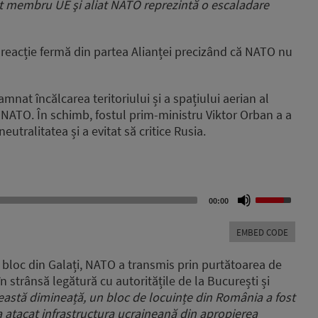
at membru UE şi aliat NATO reprezintă o escaladare
 o reacție fermă din partea Alianței precizând că NATO nu
mnat încălcarea teritoriului și a spațiului aerian al
 NATO. În schimb, fostul prim-ministru Viktor Orban a a
utralitatea și a evitat să critice Rusia.
Use
00:00
Up/Down
Arrow
EMBED CODE
keys
to
n bloc din Galați, NATO a transmis prin purtătoarea de
increase
n strânsă legătură cu autoritățile de la București și
or
eastă dimineață, un bloc de locuințe din România a fost
decrease
volume.
 a atacat infrastructura ucraineană din apropierea