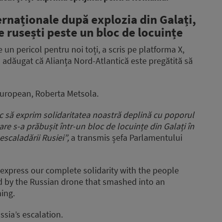
ernaționale după explozia din Galați,
 rusești peste un bloc de locuințe
un pericol pentru noi toți, a scris pe platforma X,
a adăugat că Alianța Nord-Atlantică este pregătită să
European, Roberta Metsola.
c să exprim solidaritatea noastră deplină cu poporul
are s-a prăbușit într-un bloc de locuințe din Galați în
escaladării Rusiei”,
a transmis șefa Parlamentului
o express our complete solidarity with the people
ed by the Russian drone that smashed into an
ing.
ssia’s escalation.