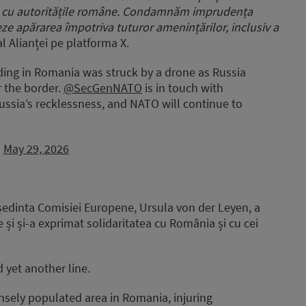
ct cu autoritățile române. Condamnăm imprudența
eze apărarea împotriva tuturor amenințărilor, inclusiv a
al Alianței pe platforma X.
ding in Romania was struck by a drone as Russia
r the border.
@SecGenNATO
is in touch with
sia’s recklessness, and NATO will continue to
)
May 29, 2026
reședinta Comisiei Europene, Ursula von der Leyen, a
e și și-a exprimat solidaritatea cu România și cu cei
 yet another line.
nsely populated area in Romania, injuring