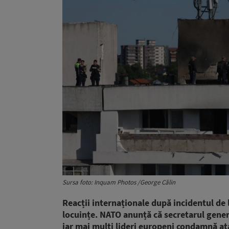
Sursa foto: Inquam Photos /George Călin
Reacții internaționale după incidentul de 
locuințe. NATO anunță că secretarul gener
iar mai mulți lideri europeni condamnă ata