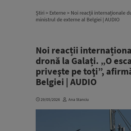
Știri
>
Externe
> Noi reacții internaționale d
ministrul de externe al Belgiei | AUDIO
Noi reacții internațion
dronă la Galați. „O esc
priveşte pe toţi”, afirm
Belgiei | AUDIO
29/05/2026
Ana Stanciu