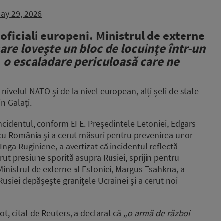
ay 29, 2026
oficiali europeni. Ministrul de externe
are loveşte un bloc de locuinţe într-un
 o escaladare periculoasă care ne
 nivelul NATO și de la nivel european, alți șefi de state
in Galați.
incidentul, conform EFE. Preşedintele Letoniei, Edgars
 cu România şi a cerut măsuri pentru prevenirea unor
 Inga Ruginiene, a avertizat că incidentul reflectă
erut presiune sporită asupra Rusiei, sprijin pentru
Ministrul de externe al Estoniei, Margus Tsahkna, a
Rusiei depăşeşte graniţele Ucrainei şi a cerut noi
ot, citat de Reuters, a declarat că
„o armă de război