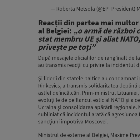
— Roberta Metsola (@EP_President)
M
Reacții din partea mai multor 
al Belgiei:
„o armă de război c
stat membru UE şi aliat NATO,
priveşte pe toţi”
După mesajele oficialilor de rang înalt de la
au transmis reacții cu privire la incidentul d
Şi liderii din statele baltice au condamnat 
Rinkevics, a transmis solidaritatea deplină
astfel de încălcări. Prim-ministrul Lituaniei,
evoluţiile de pe flancul estic al NATO şi a c
Ucraina şi consolidarea apărării regionale. 
subliniat că incidentul arată că agresiunea 
sancţiuni împotriva Moscovei.
Ministrul de externe al Belgiei, Maxime Prev