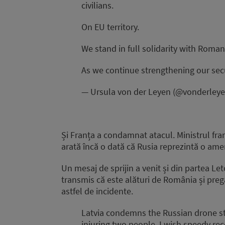
civilians.
On EU territory.
We stand in full solidarity with Roman
As we continue strengthening our se
— Ursula von der Leyen (@vonderley
Și Franța a condamnat atacul. Ministrul fra
arată încă o dată că Rusia reprezintă o ame
Un mesaj de sprijin a venit și din partea Let
transmis că este alături de România și preg
astfel de incidente.
Latvia condemns the Russian drone st
injuring two people. I wish speedy reco