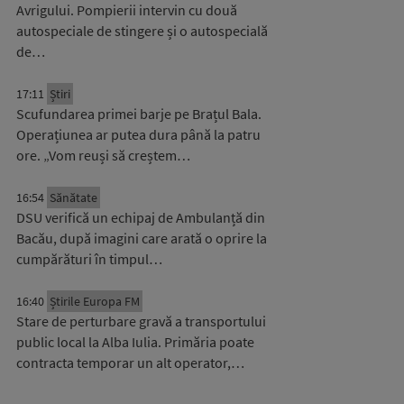
Avrigului. Pompierii intervin cu două
autospeciale de stingere și o autospecială
de…
17:11
Știri
Scufundarea primei barje pe Brațul Bala.
Operațiunea ar putea dura până la patru
ore. „Vom reuși să creștem…
16:54
Sănătate
DSU verifică un echipaj de Ambulanță din
Bacău, după imagini care arată o oprire la
cumpărături în timpul…
16:40
Știrile Europa FM
Stare de perturbare gravă a transportului
public local la Alba Iulia. Primăria poate
contracta temporar un alt operator,…