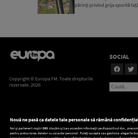
părinți privind grija sporită față
SOCIAL
Copyright © Europa FM. Toate drepturile
rezervate. 2026
Nouă ne pasă ca datele tale personale să rămână confidenția
Setări:
Noi și partenerii noștri
585
stocăm și/sau accesăm informații pe dispozitivul dvs., precum i
pentru prelucrarea datelor cu caracter personal. Puteți accepta sau gestiona alegerile dvs
orice moment, pe pagina cu politica de confidențialitate. Aceste alegeri vor fi raportate 