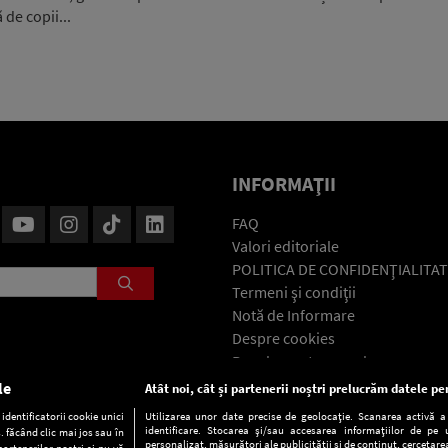
 de copii...
INFORMAŢII
FAQ
Valori editoriale
POLITICA DE CONFIDENŢIALITAT
Termeni şi condiţii
Notă de Informare
Despre cookies
Regulament general
GDPR
le
Atât noi, cât și partenerii noștri prelucrăm datele pen
Contact
dentificatorii cookie unici
Utilizarea unor date precise de geolocație. Scanarea activă a c
identificare. Stocarea și/sau accesarea informațiilor de pe u
. făcând clic mai jos sau în
personalizat, măsurători ale publicității și de conținut, cercetarea
partenerilor noștri și nu vă