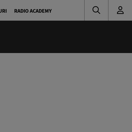
URI
RADIO ACADEMY
:55
 muzică de ieri și de azi