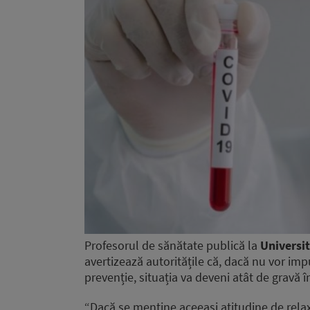
Profesorul de sănătate publică la
Universi
avertizează autoritățile că, dacă nu vor imp
prevenție, situația va deveni atât de gravă î
“Dacă se menține aceeași atitudine de relax