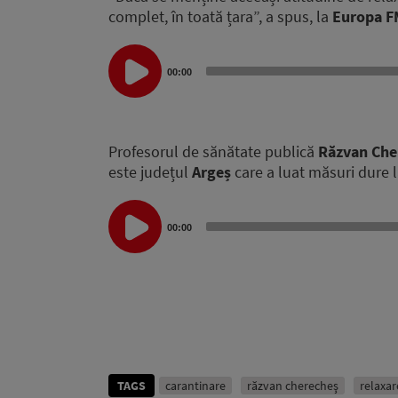
complet, în toată țara”, a spus, la
Europa F
Audio
Player
00:00
Profesorul de sănătate publică
Răzvan Che
este județul
Argeș
care a luat măsuri dure l
Audio
Player
00:00
TAGS
carantinare
răzvan cherecheş
relaxare