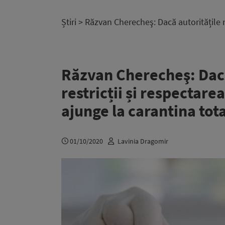
Știri
> Răzvan Cherecheş: Dacă autoritățile n
Răzvan Cherecheş: Dacă
restricții și respectare
ajunge la carantina tot
01/10/2020
Lavinia Dragomir