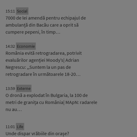
15:11
Social
7000 de lei amendă pentru echipajul de
ambulanță din Bacău care a oprit să
cumpere pepeni, în timp…
14:32
Economie
România evită retrogradarea, potrivit
evaluărilor agenției Moody’s| Adrian
Negrescu: ,,Suntem la un pas de
retrogradare în următoarele 18-20…
13:59
Externe
O dronă a explodat în Bulgaria, la 100 de
metri de granița cu România| MApN: radarele
nu au…
11:01
Life
Unde dispar vrăbiile din orașe?