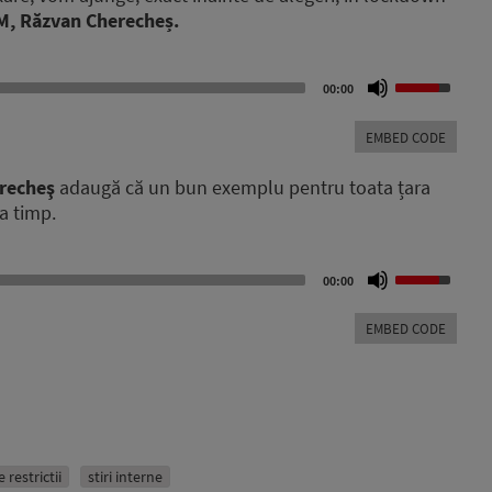
M, Răzvan Cherecheș.
Use
00:00
Up/Down
Arrow
EMBED CODE
keys
to
recheş
adaugă că un bun exemplu pentru toata țara
increase
a timp.
or
decrease
volume.
Use
00:00
Up/Down
Arrow
EMBED CODE
keys
to
increase
or
decrease
volume.
 restrictii
stiri interne