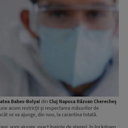
tatea Babes-Bolyai
din
Cluj Napoca Răzvan Cherecheş
une acum restricții și respectarea măsurilor de
ncât se va ajunge, din nou, la carantina totală.
are, vom ajunge, exact înainte de alegeri, în lockdown