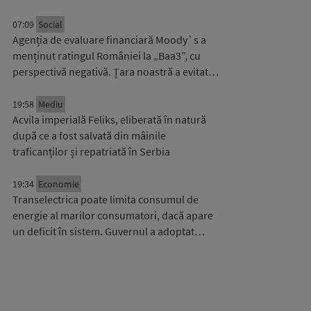
07:09
Social
Agenția de evaluare financiară Moody`s a
menținut ratingul României la „Baa3”, cu
perspectivă negativă. Țara noastră a evitat…
19:58
Mediu
Acvila imperială Feliks, eliberată în natură
după ce a fost salvată din mâinile
traficanților și repatriată în Serbia
19:34
Economie
Transelectrica poate limita consumul de
energie al marilor consumatori, dacă apare
un deficit în sistem. Guvernul a adoptat…