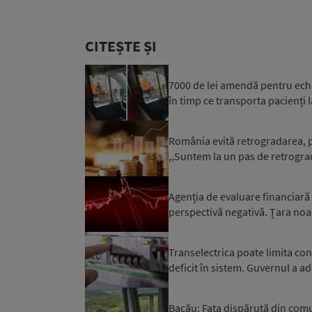
CITEȘTE ȘI
7000 de lei amendă pentru ech
în timp ce transporta pacienți l
România evită retrogradarea, p
,,Suntem la un pas de retrograd
Agenția de evaluare financiară
perspectivă negativă. Țara noa
Transelectrica poate limita co
deficit în sistem. Guvernul a ad
Bacău: Fata dispărută din comuna