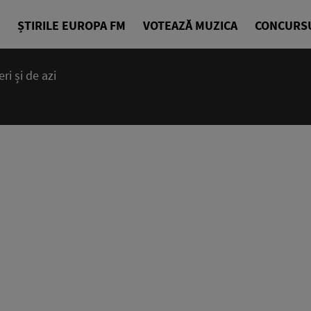
ȘTIRILE EUROPA FM
VOTEAZĂ MUZICA
CONCURS
i și de azi
14:00 - 23
Cea mai bună
EuropaFM