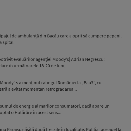
ipajul de ambulanță din Bacău care a oprit să cumpere pepeni,
a spital
otrivit evaluărilor agenției Moody's| Adrian Negrescu:
are în următoarele 18-20 de luni, ...
 Moody`s a menținut ratingul României la „Baa3”, cu
stră a evitat momentan retrogradarea...
nsumul de energie al marilor consumatori, dacă apare un
optat o Hotărâre în acest sens...
 Parava, găsită după trei zile în localitate. Poliția face apel la