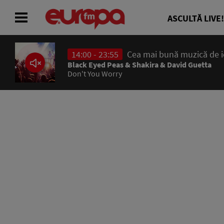
ASCULTĂ LIVE!
14:00 - 23:55
Cea mai bună muzică de ier
ACASĂ
Black Eyed Peas & Shakira & David Guetta
Don't You Worry
ȘTIRI
RADIO
CONCURSURI
PODCAST
ASCULTĂ LIVE