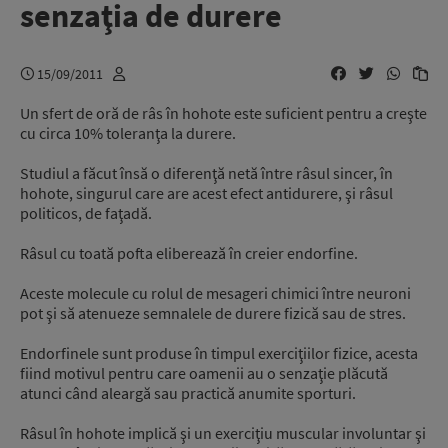
senzaţia de durere
15/09/2011
Un sfert de oră de râs în hohote este suficient pentru a creşte
cu circa 10% toleranţa la durere.
Studiul a făcut însă o diferenţă netă între râsul sincer, în
hohote, singurul care are acest efect antidurere, şi râsul
politicos, de faţadă.
Râsul cu toată pofta eliberează în creier endorfine.
Aceste molecule cu rolul de mesageri chimici între neuroni
pot şi să atenueze semnalele de durere fizică sau de stres.
Endorfinele sunt produse în timpul exerciţiilor fizice, acesta
fiind motivul pentru care oamenii au o senzaţie plăcută
atunci când aleargă sau practică anumite sporturi.
Râsul în hohote implică şi un exerciţiu muscular involuntar şi