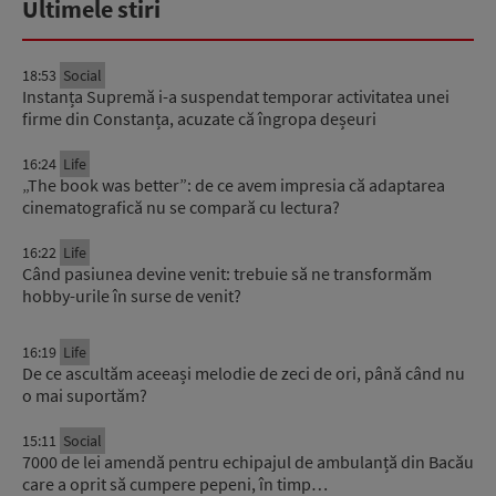
Ultimele stiri
18:53
Social
Instanța Supremă i-a suspendat temporar activitatea unei
firme din Constanța, acuzate că îngropa deșeuri
16:24
Life
„The book was better”: de ce avem impresia că adaptarea
cinematografică nu se compară cu lectura?
16:22
Life
Când pasiunea devine venit: trebuie să ne transformăm
hobby-urile în surse de venit?
16:19
Life
De ce ascultăm aceeași melodie de zeci de ori, până când nu
o mai suportăm?
15:11
Social
7000 de lei amendă pentru echipajul de ambulanță din Bacău
care a oprit să cumpere pepeni, în timp…