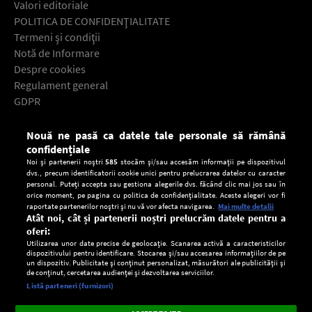
Valori editoriale
POLITICA DE CONFIDENŢIALITATE
Termeni şi condiţii
Notă de Informare
Despre cookies
Regulament general
GDPR
Contact
Nouă ne pasă ca datele tale personale să rămână
Descarcă gratuit aplicaţia Europa FM pentru smartphone:
confidențiale
Noi și partenerii noștri
585
stocăm și/sau accesăm informații pe dispozitivul
dvs., precum identificatorii cookie unici pentru prelucrarea datelor cu caracter
personal. Puteți accepta sau gestiona alegerile dvs. făcând clic mai jos sau în
orice moment, pe pagina cu politica de confidențialitate. Aceste alegeri vor fi
raportate partenerilor noștri și nu vă vor afecta navigarea.
Mai multe detalii
Atât noi, cât și partenerii noștri prelucrăm datele pentru a
oferi:
Utilizarea unor date precise de geolocație. Scanarea activă a caracteristicilor
dispozitivului pentru identificare. Stocarea și/sau accesarea informațiilor de pe
un dispozitiv. Publicitate și conținut personalizat, măsurători ale publicității și
de conținut, cercetarea audienței și dezvoltarea serviciilor.
Setări:
Listă parteneri (furnizori)
Ascultă Europa FM în aplicație
Dark
×
Instalează