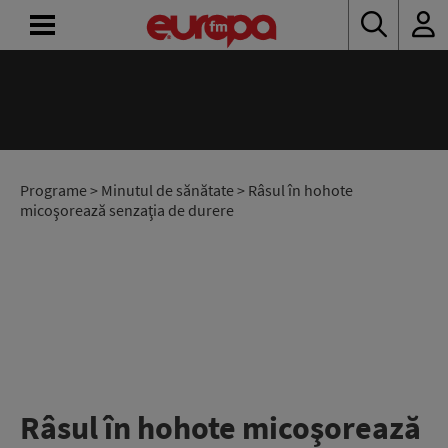
ACASĂ
ȘTIRI
RADIO
Programe
>
Minutul de sănătate
> Râsul în hohote
micoşorează senzaţia de durere
CONCURSURI
PODCAST
ASCULTĂ
LIVE
Râsul în hohote micoşorează