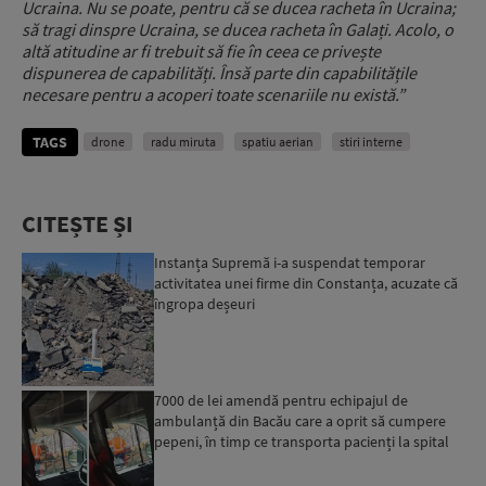
Ucraina. Nu se poate, pentru că se ducea racheta în Ucraina;
să tragi dinspre Ucraina, se ducea racheta în Galați. Acolo, o
altă atitudine ar fi trebuit să fie în ceea ce privește
dispunerea de capabilități. Însă parte din capabilitățile
necesare pentru a acoperi toate scenariile nu există.”
TAGS
drone
radu miruta
spatiu aerian
stiri interne
CITEȘTE ȘI
Instanța Supremă i-a suspendat temporar
activitatea unei firme din Constanța, acuzate că
îngropa deșeuri
7000 de lei amendă pentru echipajul de
ambulanță din Bacău care a oprit să cumpere
pepeni, în timp ce transporta pacienți la spital