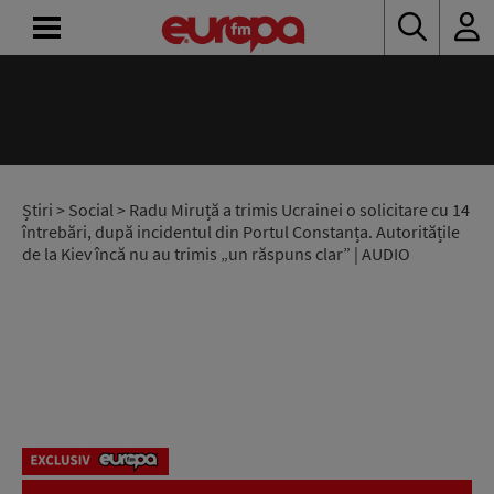
ACASĂ
ȘTIRI
RADIO
Știri
>
Social
> Radu Miruță a trimis Ucrainei o solicitare cu 14
întrebări, după incidentul din Portul Constanța. Autoritățile
de la Kiev încă nu au trimis „un răspuns clar” | AUDIO
CONCURSURI
PODCAST
ASCULTĂ
LIVE