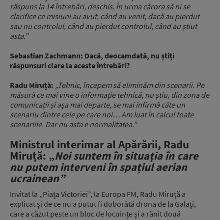
răspuns la 14 întrebări, deschis. În urma cărora să ni se
clarifice ce misiuni au avut, când au venit, dacă au pierdut
sau nu controlul, când au pierdut controlul, când au știut
asta.”
Sebastian Zachmann: Dacă, deocamdată, nu știți
răspunsuri clare la aceste întrebări?
Radu Miruță:
„Tehnic, începem să eliminăm din scenarii. Pe
măsură ce mai vine o informație tehnică, nu știu, din zona de
comunicații și așa mai departe, se mai infirmă câte un
scenariu dintre cele pe care noi… Am luat în calcul toate
scenariile. Dar nu asta e normalitatea.”
Ministrul interimar al Apărării, Radu
Miruță: „
Noi suntem în situația în care
nu putem interveni în spațiul aerian
ucrainean”
Invitat la „Piața Victoriei”, la Europa FM, Radu Miruță a
explicat și de ce nu a putut fi doborâtă drona de la Galați,
care a căzut peste un bloc de locuințe și a rănit două