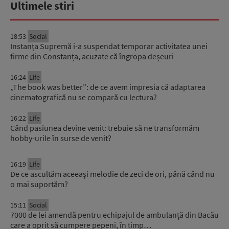
Ultimele stiri
18:53
Social
Instanța Supremă i-a suspendat temporar activitatea unei
firme din Constanța, acuzate că îngropa deșeuri
16:24
Life
„The book was better”: de ce avem impresia că adaptarea
cinematografică nu se compară cu lectura?
16:22
Life
Când pasiunea devine venit: trebuie să ne transformăm
hobby-urile în surse de venit?
16:19
Life
De ce ascultăm aceeași melodie de zeci de ori, până când nu
o mai suportăm?
15:11
Social
7000 de lei amendă pentru echipajul de ambulanță din Bacău
care a oprit să cumpere pepeni, în timp…