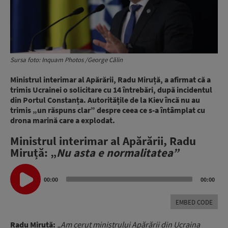
Sursa foto: Inquam Photos /George Călin
Ministrul interimar al Apărării, Radu Miruță, a afirmat că a
trimis Ucrainei o solicitare cu 14 întrebări, după incidentul
din Portul Constanța. Autoritățile de la Kiev încă nu au
trimis „un răspuns clar” despre ceea ce s-a întâmplat cu
drona marină care a explodat.
Ministrul interimar al Apărării, Radu
Miruță: „
Nu asta e normalitatea”
Audio
Player
00:00
00:00
EMBED CODE
Radu Miruță:
„Am cerut ministrului Apărării din Ucraina