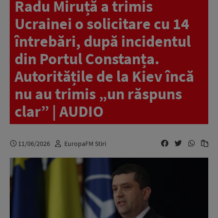
Radu Miruță a trimis
Ucrainei o solicitare cu 14
întrebări, după incidentul
din Portul Constanța.
Autoritățile de la Kiev încă
nu au trimis „un răspuns
clar” | AUDIO
11/06/2026
EuropaFM Stiri