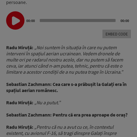
persoane.
Audio
Player
00:00
00:00
EMBED CODE
Radu Miruță:
„Noi suntem în situația în care nu putem
interveni în spațiul aerian ucrainean. Vedem dronele de
multe ori pe radarul nostru acolo, dar nu putem să facem
ceva, iar atunci când n-am putea, tehnic, pentru că este o
limitare a acestor condiții de a nu putea trage în Ucraina.”
Sebastian Zachmann: Cea care s-a prăbușit la Galați era în
spațiul aerian românesc.
Radu Miruță:
„Nu a putut.”
Sebastian Zachmann: Pentru că era prea aproape de oraș?
Radu Miruță:
„Pentru că nu a avut cu ce, în contextul
existent, cu avionul F-16, să tragi dinspre Galați înspre