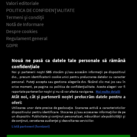
Valori editoriale
POLITICA DE CONFIDENŢIALITATE
Termeni şi condiţii
Notă de Informare
Despre cookies
Regulament general
GDPR
Contact
Nouă ne pasă ca datele tale personale să rămână
Descarcă gratuit aplicaţia Europa FM pentru smartphone:
confidențiale
Noi și partenerii noștri
585
stocăm și/sau accesăm informații pe dispozitivul
dvs., precum identificatorii cookie unici pentru prelucrarea datelor cu caracter
personal. Puteți accepta sau gestiona alegerile dvs. făcând clic mai jos sau în
orice moment, pe pagina cu politica de confidențialitate. Aceste alegeri vor fi
raportate partenerilor noștri și nu vă vor afecta navigarea.
Mai multe detalii
Atât noi, cât și partenerii noștri prelucrăm datele pentru a
oferi:
Utilizarea unor date precise de geolocație. Scanarea activă a caracteristicilor
dispozitivului pentru identificare. Stocarea și/sau accesarea informațiilor de pe
un dispozitiv. Publicitate și conținut personalizat, măsurători ale publicității și
de conținut, cercetarea audienței și dezvoltarea serviciilor.
Setări:
Listă parteneri (furnizori)
Ascultă Europa FM în aplicație
Dark