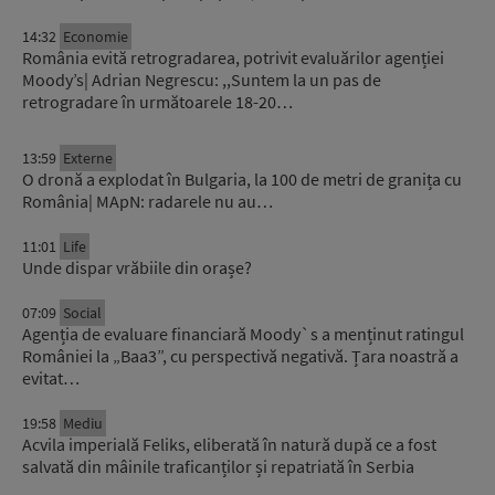
14:32
Economie
România evită retrogradarea, potrivit evaluărilor agenției
Moody’s| Adrian Negrescu: ,,Suntem la un pas de
retrogradare în următoarele 18-20…
13:59
Externe
O dronă a explodat în Bulgaria, la 100 de metri de granița cu
România| MApN: radarele nu au…
11:01
Life
Unde dispar vrăbiile din orașe?
07:09
Social
Agenția de evaluare financiară Moody`s a menținut ratingul
României la „Baa3”, cu perspectivă negativă. Țara noastră a
evitat…
19:58
Mediu
Acvila imperială Feliks, eliberată în natură după ce a fost
salvată din mâinile traficanților și repatriată în Serbia