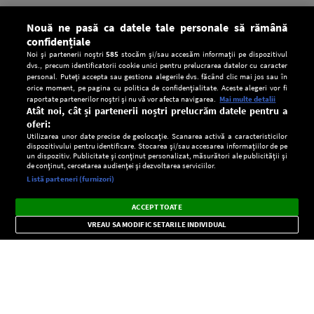
Nouă ne pasă ca datele tale personale să rămână
confidențiale
Noi și partenerii noștri
585
stocăm și/sau accesăm informații pe dispozitivul
dvs., precum identificatorii cookie unici pentru prelucrarea datelor cu caracter
personal. Puteți accepta sau gestiona alegerile dvs. făcând clic mai jos sau în
orice moment, pe pagina cu politica de confidențialitate. Aceste alegeri vor fi
raportate partenerilor noștri și nu vă vor afecta navigarea.
Mai multe detalii
Atât noi, cât și partenerii noștri prelucrăm datele pentru a
oferi:
Utilizarea unor date precise de geolocație. Scanarea activă a caracteristicilor
dispozitivului pentru identificare. Stocarea și/sau accesarea informațiilor de pe
un dispozitiv. Publicitate și conținut personalizat, măsurători ale publicității și
de conținut, cercetarea audienței și dezvoltarea serviciilor.
Setări:
Listă parteneri (furnizori)
Ascultă Europa FM în aplicație
Dark
×
Instalează
Radio live, podcasturi, știri și alerte
ACCEPT TOATE
Mode
importante.
VREAU SA MODIFIC SETARILE INDIVIDUAL
CONFIDENŢIALITATE