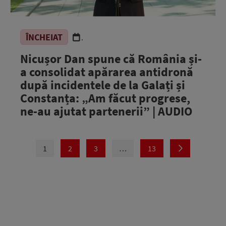
ÎNCHEIAT
.
Nicușor Dan spune că România și-
a consolidat apărarea antidronă
după incidentele de la Galați și
Constanța: „Am făcut progrese,
ne-au ajutat partenerii” | AUDIO
1
2
3
…
13