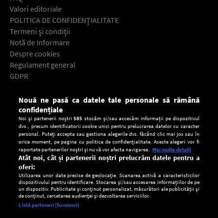
Valori editoriale
POLITICA DE CONFIDENŢIALITATE
Termeni şi condiţii
Notă de Informare
Despre cookies
Regulament general
GDPR
Contact
Nouă ne pasă ca datele tale personale să rămână
Descarcă gratuit aplicaţia Europa FM pentru smartphone:
confidențiale
Noi și partenerii noștri
585
stocăm și/sau accesăm informații pe dispozitivul
dvs., precum identificatorii cookie unici pentru prelucrarea datelor cu caracter
personal. Puteți accepta sau gestiona alegerile dvs. făcând clic mai jos sau în
orice moment, pe pagina cu politica de confidențialitate. Aceste alegeri vor fi
raportate partenerilor noștri și nu vă vor afecta navigarea.
Mai multe detalii
Atât noi, cât și partenerii noștri prelucrăm datele pentru a
oferi:
Utilizarea unor date precise de geolocație. Scanarea activă a caracteristicilor
dispozitivului pentru identificare. Stocarea și/sau accesarea informațiilor de pe
un dispozitiv. Publicitate și conținut personalizat, măsurători ale publicității și
de conținut, cercetarea audienței și dezvoltarea serviciilor.
Setări:
Listă parteneri (furnizori)
Ascultă Europa FM în aplicație