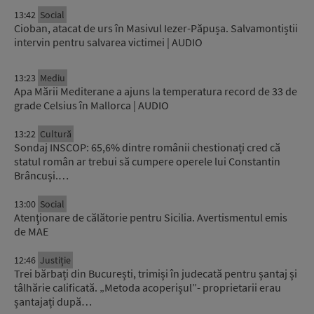
13:42
Social
Cioban, atacat de urs în Masivul Iezer-Păpușa. Salvamontiștii
intervin pentru salvarea victimei | AUDIO
13:23
Mediu
Apa Mării Mediterane a ajuns la temperatura record de 33 de
grade Celsius în Mallorca | AUDIO
13:22
Cultură
Sondaj INSCOP: 65,6% dintre românii chestionați cred că
statul român ar trebui să cumpere operele lui Constantin
Brâncuși.…
13:00
Social
Atenţionare de călătorie pentru Sicilia. Avertismentul emis
de MAE
12:46
Justiție
Trei bărbați din București, trimiși în judecată pentru șantaj și
tâlhărie calificată. „Metoda acoperișul”- proprietarii erau
șantajați după…