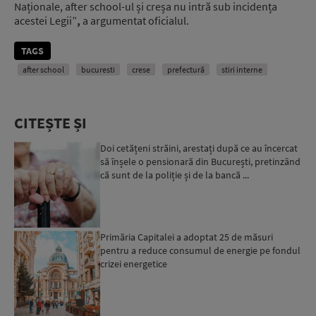
Naționale, after school-ul și creșa nu intră sub incidența
acestei Legii”
,
a argumentat oficialul.
TAGS
after school
bucuresti
crese
prefectură
stiri interne
CITEȘTE ȘI
Doi cetățeni străini, arestați după ce au încercat
să înșele o pensionară din București, pretinzând
că sunt de la poliție și de la bancă ...
Primăria Capitalei a adoptat 25 de măsuri
pentru a reduce consumul de energie pe fondul
crizei energetice