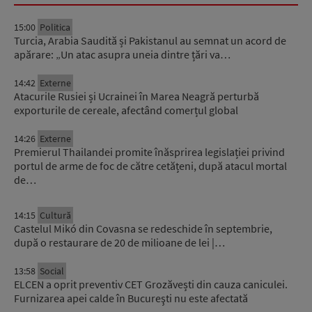
15:00
Politica
Turcia, Arabia Saudită și Pakistanul au semnat un acord de
apărare: „Un atac asupra uneia dintre țări va…
14:42
Externe
Atacurile Rusiei și Ucrainei în Marea Neagră perturbă
exporturile de cereale, afectând comerțul global
14:26
Externe
Premierul Thailandei promite înăsprirea legislației privind
portul de arme de foc de către cetățeni, după atacul mortal
de…
14:15
Cultură
Castelul Mikó din Covasna se redeschide în septembrie,
după o restaurare de 20 de milioane de lei |…
13:58
Social
ELCEN a oprit preventiv CET Grozăvești din cauza caniculei.
Furnizarea apei calde în Bucureşti nu este afectată