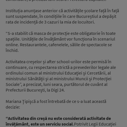
Instituția anunțase anterior că activitățile școlare față în față
sunt suspendate, în condițiile în care Bucureștiul a depășit
rata de incidență de 3 cazuri la mia de locuitori.
“S-a stabilit că masca de protecție este obligatorie în toate
spațiile. Unitățile de învățământ vor funcționa în scenariul
online. Restaurantele, cafenelele, sălile de spectacole se
închid.
Activitatea creșelor și after school-urilor este permisă în
continuare, cu respectarea strictă a prevederilor legale ale
ordinului comun al ministrului Educaţiei şi Cercetării, al
ministrului Sănătăţii şi al ministrului Muncii şi Protecţiei
Sociale”, a precizat, luni seara, purtătorul de cuvânt al
Prefecturii Bucureşti, la Digi 24.
Mariana Ţipişcă a fost întrebată de ce s-a luat această
decizie:
“Activitatea din creșă nu este considerată activitate de
învățământ, este un serviciu social
.Potrivit Legii Educației