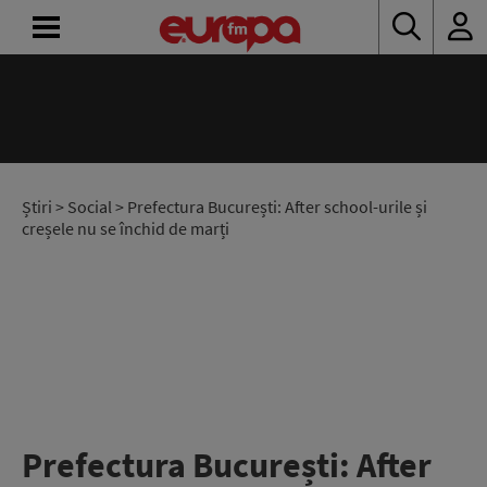
ACASĂ
ȘTIRI
RADIO
Știri
>
Social
> Prefectura București: After school-urile și
creșele nu se închid de marți
CONCURSURI
PODCAST
ASCULTĂ
LIVE
Prefectura București: After