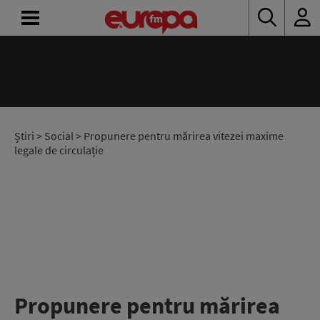
ACASĂ
ȘTIRI
RADIO
Știri
>
Social
> Propunere pentru mărirea vitezei maxime
legale de circulație
CONCURSURI
PODCAST
ASCULTĂ
LIVE
Propunere pentru mărirea