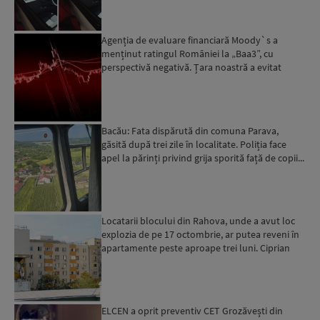
Agenția de evaluare financiară Moody`s a
menținut ratingul României la „Baa3”, cu
perspectivă negativă. Țara noastră a evitat
momentan retrogradarea...
Bacău: Fata dispărută din comuna Parava,
găsită după trei zile în localitate. Poliția face
apel la părinți privind grija sporită față de copii...
Locatarii blocului din Rahova, unde a avut loc
explozia de pe 17 octombrie, ar putea reveni în
apartamente peste aproape trei luni. Ciprian
Ciucu: Vor...
ELCEN a oprit preventiv CET Grozăvești din