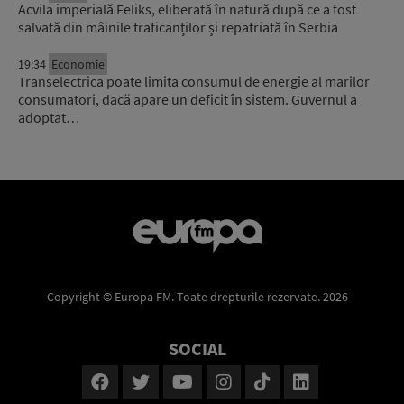
Acvila imperială Feliks, eliberată în natură după ce a fost
salvată din mâinile traficanților și repatriată în Serbia
19:34
Economie
Transelectrica poate limita consumul de energie al marilor
consumatori, dacă apare un deficit în sistem. Guvernul a
adoptat…
Copyright © Europa FM. Toate drepturile rezervate. 2026
SOCIAL