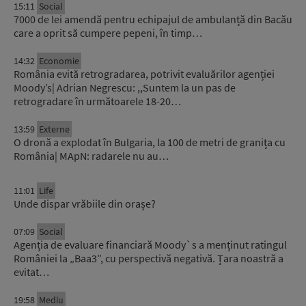
15:11
Social
7000 de lei amendă pentru echipajul de ambulanță din Bacău
care a oprit să cumpere pepeni, în timp…
14:32
Economie
România evită retrogradarea, potrivit evaluărilor agenției
Moody’s| Adrian Negrescu: ,,Suntem la un pas de
retrogradare în următoarele 18-20…
13:59
Externe
O dronă a explodat în Bulgaria, la 100 de metri de granița cu
România| MApN: radarele nu au…
11:01
Life
Unde dispar vrăbiile din orașe?
07:09
Social
Agenția de evaluare financiară Moody`s a menținut ratingul
României la „Baa3”, cu perspectivă negativă. Țara noastră a
evitat…
19:58
Mediu