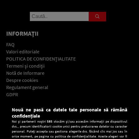
INFORMAŢII
FAQ
Valori editoriale
POLITICA DE CONFIDENŢIALITATE
Termeni şi condiţii
Notă de Informare
Despre cookies
Regulament general
GDPR
Contact
Nouă ne pasă ca datele tale personale să rămână
Descarcă gratuit aplicaţia Europa FM pentru smartphone:
confidențiale
Noi și partenerii noștri
585
stocăm și/sau accesăm informații pe dispozitivul
dvs., precum identificatorii cookie unici pentru prelucrarea datelor cu caracter
personal. Puteți accepta sau gestiona alegerile dvs. făcând clic mai jos sau în
orice moment, pe pagina cu politica de confidențialitate. Aceste alegeri vor fi