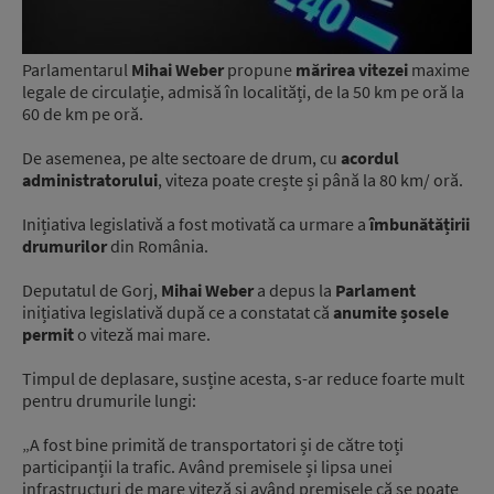
Parlamentarul
Mihai Weber
propune
mărirea vitezei
maxime
legale de circulație, admisă în localități, de la 50 km pe oră la
60 de km pe oră.
De asemenea, pe alte sectoare de drum, cu
acordul
administratorului
, viteza poate crește și până la 80 km/ oră.
Inițiativa legislativă a fost motivată ca urmare a
îmbunătățirii
drumurilor
din România.
Deputatul de Gorj,
Mihai Weber
a depus la
Parlament
inițiativa legislativă după ce a constatat că
anumite șosele
permit
o viteză mai mare.
Timpul de deplasare, susține acesta, s-ar reduce foarte mult
pentru drumurile lungi:
„A fost bine primită de transportatori și de către toți
participanții la trafic. Având premisele și lipsa unei
infrastructuri de mare viteză și având premisele că se poate