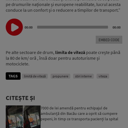
pe drumurile naționale și europene reabilitate, lucrul acesta
conduce la un confort și o reducere a timpilor de transport.”
Audio
Player
00:00
00:00
EMBED CODE
Pe alte sectoare de drum,
limita de viteză
poate crește până
la 80 de km/ oră , însă doar pentru autoturisme și
motociclete.
TAGS
limită de viteză
propunere
stiri interne
viteza
CITEȘTE ȘI
7000 de lei amendă pentru echipajul de
ambulanță din Bacău care a oprit să cumpere
pepeni, în timp ce transporta pacienți la spital