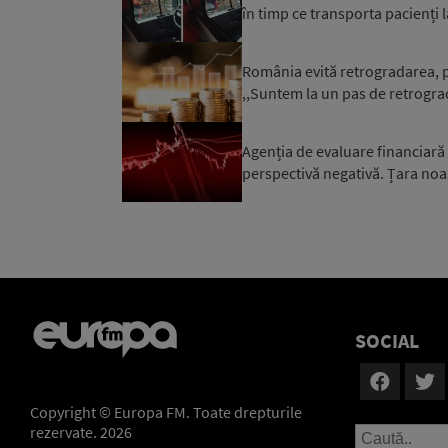
în timp ce transporta pacienți l
România evită retrogradarea, p
,,Suntem la un pas de retrograd
Agenția de evaluare financiară
perspectivă negativă. Țara noa
SOCIAL
Copyright © Europa FM. Toate drepturile
rezervate. 2026