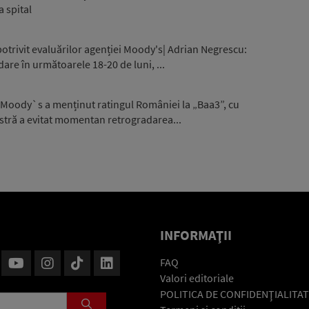
a spital
otrivit evaluărilor agenției Moody's| Adrian Negrescu:
are în următoarele 18-20 de luni, ...
 Moody`s a menținut ratingul României la „Baa3”, cu
stră a evitat momentan retrogradarea...
INFORMAŢII
FAQ
Valori editoriale
POLITICA DE CONFIDENŢIALITAT