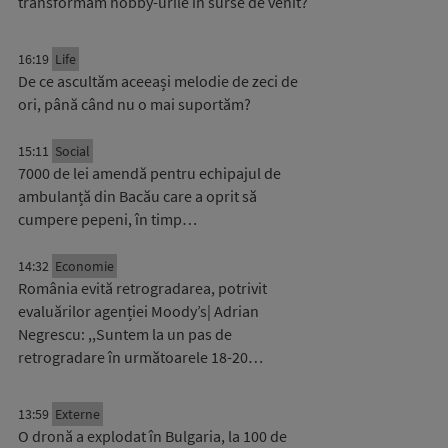
transformăm hobby-urile în surse de venit?
16:19
Life
De ce ascultăm aceeași melodie de zeci de
ori, până când nu o mai suportăm?
15:11
Social
7000 de lei amendă pentru echipajul de
ambulanță din Bacău care a oprit să
cumpere pepeni, în timp…
14:32
Economie
România evită retrogradarea, potrivit
evaluărilor agenției Moody’s| Adrian
Negrescu: ,,Suntem la un pas de
retrogradare în următoarele 18-20…
13:59
Externe
O dronă a explodat în Bulgaria, la 100 de