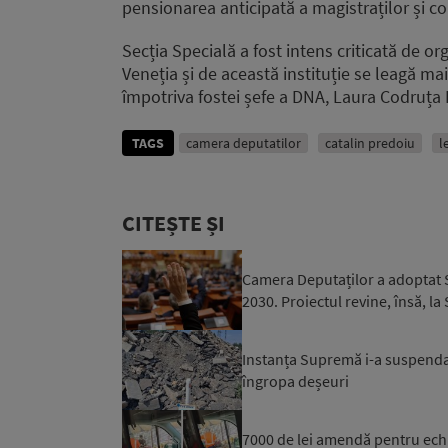
pensionarea anticipată a magistraților și co
Secția Specială a fost intens criticată de 
Veneția și de această instituție se leagă 
împotriva fostei șefe a DNA, Laura Codruța 
TAGS
camera deputatilor
catalin predoiu
l
CITEȘTE ȘI
Camera Deputaților a adoptat S
2030. Proiectul revine, însă, la
Instanța Supremă i-a suspendat
îngropa deșeuri
7000 de lei amendă pentru ech