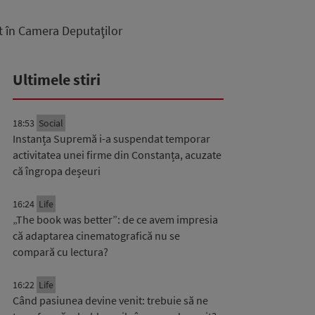
at în Camera Deputaţilor
Ultimele stiri
18:53
Social
Instanța Supremă i-a suspendat temporar
activitatea unei firme din Constanța, acuzate
că îngropa deșeuri
16:24
Life
„The book was better”: de ce avem impresia
că adaptarea cinematografică nu se
compară cu lectura?
16:22
Life
Când pasiunea devine venit: trebuie să ne