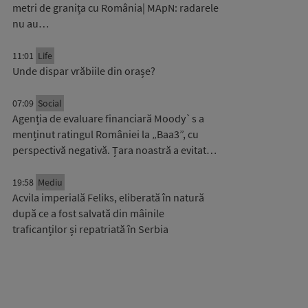
metri de granița cu România| MApN: radarele
nu au…
11:01
Life
Unde dispar vrăbiile din orașe?
07:09
Social
Agenția de evaluare financiară Moody`s a
menținut ratingul României la „Baa3”, cu
perspectivă negativă. Țara noastră a evitat…
19:58
Mediu
Acvila imperială Feliks, eliberată în natură
după ce a fost salvată din mâinile
traficanților și repatriată în Serbia