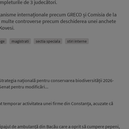
mpleturile de 3 judecători.
organisme internaționale precum GRECO și Comisia de la
mai multe controverse precum deschiderea unei anchete
Kovesi.
ege
magistrati
sectia speciala
stiri interne
trategia națională pentru conservarea biodiversității 2026-
 Senat pentru modificări...
 temporar activitatea unei firme din Constanța, acuzate că
ipajul de ambulanță din Bacău care a oprit să cumpere pepeni,