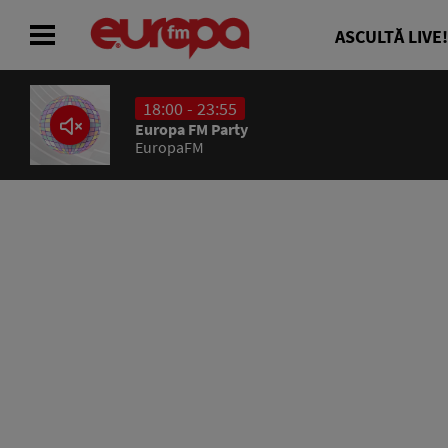
ASCULTĂ LIVE!
18:00 - 23:55
ACASĂ
Europa FM Party
EuropaFM
ȘTIRI
RADIO
CONCURSURI
PODCAST
ASCULTĂ LIVE