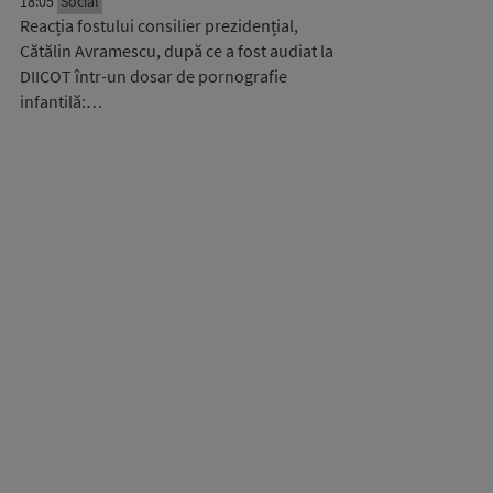
18:05
Social
Reacția fostului consilier prezidențial,
Cătălin Avramescu, după ce a fost audiat la
DIICOT într-un dosar de pornografie
infantilă:…