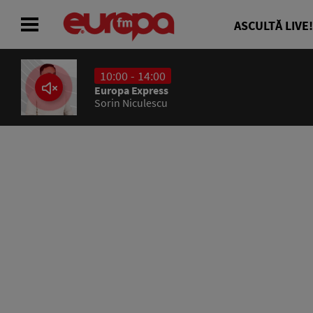
ASCULTĂ LIVE!
10:00 - 14:00
ACASĂ
Europa Express
Sorin Niculescu
ȘTIRI
RADIO
CONCURSURI
PODCAST
ASCULTĂ LIVE