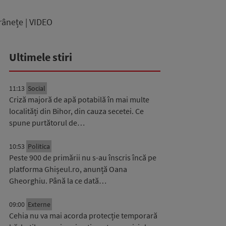
trânețe | VIDEO
Ultimele stiri
11:13
Social
Criză majoră de apă potabilă în mai multe
localități din Bihor, din cauza secetei. Ce
spune purtătorul de…
10:53
Politica
Peste 900 de primării nu s-au înscris încă pe
platforma Ghișeul.ro, anunță Oana
Gheorghiu. Până la ce dată…
09:00
Externe
Cehia nu va mai acorda protecție temporară