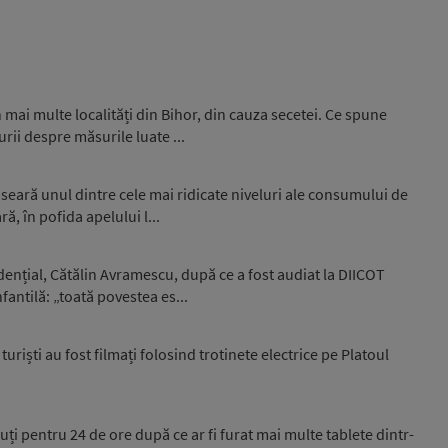
 mai multe localități din Bihor, din cauza secetei. Ce spune
rii despre măsurile luate ...
seară unul dintre cele mai ridicate niveluri ale consumului de
ă, în pofida apelului l...
idențial, Cătălin Avramescu, după ce a fost audiat la DIICOT
fantilă: „toată povestea es...
uriști au fost filmați folosind trotinete electrice pe Platoul
inuți pentru 24 de ore după ce ar fi furat mai multe tablete dintr-