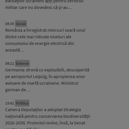
bărbaților ucraineni apți pentru serviciul
militar care nu dovedesc că și-au…
08:39
Social
România a înregistrat miercuri seară unul
dintre cele mai ridicate niveluri ale
consumului de energie electrică din
această…
08:22
Externe
Germania: dronă cu explozibili, descoperită
pe aeroportul Leipzig, în apropierea unor
avioane de marfă ucrainene. Ministrul
german de…
19:42
Politica
Camera Deputaților a adoptat Strategia
națională pentru conservarea biodiversității
2026-2030. Proiectul revine, însă, la Senat