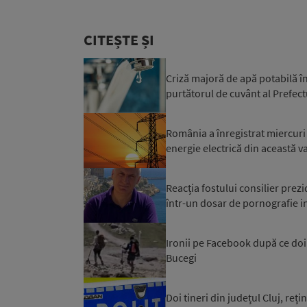
CITEȘTE ȘI
Criză majoră de apă potabilă în
purtătorul de cuvânt al Prefectu
România a înregistrat miercuri 
energie electrică din această var
Reacția fostului consilier prez
într-un dosar de pornografie in
Ironii pe Facebook după ce doi t
Bucegi
Doi tineri din județul Cluj, reț