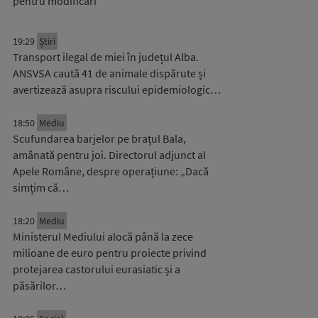
pentru modificări
19:29
Știri
Transport ilegal de miei în județul Alba.
ANSVSA caută 41 de animale dispărute și
avertizează asupra riscului epidemiologic…
18:50
Mediu
Scufundarea barjelor pe brațul Bala,
amânată pentru joi. Directorul adjunct al
Apele Române, despre operațiune: „Dacă
simțim că…
18:20
Mediu
Ministerul Mediului alocă până la zece
milioane de euro pentru proiecte privind
protejarea castorului eurasiatic și a
păsărilor…