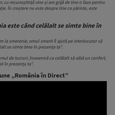
ur, cu recunoștință vine și are grijă de tine o face pentru
ție. În creștere nu este despre tine ca părinte, este
a este când celălalt se simte bine în
m la smerenie, omul smerit îl ajută pe interlocutor să
lt se simte bine în prezența ta”.
ul de lucruri, înseamnă ca celălalt să aibă un confort,
l în prezența ta”.
iune „România în Direct”