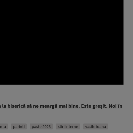
la biserică să ne meargă mai bine. Este greșit. Noi în
inta
parinti
paste 2023
stiri interne
vasile ioana