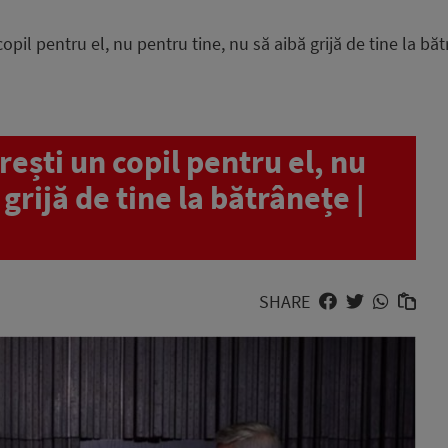
opil pentru el, nu pentru tine, nu să aibă grijă de tine la bă
rești un copil pentru el, nu
grijă de tine la bătrânețe |
SHARE