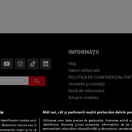
INFORMAŢII
FAQ
Valori editoriale
POLITICA DE CONFIDENŢIALITAT
Termeni şi condiţii
Notă de Informare
Despre cookies
Regulament general
GDPR
le
Atât noi, cât și partenerii noștri prelucrăm datele pen
Contact
dentificatorii cookie unici
Utilizarea unor date precise de geolocație. Scanarea activă a c
identificare. Stocarea și/sau accesarea informațiilor de pe u
. făcând clic mai jos sau în
personalizat, măsurători ale publicității și de conținut, cercetarea
partenerilor noștri și nu vă