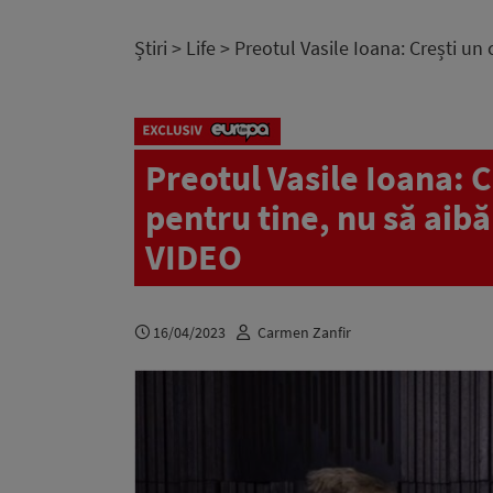
Știri
>
Life
> Preotul Vasile Ioana: Crești un c
Preotul Vasile Ioana: C
pentru tine, nu să aibă 
VIDEO
16/04/2023
Carmen Zanfir