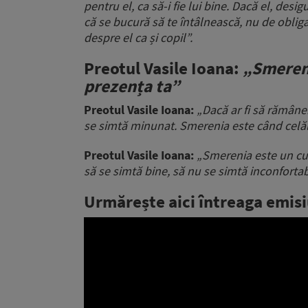
pentru el, ca să-i fie lui bine. Dacă el, desig
că se bucură să te întâlnească, nu de obliga
despre el ca și copil”.
Preotul Vasile Ioana:
„Smereni
prezența ta”
Preotul Vasile Ioana:
„Dacă ar fi să rămâne
se simtă minunat. Smerenia este când celăla
Preotul Vasile Ioana:
„Smerenia este un cum
să se simtă bine, să nu se simtă inconfortabi
Urmărește aici întreaga emis