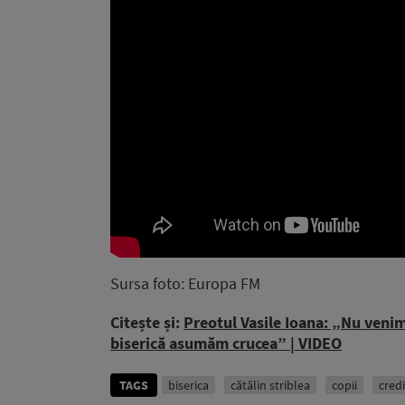
Sursa foto: Europa FM
Citește și:
Preotul Vasile Ioana: „Nu venim 
biserică asumăm crucea” | VIDEO
TAGS
biserica
cătălin striblea
copii
cred