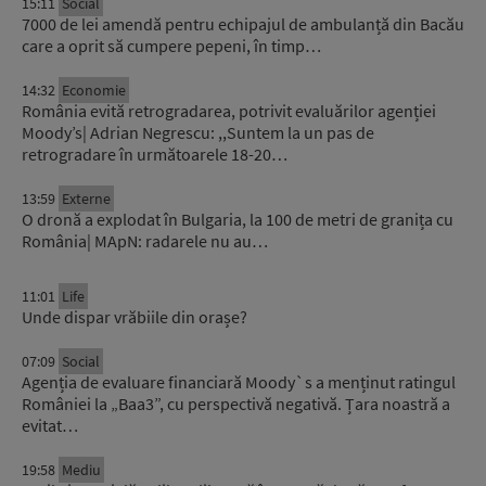
15:11
Social
7000 de lei amendă pentru echipajul de ambulanță din Bacău
care a oprit să cumpere pepeni, în timp…
14:32
Economie
România evită retrogradarea, potrivit evaluărilor agenției
Moody’s| Adrian Negrescu: ,,Suntem la un pas de
retrogradare în următoarele 18-20…
13:59
Externe
O dronă a explodat în Bulgaria, la 100 de metri de granița cu
România| MApN: radarele nu au…
11:01
Life
Unde dispar vrăbiile din orașe?
07:09
Social
Agenția de evaluare financiară Moody`s a menținut ratingul
României la „Baa3”, cu perspectivă negativă. Țara noastră a
evitat…
19:58
Mediu