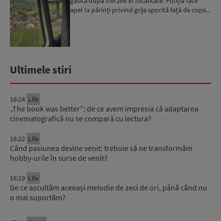
găsită după trei zile în localitate. Poliția face
apel la părinți privind grija sporită față de copii...
Ultimele stiri
16:24
Life
„The book was better”: de ce avem impresia că adaptarea
cinematografică nu se compară cu lectura?
16:22
Life
Când pasiunea devine venit: trebuie să ne transformăm
hobby-urile în surse de venit?
16:19
Life
De ce ascultăm aceeași melodie de zeci de ori, până când nu
o mai suportăm?