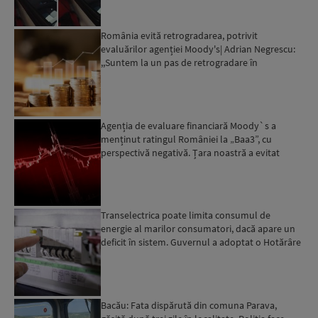
România evită retrogradarea, potrivit
evaluărilor agenției Moody's| Adrian Negrescu:
,,Suntem la un pas de retrogradare în
următoarele 18-20 de luni, ...
Agenția de evaluare financiară Moody`s a
menținut ratingul României la „Baa3”, cu
perspectivă negativă. Țara noastră a evitat
momentan retrogradarea...
Transelectrica poate limita consumul de
energie al marilor consumatori, dacă apare un
deficit în sistem. Guvernul a adoptat o Hotărâre
în acest sens...
Bacău: Fata dispărută din comuna Parava,