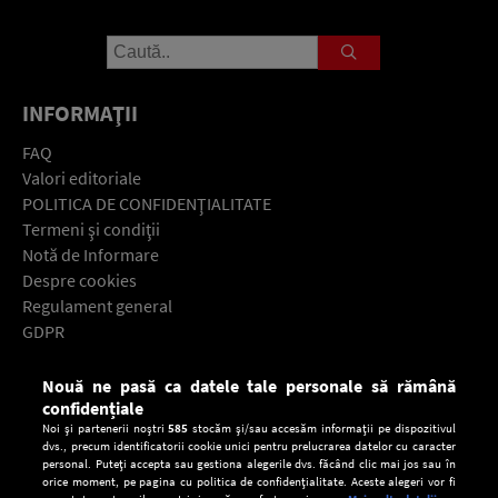
INFORMAŢII
FAQ
Valori editoriale
POLITICA DE CONFIDENŢIALITATE
Termeni şi condiţii
Notă de Informare
Despre cookies
Regulament general
GDPR
Contact
Nouă ne pasă ca datele tale personale să rămână
Descarcă gratuit aplicaţia Europa FM pentru smartphone:
confidențiale
Noi și partenerii noștri
585
stocăm și/sau accesăm informații pe dispozitivul
dvs., precum identificatorii cookie unici pentru prelucrarea datelor cu caracter
personal. Puteți accepta sau gestiona alegerile dvs. făcând clic mai jos sau în
orice moment, pe pagina cu politica de confidențialitate. Aceste alegeri vor fi