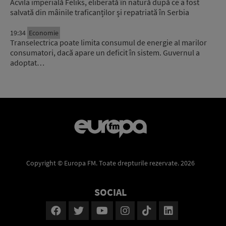
Acvila imperială Feliks, eliberată în natură după ce a fost
salvată din mâinile traficanților și repatriată în Serbia
19:34
Economie
Transelectrica poate limita consumul de energie al marilor
consumatori, dacă apare un deficit în sistem. Guvernul a
adoptat…
Copyright © Europa FM. Toate drepturile rezervate. 2026
SOCIAL