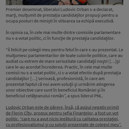
Premier desemnat, liberalul Ludovic Orban s-a declarat,
marţi, mulțumit de prestația candidaților propuși pentru a
ocupa posturi de miniști în viitoarea sa echipă executivă.
În opinia sa, în cele mai multe dintre comisiile parlamentare
nu s-a votat politic, ci în funcție de prestaţia candidaţilor.
“Îi felicit pe colegii meu pentru felul în care s-au prezentat. Le
mulţumesc parlamentarilor de toate culorile politice, care au
audiat cu extrem de mare seriozitate candidaţii noştri […]şi
care le-au acordat încrederea. Practic, în cele mai multe
comisii nu s-a votat politic, ci s-a votat efectiv după prestaţia
candidaţilor […] serioasă, profesionistă, în care am
prezentat faptul că noi avem soluţii şi urmărim atingerea
unor obiective care sunt în beneficiul României şi în
beneficiul cetăţeanului român”, a spus liderul PNL.
Ludovic Orban este de părere, însă, că avizul negativ primit
de Florin Cîţu, propus pentru șefia Finanţelor, a fost un vot
politic, “care nu a avut nicio legătură cu calitatea prestaţiei,
cu profesionalismul şi cu soluţii prezentate de colegul meu”.