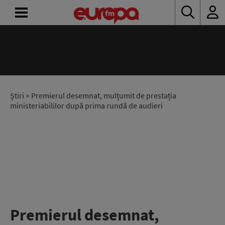
ACASĂ
ȘTIRI
RADIO
Știri
> Premierul desemnat, mulțumit de prestația
ministeriabililor după prima rundă de audieri
CONCURSURI
PODCAST
ASCULTĂ
LIVE
Premierul desemnat,