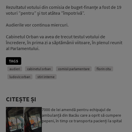
Rezultatul votului din comisia de buget-finanțe a fost de 19
voturi ”pentru” şi tot atâtea ”împotrivă”.
Audierile vor continua miercuri.
Cabinetul Orban va avea de trecut testul votului de
încredere, în prima zi a săptămânii viitoare, în plenul reunit
al Parlamentului.
TAGS
audieri
cabinetul orban
comisii parlamentare
florin citu
ludovic orban
stiri interne
CITEȘTE ȘI
7000 de lei amendă pentru echipajul de
ambulanță din Bacău care a oprit să cumpere
pepeni, în timp ce transporta pacienți la spital