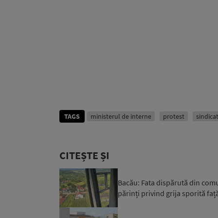
TAGS
ministerul de interne
protest
sindica
CITEȘTE ȘI
Bacău: Fata dispărută din comuna
părinți privind grija sporită față