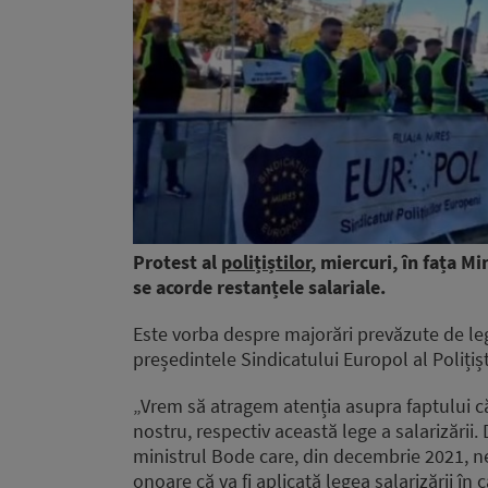
Protest al
polițiștilor
, miercuri, în fața Min
se acorde restanțele salariale.
Este vorba despre majorări prevăzute de leg
președintele Sindicatului Europol al Polițiș
„Vrem să atragem atenția asupra faptului că 
nostru, respectiv această lege a salarizării
ministrul Bode care, din decembrie 2021, ne-
onoare că va fi aplicată legea salarizării în