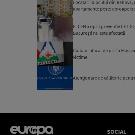
Locatarii blocului din Rahova, 
apartamente peste aproape trei 
ELCEN a oprit preventiv CET Gro
Bucureşti nu este afectată
Cioban, atacat de urs în Masivu
victimei
Atenţionare de călătorie pentr
SOCIAL