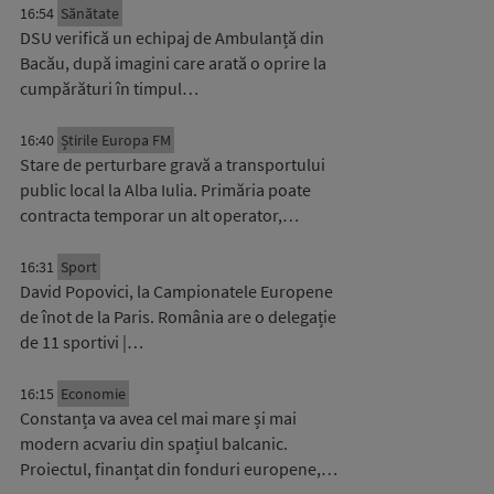
16:54
Sănătate
DSU verifică un echipaj de Ambulanță din
Bacău, după imagini care arată o oprire la
cumpărături în timpul…
16:40
Știrile Europa FM
Stare de perturbare gravă a transportului
public local la Alba Iulia. Primăria poate
contracta temporar un alt operator,…
16:31
Sport
David Popovici, la Campionatele Europene
de înot de la Paris. România are o delegație
de 11 sportivi |…
16:15
Economie
Constanța va avea cel mai mare și mai
modern acvariu din spațiul balcanic.
Proiectul, finanțat din fonduri europene,…