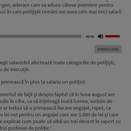
ngen, aderare care va aduce câteva premiere pentru
l în care polițiștii români vor avea cele mai mici salarii
Use
00:00
Up/Down
Arrow
EMBED CODE
keys
to
ii salarizării afectează toate categoriile de polițiști,
increase
u de execuție.
or
decrease
 primească în plus la salariu un polițist:
volume.
entul de față și despre faptul că în luna august am
medie în cifre, ca să înțeleagă toată lumea, vorbim de
 ar trebui să o primească fiecare angajat, repet, ca
lei net pentru un angajat care are 3.000 de lei și care
e explicat cum poate să aibă un trai decent în raport cu
drul profesiei de poliție.”