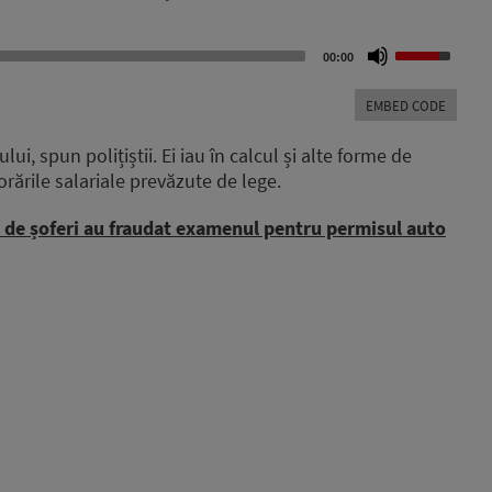
Use
00:00
Up/Down
Arrow
EMBED CODE
keys
to
ui, spun polițiștii. Ei iau în calcul și alte forme de
increase
ările salariale prevăzute de lege.
or
decrease
ci de șoferi au fraudat examenul pentru permisul auto
volume.