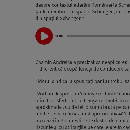
despre contextul aderării României la Sche
țările membre din spațiul Schengen, în sensu
din spațiul Schengen.”
Audio
Player
00:00
Cosmin Andreica a precizat că neaplicarea leg
indiferent că ocupă funcții de conducere sa
Liderul sindical a spus câți bani ar trebui să
„Vorbim despre două tranșe restante în mom
primit un sfert dintr-o tranșă restantă. În 
aproximativ 700 de lei, o sumă brută pe care
medie, ceea ce înseamnă aproximativ 400 de 
lucrează în București. Este destul de greu d
riscurile și cu atribuțiile pe care le are în ca