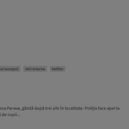
tul europol
stiri interne
twitter
 Parava, găsită după trei zile în localitate. Poliția face apel la
 de copii...