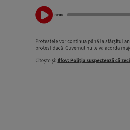
Audio
Player
00:00
Protestele vor continua până la sfârșitul anul
protest dacă Guvernul nu le va acorda major
Citește și:
Ilfov: Poliția suspectează că ze