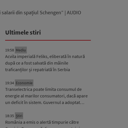
i salarii din spațiul Schengen” | AUDIO
Ultimele stiri
19:58
Mediu
Acvila imperială Feliks, eliberată în natură
după ce a fost salvată din mâinile
traficanților și repatriată în Serbia
19:34
Economie
Transelectrica poate limita consumul de
energie al marilor consumatori, dacă apare
un deficit în sistem. Guvernul a adoptat…
18:35
Știri
România a emis o alertă timpurie către