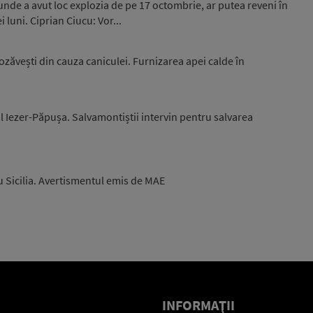
unde a avut loc explozia de pe 17 octombrie, ar putea reveni în
luni. Ciprian Ciucu: Vor...
zăvești din cauza caniculei. Furnizarea apei calde în
l Iezer-Păpușa. Salvamontiștii intervin pentru salvarea
u Sicilia. Avertismentul emis de MAE
INFORMAŢII