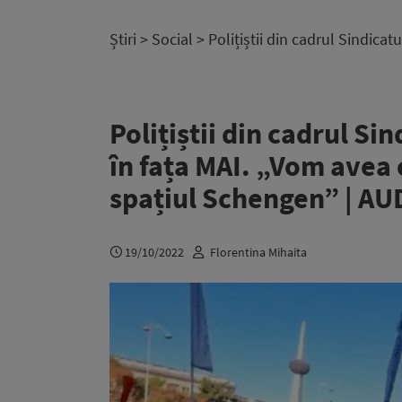
Știri
>
Social
> Polițiștii din cadrul Sindica
Polițiștii din cadrul Si
în fața MAI. „Vom avea c
spațiul Schengen” | AU
19/10/2022
Florentina Mihaita