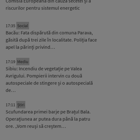
Comisia Europeană din cauza secetei și a
riscurilor pentru sistemul energetic
17:35
Social
Bacău: Fata dispărută din comuna Parava,
găsită după trei zile în localitate. Poliția face
apel la părinți privind…
17:19
Mediu
Sibiu: Incendiu de vegetație pe Valea
Avrigului. Pompierii intervin cu două
autospeciale de stingere și o autospecială
de…
17:11
Știri
Scufundarea primei barje pe Brațul Bala.
Operațiunea ar putea dura până la patru
ore. „Vom reuși să creștem…