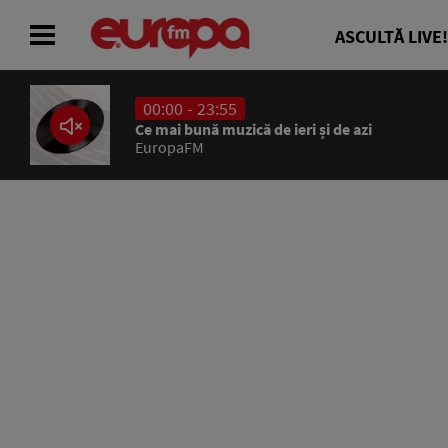
ASCULTĂ LIVE!
00:00 - 23:55
ACASĂ
Ce mai bună muzică de ieri și de azi
EuropaFM
ȘTIRI
RADIO
CONCURSURI
PODCAST
ASCULTĂ LIVE