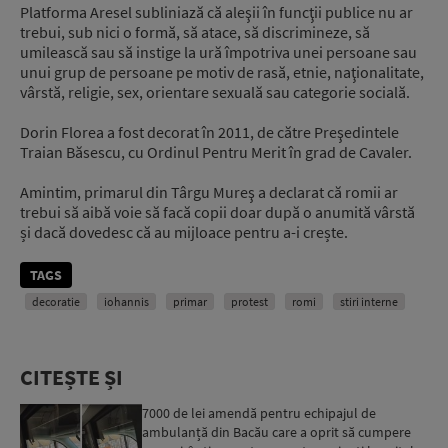
Platforma Aresel subliniază că aleşii în funcţii publice nu ar
trebui, sub nici o formă, să atace, să discrimineze, să
umilească sau să instige la ură împotriva unei persoane sau
unui grup de persoane pe motiv de rasă, etnie, naţionalitate,
vârstă, religie, sex, orientare sexuală sau categorie socială.
Dorin Florea a fost decorat în 2011, de către Preşedintele
Traian Băsescu, cu Ordinul Pentru Merit în grad de Cavaler.
Amintim, primarul din Târgu Mureş a declarat că romii ar
trebui să aibă voie să facă copii doar după o anumită vârstă
și dacă dovedesc că au mijloace pentru a-i crește.
TAGS
decoratie
iohannis
primar
protest
romi
stiri interne
CITEȘTE ȘI
7000 de lei amendă pentru echipajul de
ambulanță din Bacău care a oprit să cumpere