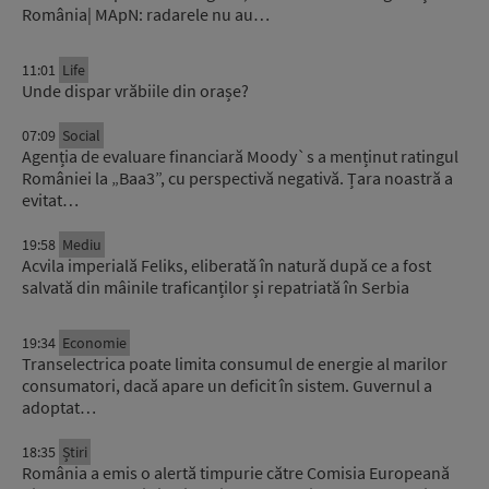
România| MApN: radarele nu au…
11:01
Life
Unde dispar vrăbiile din orașe?
07:09
Social
Agenția de evaluare financiară Moody`s a menținut ratingul
României la „Baa3”, cu perspectivă negativă. Țara noastră a
evitat…
19:58
Mediu
Acvila imperială Feliks, eliberată în natură după ce a fost
salvată din mâinile traficanților și repatriată în Serbia
19:34
Economie
Transelectrica poate limita consumul de energie al marilor
consumatori, dacă apare un deficit în sistem. Guvernul a
adoptat…
18:35
Știri
România a emis o alertă timpurie către Comisia Europeană