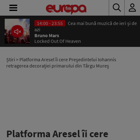
14:00 - 23:55
Cea mai bună muzică de ieri și de
ACASĂ
azi
Bruno Mars
Locked Out Of Heaven
ȘTIRI
RADIO
Știri
> Platforma Aresel îi cere Preşedintelui Iohannis
retragerea decoraţiei primarului din Târgu Mureş
CONCURSURI
PODCAST
ASCULTĂ
LIVE
Platforma Aresel îi cere