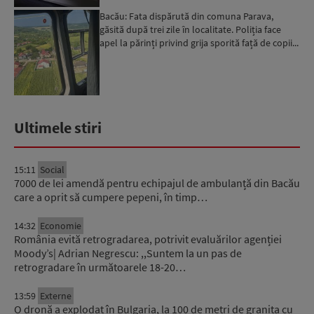
Bacău: Fata dispărută din comuna Parava,
găsită după trei zile în localitate. Poliția face
apel la părinți privind grija sporită față de copii...
Ultimele stiri
15:11
Social
7000 de lei amendă pentru echipajul de ambulanță din Bacău
care a oprit să cumpere pepeni, în timp…
14:32
Economie
România evită retrogradarea, potrivit evaluărilor agenției
Moody’s| Adrian Negrescu: ,,Suntem la un pas de
retrogradare în următoarele 18-20…
13:59
Externe
O dronă a explodat în Bulgaria, la 100 de metri de granița cu