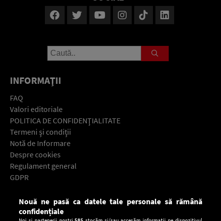
INFORMAŢII
FAQ
Valori editoriale
POLITICA DE CONFIDENŢIALITATE
Termeni şi condiţii
Notă de Informare
Despre cookies
Regulament general
GDPR
Contact
Nouă ne pasă ca datele tale personale să rămână
Descarcă gratuit aplicaţia Europa FM pentru smartphone:
confidențiale
Noi și partenerii noștri
585
stocăm și/sau accesăm informații pe dispozitivul