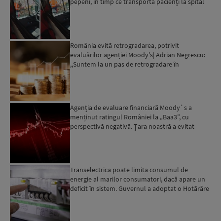
pepeni, în timp ce transporta pacienți la spital
România evită retrogradarea, potrivit
evaluărilor agenției Moody's| Adrian Negrescu:
,,Suntem la un pas de retrogradare în
următoarele 18-20 de luni, ...
Agenția de evaluare financiară Moody`s a
menținut ratingul României la „Baa3”, cu
perspectivă negativă. Țara noastră a evitat
momentan retrogradarea...
Transelectrica poate limita consumul de
energie al marilor consumatori, dacă apare un
deficit în sistem. Guvernul a adoptat o Hotărâre
în acest sens...