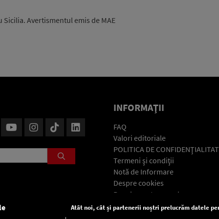
u Sicilia. Avertismentul emis de MAE
INFORMAŢII
FAQ
Valori editoriale
POLITICA DE CONFIDENŢIALITAT
Termeni şi condiţii
Notă de Informare
Despre cookies
Regulament general
GDPR
le
Atât noi, cât și partenerii noștri prelucrăm datele pen
Contact