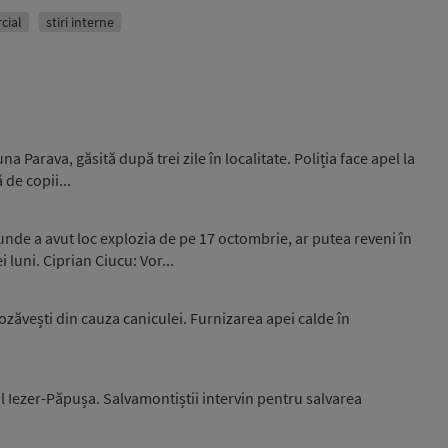
cial
stiri interne
 Parava, găsită după trei zile în localitate. Poliția face apel la
 de copii...
unde a avut loc explozia de pe 17 octombrie, ar putea reveni în
luni. Ciprian Ciucu: Vor...
zăvești din cauza caniculei. Furnizarea apei calde în
l Iezer-Păpușa. Salvamontiștii intervin pentru salvarea