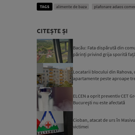
TAGS
alimente de baza
plafonare adaos comer
CITEȘTE ȘI
Bacău: Fata dispărută din comuna
părinți privind grija sporită față
Locatarii blocului din Rahova, 
apartamente peste aproape trei 
ELCEN a oprit preventiv CET Gro
Bucureşti nu este afectată
Cioban, atacat de urs în Masivu
victimei