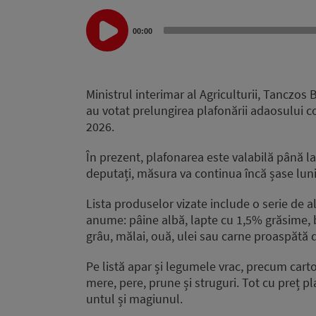
Audio
00:00
Player
Ministrul interimar al Agriculturii, Tanczo
au votat prelungirea plafonării adaosului 
2026.
În prezent, plafonarea este valabilă până la 
deputați, măsura va continua încă șase luni
Lista produselor vizate include o serie de 
anume: pâine albă, lapte cu 1,5% grăsime, b
grâu, mălai, ouă, ulei sau carne proaspătă d
Pe listă apar și legumele vrac, precum cartofi
mere, pere, prune și struguri. Tot cu preț 
untul și magiunul.