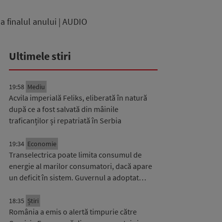
a finalul anului | AUDIO
Ultimele stiri
19:58
Mediu
Acvila imperială Feliks, eliberată în natură
după ce a fost salvată din mâinile
traficanților și repatriată în Serbia
19:34
Economie
Transelectrica poate limita consumul de
energie al marilor consumatori, dacă apare
un deficit în sistem. Guvernul a adoptat…
18:35
Știri
România a emis o alertă timpurie către