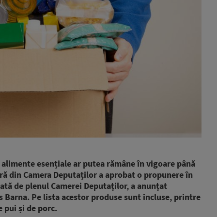
 alimente esențiale ar putea rămâne în vigoare până
tură din Camera Deputaților a aprobat o propunere în
luată de plenul Camerei Deputaților, a anunțat
s Barna. Pe lista acestor produse sunt incluse, printre
e pui și de porc.