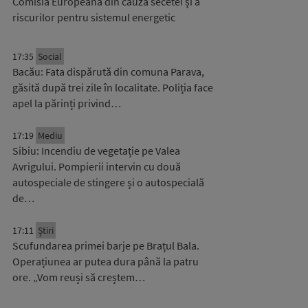
Comisia Europeană din cauza secetei și a
riscurilor pentru sistemul energetic
17:35
Social
Bacău: Fata dispărută din comuna Parava,
găsită după trei zile în localitate. Poliția face
apel la părinți privind…
17:19
Mediu
Sibiu: Incendiu de vegetație pe Valea
Avrigului. Pompierii intervin cu două
autospeciale de stingere și o autospecială
de…
17:11
Știri
Scufundarea primei barje pe Brațul Bala.
Operațiunea ar putea dura până la patru
ore. „Vom reuși să creștem…