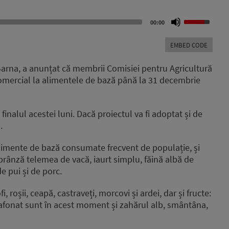
Use
00:00
Up/Down
Arrow
EMBED CODE
keys
to
s Barna, a anunțat că membrii Comisiei pentru Agricultură
increase
comercial la alimentele de bază până la 31 decembrie
or
decrease
volume.
finalul acestei luni. Dacă proiectul va fi adoptat și de
.
alimente de bază consumate frecvent de populație, și
rânză telemea de vacă, iaurt simplu, făină albă de
e pui și de porc.
, roșii, ceapă, castraveți, morcovi și ardei, dar și fructe:
plafonat sunt în acest moment și zahărul alb, smântâna,