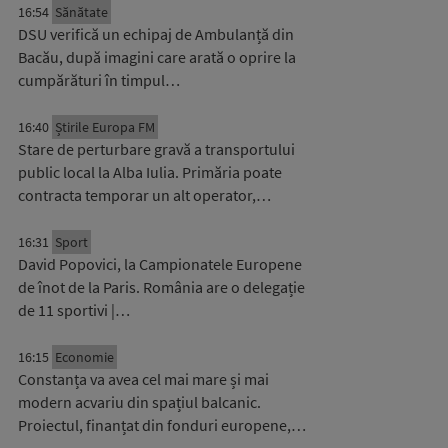
16:54
Sănătate
DSU verifică un echipaj de Ambulanță din
Bacău, după imagini care arată o oprire la
cumpărături în timpul…
16:40
Știrile Europa FM
Stare de perturbare gravă a transportului
public local la Alba Iulia. Primăria poate
contracta temporar un alt operator,…
16:31
Sport
David Popovici, la Campionatele Europene
de înot de la Paris. România are o delegație
de 11 sportivi |…
16:15
Economie
Constanța va avea cel mai mare și mai
modern acvariu din spațiul balcanic.
Proiectul, finanțat din fonduri europene,…