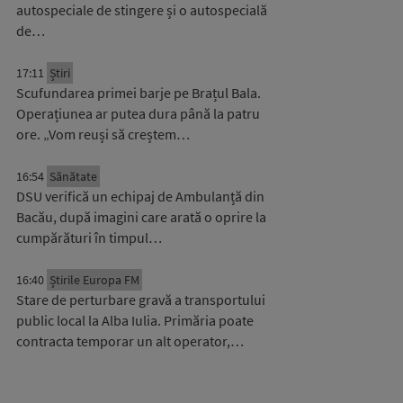
autospeciale de stingere și o autospecială
de…
17:11
Știri
Scufundarea primei barje pe Brațul Bala.
Operațiunea ar putea dura până la patru
ore. „Vom reuși să creștem…
16:54
Sănătate
DSU verifică un echipaj de Ambulanță din
Bacău, după imagini care arată o oprire la
cumpărături în timpul…
16:40
Știrile Europa FM
Stare de perturbare gravă a transportului
public local la Alba Iulia. Primăria poate
contracta temporar un alt operator,…