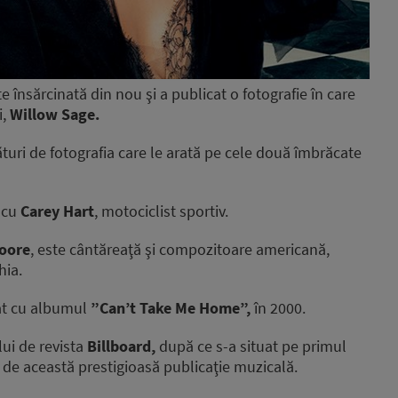
e însărcinată din nou şi a publicat o fotografie în care
i,
Willow Sage.
lături de fotografia care le arată pe cele două îmbrăcate
ă cu
Carey Hart
, motociclist sportiv.
Moore
, este cântăreaţă şi compozitoare americană,
hia.
tat cu albumul
”Can’t Take Me Home”,
în 2000.
ui de revista
Billboard,
după ce s-a situat pe primul
 de această prestigioasă publicaţie muzicală.