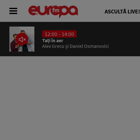
ASCULTĂ LIVE!
12:00 - 14:00
ACASĂ
Tați în aer
Alex Grecu și Daniel Osmanovici
ȘTIRI
RADIO
CONCURSURI
PODCAST
ASCULTĂ LIVE