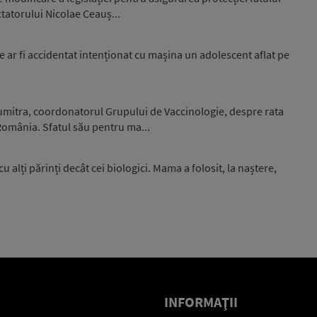
tatorului Nicolae Ceauș...
 ar fi accidentat intenționat cu mașina un adolescent aflat pe
mitra, coordonatorul Grupului de Vaccinologie, despre rata
 România. Sfatul său pentru ma...
 cu alți părinți decât cei biologici. Mama a folosit, la naștere,
INFORMAŢII