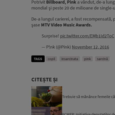
Potrivit
Billboard, Pink
a vândut, de-a lung
mondial şi peste 20 de milioane de single-ur
De-a lungul carierei, a fost recompensată, pr
şase
MTV Video Music Awards.
Surprise!
pic.twitter.com/EMb1Id2ToC
— P!nk (@Pink)
November 12, 2016
TAGS
copil
insarcinata
pink
sarcină
CITEȘTE ȘI
Trebuie să mănânce femeile cât 
IICMER: Inițiativa deputaților d