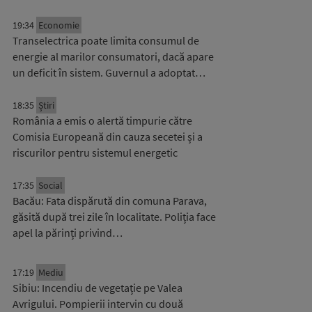
19:34
Economie
Transelectrica poate limita consumul de
energie al marilor consumatori, dacă apare
un deficit în sistem. Guvernul a adoptat…
18:35
Știri
România a emis o alertă timpurie către
Comisia Europeană din cauza secetei și a
riscurilor pentru sistemul energetic
17:35
Social
Bacău: Fata dispărută din comuna Parava,
găsită după trei zile în localitate. Poliția face
apel la părinți privind…
17:19
Mediu
Sibiu: Incendiu de vegetație pe Valea
Avrigului. Pompierii intervin cu două