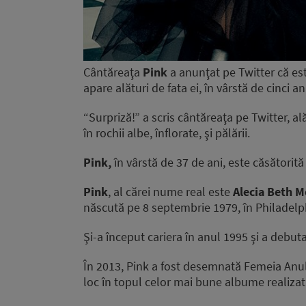
Cântăreaţa
Pink
a anunţat pe Twitter că est
apare alături de fata ei, în vârstă de cinci an
“Surpriză!” a scris cântăreaţa pe Twitter, a
în rochii albe, înflorate, şi pălării.
Pink,
în vârstă de 37 de ani, este căsătorit
Pink
, al cărei nume real este
Alecia Beth 
născută pe 8 septembrie 1979, în Philadelp
Şi-a început cariera în anul 1995 şi a debu
În 2013, Pink a fost desemnată Femeia Anul
loc în topul celor mai bune albume realizat