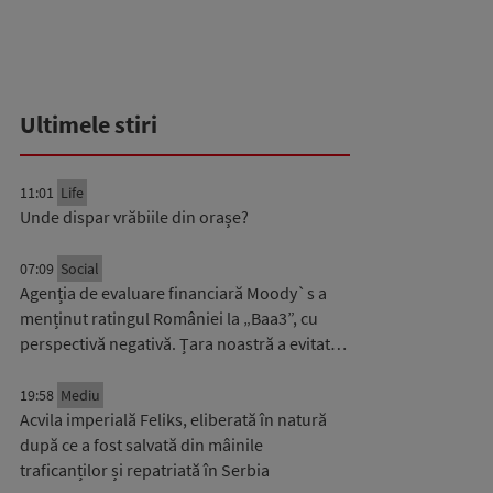
Ultimele stiri
11:01
Life
Unde dispar vrăbiile din orașe?
07:09
Social
Agenția de evaluare financiară Moody`s a
menținut ratingul României la „Baa3”, cu
perspectivă negativă. Țara noastră a evitat…
19:58
Mediu
Acvila imperială Feliks, eliberată în natură
după ce a fost salvată din mâinile
traficanților și repatriată în Serbia