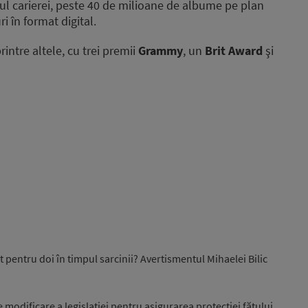
ul carierei, peste 40 de milioane de albume pe plan
i în format digital.
intre altele, cu trei premii
Grammy
, un
Brit Award
şi
pentru doi în timpul sarcinii? Avertismentul Mihaelei Bilic
e modificare a legislației pentru asigurarea protecției fătului