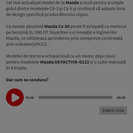
Cel mai actualizat model de la
Mazda
a sosit pentru a umple
golul dintre modelele CX-3 și Cx-5 și continuă să adopte linia
de design specifică producătorului nipon.
Ca notate absolută
Mazda Cx-30
poate fi echipată cu motorul
pe benzină 2L-180 CP Skyactive-x,o inovație a inginerilor
Mazda, ce utilizieaza aprinderea prin compresie controlată
prin scânteie(SPCCI) .
Modelul de test era echipat însă cu un motor deja clasic
pentru modelele
Mazda:SKYACTIVE-G122
și o cutie manuală
în 6 trepte.
Dar cum se conduce?
Audio
Player
00:00
00:00
EMBED CODE