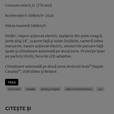
Consum mixt:5,1L (7
în
test
)
Accelerație
0-100km/h- 10,6s
Viteza
maximă
-186km/h
Dotări
: Hayon acționat electric, tapițerie din piele neagră,
jante aliaj 18″, scaune față și volan încălzite, cameră video
marșarier, hayon acționat electric, senzori de parcare față-
spate și climatizare automată pe două zone. Proiecție laser
pe parbriz (HUD), farurile LED adaptive.
Climatizare automată pe două zone,Android Auto™/Apple
Carplay™, USB Video și Redare .
TAGS
drive test
mazda
piese și mașini
radu constantinescu
suv
CITEȘTE ȘI