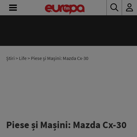
ACASĂ
ȘTIRI
RADIO
Știri
>
Life
> Piese și Mașini: Mazda Cx-30
CONCURSURI
PODCAST
ASCULTĂ
LIVE
Piese și Mașini: Mazda Cx-30