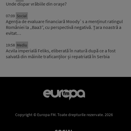
Unde dispar vrăbiile din orașe?
07:09
Social
Agenția de evaluare financiară Moody`s a menținut ratingul
României la „Baa3”, cu perspectivă negativă. Țara noastră a
evitat…
19:58
Mediu
Acvila imperială Feliks, eliberată în natură după ce a fost
salvată din mâinile traficanților și repatriată în Serbia
Copyright © Europa FM. Toate drepturile rezervate. 2026