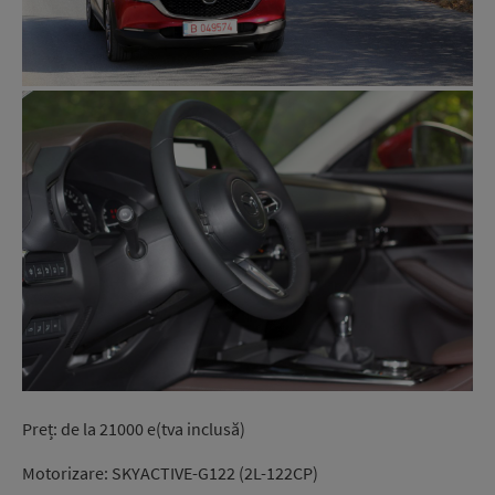
Preț
: de
la
21000 e(tva
inclusă
)
Motorizare: SKYACTIVE-G122 (2L-122CP)