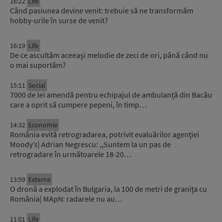
16:22
Life
Când pasiunea devine venit: trebuie să ne transformăm
hobby-urile în surse de venit?
16:19
Life
De ce ascultăm aceeași melodie de zeci de ori, până când nu
o mai suportăm?
15:11
Social
7000 de lei amendă pentru echipajul de ambulanță din Bacău
care a oprit să cumpere pepeni, în timp…
14:32
Economie
România evită retrogradarea, potrivit evaluărilor agenției
Moody’s| Adrian Negrescu: ,,Suntem la un pas de
retrogradare în următoarele 18-20…
13:59
Externe
O dronă a explodat în Bulgaria, la 100 de metri de granița cu
România| MApN: radarele nu au…
11:01
Life