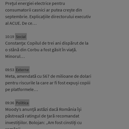
Prețul energiei electrice pentru
consumatorii casnici ar putea crește din
septembrie. Explicațiile directorului executiv
al ACUE. De ce…
10:19
Social
Constanța: Copilul de trei ani dispărut de la
o stână din Corbu a fost găsit în viață.
Minorul…
09:53
Externe
Meta, amendată cu 567 de milioane de dolari
pentru riscurile la care ar fi fost expuși copiii
pe platformele…
09:36
Politica
Moody’s anunță astăzi dacă România își
păstrează ratingul de țară recomandat
investițiilor. Bolojan: „Am fost cinstiți cu