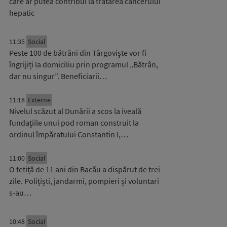
care ar putea contribui la tratarea cancerului
hepatic
11:35
Social
Peste 100 de bătrâni din Târgoviște vor fi
îngrijiți la domiciliu prin programul „Bătrân,
dar nu singur”. Beneficiarii…
11:18
Externe
Nivelul scăzut al Dunării a scos la iveală
fundațiile unui pod roman construit la
ordinul împăratului Constantin I,…
11:00
Social
O fetiță de 11 ani din Bacău a dispărut de trei
zile. Polițiști, jandarmi, pompieri și voluntari
s-au…
10:48
Social