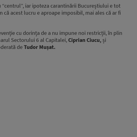
u “centrul”, iar ipoteza carantinării Bucureștiului e tot
un că acest lucru e aproape imposibil, mai ales că ar fi
nție cu dorința de a nu impune noi restricții, în plin
imarul Sectorului 6 al Capitalei,
Ciprian Ciucu,
și
oderată de
Tudor Mușat.