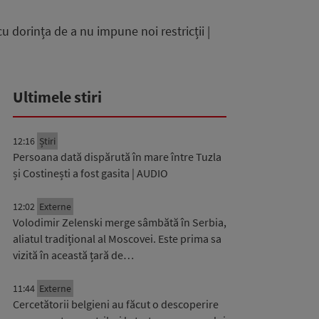
u dorința de a nu impune noi restricții |
Ultimele stiri
12:16
Știri
Persoana dată dispărută în mare între Tuzla
și Costinești a fost gasita | AUDIO
12:02
Externe
Volodimir Zelenski merge sâmbătă în Serbia,
aliatul tradițional al Moscovei. Este prima sa
vizită în această țară de…
11:44
Externe
Cercetătorii belgieni au făcut o descoperire