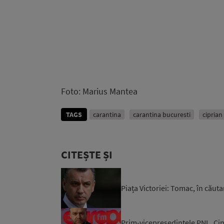
Foto: Marius Mantea
TAGS
carantina
carantina bucuresti
ciprian
CITEȘTE ȘI
Piața Victoriei: Tomac, în căuta
Prim-vicepreședintele PNL, Cip