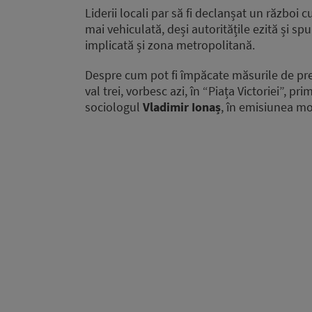
Liderii locali par să fi declanșat un război c
mai vehiculată, deși autoritățile ezită și sp
implicată și zona metropolitană.
Despre cum pot fi împăcate măsurile de preve
val trei, vorbesc azi, în “Piața Victoriei”, pr
sociologul
Vladimir Ionaș
, în emisiunea m