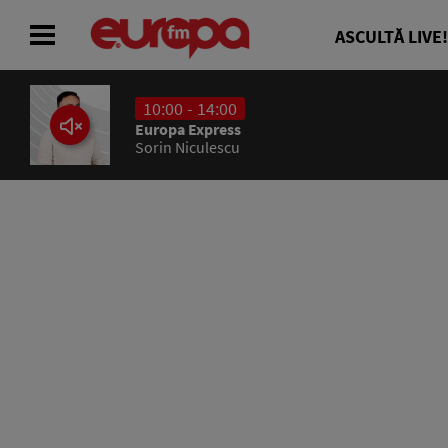
ASCULTĂ LIVE!
10:00 - 14:00
ACASĂ
Europa Express
Sorin Niculescu
ȘTIRI
RADIO
CONCURSURI
PODCAST
ASCULTĂ LIVE