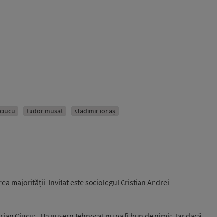
 ciucu
tudor musat
vladimir ionaș
rea majorității. Invitat este sociologul Cristian Andrei
rian Ciucu: „Un guvern tehnocat nu va fi bun de nimic. Iar dacă