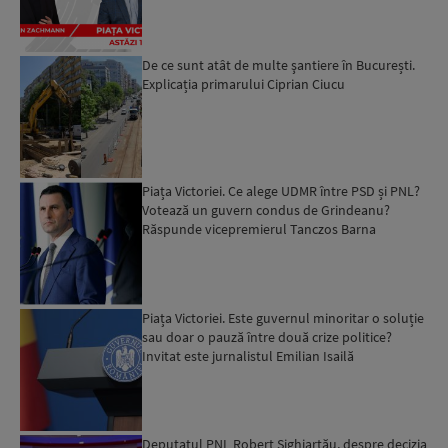
De ce sunt atât de multe şantiere în București.
Explicația primarului Ciprian Ciucu
Piața Victoriei. Ce alege UDMR între PSD și PNL?
Votează un guvern condus de Grindeanu?
Răspunde vicepremierul Tanczos Barna
Piața Victoriei. Este guvernul minoritar o soluție
sau doar o pauză între două crize politice?
Invitat este jurnalistul Emilian Isailă
Deputatul PNL Robert Sighiartău, despre decizia