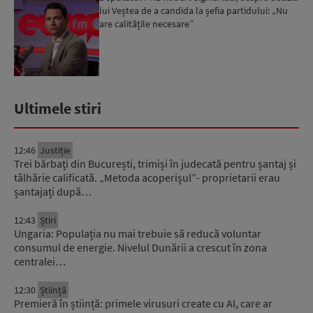
lui Veștea de a candida la șefia partidului: „Nu
are calitățile necesare”
Ultimele stiri
12:46
Justiție
Trei bărbați din București, trimiși în judecată pentru șantaj și
tâlhărie calificată. „Metoda acoperișul”- proprietarii erau
șantajați după…
12:43
Știri
Ungaria: Populația nu mai trebuie să reducă voluntar
consumul de energie. Nivelul Dunării a crescut în zona
centralei…
12:30
Știinţă
Premieră în știință: primele virusuri create cu AI, care ar