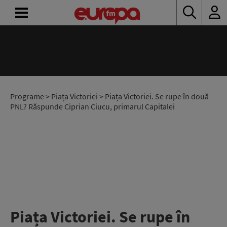
ACASĂ
ȘTIRI
RADIO
Programe
>
Piața Victoriei
> Piața Victoriei. Se rupe în două
PNL? Răspunde Ciprian Ciucu, primarul Capitalei
CONCURSURI
PODCAST
ASCULTĂ
LIVE
Piața Victoriei. Se rupe în