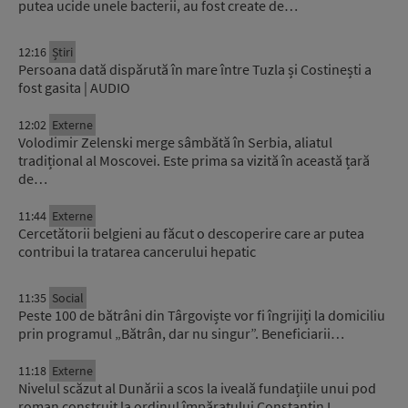
putea ucide unele bacterii, au fost create de…
12:16
Știri
Persoana dată dispărută în mare între Tuzla și Costinești a
fost gasita | AUDIO
12:02
Externe
Volodimir Zelenski merge sâmbătă în Serbia, aliatul
tradițional al Moscovei. Este prima sa vizită în această țară
de…
11:44
Externe
Cercetătorii belgieni au făcut o descoperire care ar putea
contribui la tratarea cancerului hepatic
11:35
Social
Peste 100 de bătrâni din Târgoviște vor fi îngrijiți la domiciliu
prin programul „Bătrân, dar nu singur”. Beneficiarii…
11:18
Externe
Nivelul scăzut al Dunării a scos la iveală fundațiile unui pod
roman construit la ordinul împăratului Constantin I,…