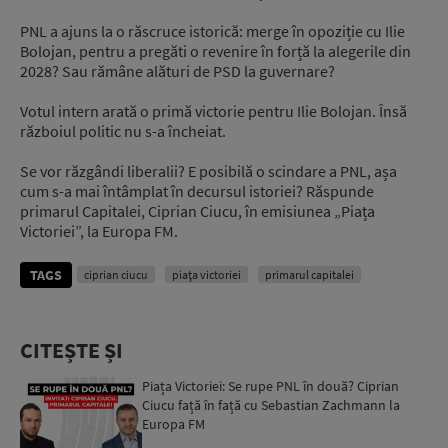
PNL a ajuns la o răscruce istorică: merge în opoziție cu Ilie
Bolojan, pentru a pregăti o revenire în forță la alegerile din
2028? Sau rămâne alături de PSD la guvernare?
Votul intern arată o primă victorie pentru Ilie Bolojan. Însă
războiul politic nu s-a încheiat.
Se vor răzgândi liberalii? E posibilă o scindare a PNL, așa
cum s-a mai întâmplat în decursul istoriei? Răspunde
primarul Capitalei, Ciprian Ciucu, în emisiunea „Piața
Victoriei”, la Europa FM.
TAGS
ciprian ciucu
piața victoriei
primarul capitalei
CITEȘTE ȘI
Piața Victoriei: Se rupe PNL în două? Ciprian
Ciucu față în față cu Sebastian Zachmann la
Europa FM