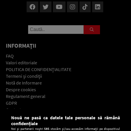
INFORMAŢII
FAQ
Valori editoriale
POLITICA DE CONFIDENŢIALITATE
Termeni şi condiţii
Notă de Informare
Despre cookies
Regulament general
GDPR
Contact
Nouă ne pasă ca datele tale personale să rămână
Descarcă gratuit aplicaţia Europa FM pentru smartphone:
confidențiale
Noi și partenerii noștri
585
stocăm și/sau accesăm informații pe dispozitivul