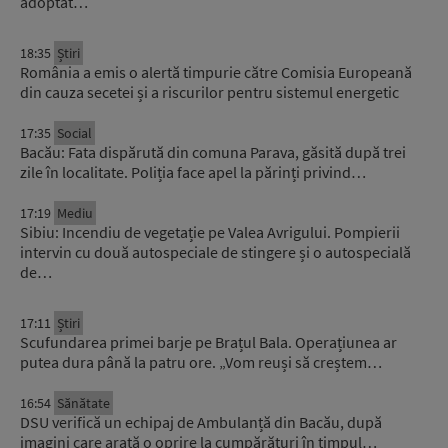
adoptat…
18:35
Știri
România a emis o alertă timpurie către Comisia Europeană
din cauza secetei și a riscurilor pentru sistemul energetic
17:35
Social
Bacău: Fata dispărută din comuna Parava, găsită după trei
zile în localitate. Poliția face apel la părinți privind…
17:19
Mediu
Sibiu: Incendiu de vegetație pe Valea Avrigului. Pompierii
intervin cu două autospeciale de stingere și o autospecială
de…
17:11
Știri
Scufundarea primei barje pe Brațul Bala. Operațiunea ar
putea dura până la patru ore. „Vom reuși să creștem…
16:54
Sănătate
DSU verifică un echipaj de Ambulanță din Bacău, după
imagini care arată o oprire la cumpărături în timpul…