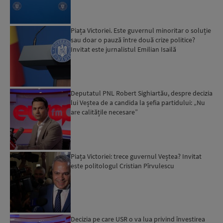
Piața Victoriei. Este guvernul minoritar o soluție
sau doar o pauză între două crize politice?
Invitat este jurnalistul Emilian Isailă
Deputatul PNL Robert Sighiartău, despre decizia
lui Veștea de a candida la șefia partidului: „Nu
are calitățile necesare”
Piața Victoriei: trece guvernul Veștea? Invitat
este politologul Cristian Pîrvulescu
Decizia pe care USR o va lua privind învestirea