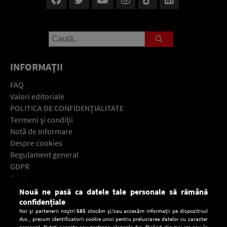
INFORMAŢII
FAQ
Valori editoriale
POLITICA DE CONFIDENŢIALITATE
Termeni şi condiţii
Notă de Informare
Despre cookies
Regulament general
GDPR
Contact
Nouă ne pasă ca datele tale personale să rămână
Descarcă gratuit aplicaţia Europa FM pentru smartphone:
confidențiale
Noi și partenerii noștri
585
stocăm și/sau accesăm informații pe dispozitivul
dvs., precum identificatorii cookie unici pentru prelucrarea datelor cu caracter
personal. Puteți accepta sau gestiona alegerile dvs. făcând clic mai jos sau în