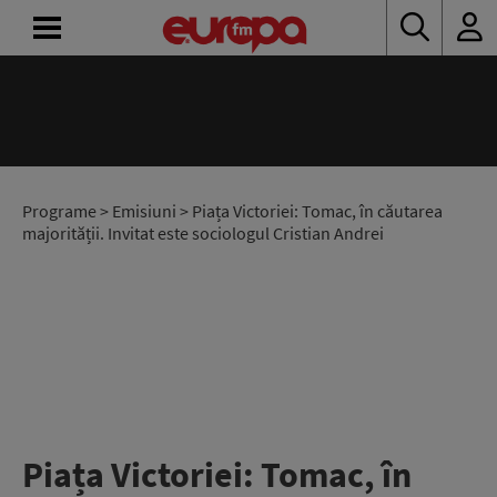
ACASĂ
ȘTIRI
RADIO
Programe
>
Emisiuni
> Piața Victoriei: Tomac, în căutarea
majorității. Invitat este sociologul Cristian Andrei
CONCURSURI
PODCAST
ASCULTĂ
LIVE
Piața Victoriei: Tomac, în