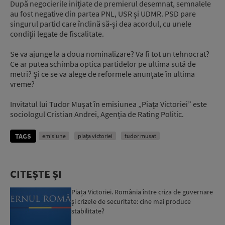
După negocierile inițiate de premierul desemnat, semnalele
au fost negative din partea PNL, USR și UDMR. PSD pare
singurul partid care înclină să-și dea acordul, cu unele
condiții legate de fiscalitate.
Se va ajunge la a doua nominalizare? Va fi tot un tehnocrat?
Ce ar putea schimba optica partidelor pe ultima sută de
metri? Și ce se va alege de reformele anunțate în ultima
vreme?
Invitatul lui Tudor Mușat în emisiunea „Piața Victoriei” este
sociologul Cristian Andrei, Agenția de Rating Politic.
TAGS
emisiune
piața victoriei
tudor musat
CITEȘTE ȘI
Piața Victoriei. România între criza de guvernare
și crizele de securitate: cine mai produce
stabilitate?