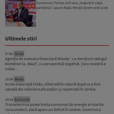
Guvernului Tomac va fi una „majoră în viața
partidului”, spune Radu Miruță: ținem cont și de
cuvântul ...
Ultimele stiri
07:09
Social
Agenția de evaluare financiară Moody`s a menținut ratingul
României la „Baa3”, cu perspectivă negativă. Țara noastră a
evitat…
19:58
Mediu
Acvila imperială Feliks, eliberată în natură după ce a fost
salvată din mâinile traficanților și repatriată în Serbia
19:34
Economie
Transelectrica poate limita consumul de energie al marilor
consumatori, dacă apare un deficit în sistem. Guvernul a