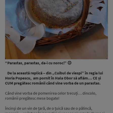
“Parastas, parastas, da-i cu noroc!” 😊
De la această replică – din „Cuibul de viespi” în regia lui
Horia Popescu, am pornit în Hala Obor să aflăm… CE și
CUM pregătesc românii când vine vorba de un parastas.
Când vine vorba de pomenirea celor trecuți… dincolo,
românii pregătesc mese bogate!
Încinși de un vin de țară, de o țuică sau de o pălincă,