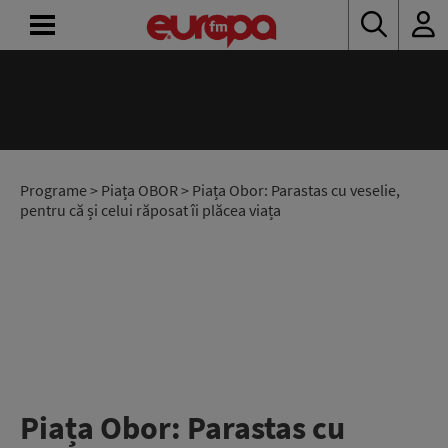
ACASĂ
ȘTIRI
RADIO
Programe
>
Piața OBOR
> Piața Obor: Parastas cu veselie,
pentru că și celui răposat îi plăcea viața
CONCURSURI
PODCAST
ASCULTĂ
LIVE
Piața Obor: Parastas cu