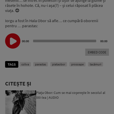
mesenii… se întrec în povestiri și ușor se ajunge la glume și
râsete în hohote. Că, nu-i așa(?) – și celui răposat îi plăcea
viața.
😊
Iorgu a fost în Hala Obor să afle… ce cumpără oborenii
pentru … parastas:
Audio
Player
00:00
00:00
EMBED CODE
TAGS
coliva
parastas
piataobor
prosoape
tacâmuri
CITEȘTE ȘI
Piața Obor: Cum se mai coșerește în secolul al
XXI-lea | AUDIO