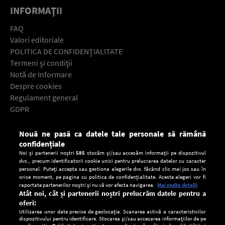
INFORMAŢII
FAQ
Valori editoriale
POLITICA DE CONFIDENŢIALITATE
Termeni şi condiţii
Notă de Informare
Despre cookies
Regulament general
GDPR
Contact
Nouă ne pasă ca datele tale personale să rămână
Descarcă gratuit aplicaţia Europa FM pentru smartphone:
confidențiale
Noi și partenerii noștri
585
stocăm și/sau accesăm informații pe dispozitivul
dvs., precum identificatorii cookie unici pentru prelucrarea datelor cu caracter
personal. Puteți accepta sau gestiona alegerile dvs. făcând clic mai jos sau în
orice moment, pe pagina cu politica de confidențialitate. Aceste alegeri vor fi
raportate partenerilor noștri și nu vă vor afecta navigarea.
Mai multe detalii
Atât noi, cât și partenerii noștri prelucrăm datele pentru a
oferi:
Utilizarea unor date precise de geolocație. Scanarea activă a caracteristicilor
dispozitivului pentru identificare. Stocarea și/sau accesarea informațiilor de pe