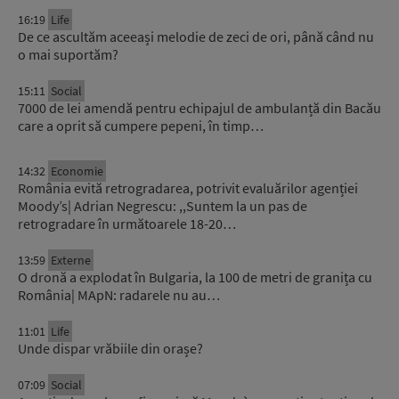
16:19
Life
De ce ascultăm aceeași melodie de zeci de ori, până când nu
o mai suportăm?
15:11
Social
7000 de lei amendă pentru echipajul de ambulanță din Bacău
care a oprit să cumpere pepeni, în timp…
14:32
Economie
România evită retrogradarea, potrivit evaluărilor agenției
Moody’s| Adrian Negrescu: ,,Suntem la un pas de
retrogradare în următoarele 18-20…
13:59
Externe
O dronă a explodat în Bulgaria, la 100 de metri de granița cu
România| MApN: radarele nu au…
11:01
Life
Unde dispar vrăbiile din orașe?
07:09
Social