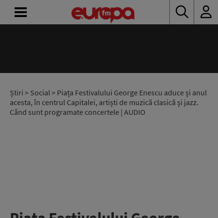
ACASĂ
ȘTIRI
RADIO
Știri
>
Social
> Piața Festivalului George Enescu aduce și anul
acesta, în centrul Capitalei, artiști de muzică clasică și jazz.
Când sunt programate concertele | AUDIO
CONCURSURI
PODCAST
ASCULTĂ
LIVE