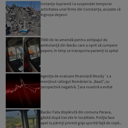
Instanța Supremă i-a suspendat temporar
activitatea unei firme din Constanța, acuzate că
îngropa deșeuri
7000 de lei amendă pentru echipajul de
ambulanță din Bacău care a oprit să cumpere
pepeni, în timp ce transporta pacienți la spital
Agenția de evaluare financiară Moody`s a
menținut ratingul României la „Baa3”, cu
perspectivă negativă. Țara noastră a evitat
momentan retrogradarea...
Bacău: Fata dispărută din comuna Parava,
găsită după trei zile în localitate. Poliția face
apel la părinți privind grija sporită față de copii...