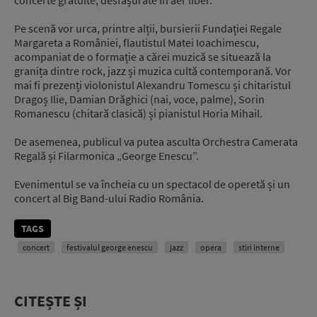
Pe scenă vor urca, printre alții, bursierii Fundației Regale
Margareta a României, flautistul Matei Ioachimescu,
acompaniat de o formație a cărei muzică se situează la
granița dintre rock, jazz și muzica cultă contemporană. Vor
mai fi prezenți violonistul Alexandru Tomescu și chitaristul
Dragoș Ilie, Damian Drăghici (nai, voce, palme), Sorin
Romanescu (chitară clasică) și pianistul Horia Mihail.
De asemenea, publicul va putea asculta Orchestra Camerata
Regală și Filarmonica „George Enescu”.
Evenimentul se va încheia cu un spectacol de operetă și un
concert al Big Band-ului Radio România.
TAGS
concert
festivalul george enescu
jazz
opera
stiri interne
CITEȘTE ȘI