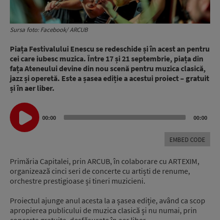
Sursa foto: Facebook/ ARCUB
Piața Festivalului Enescu se redeschide și în acest an pentru
cei care iubesc muzica. Între 17 și 21 septembrie, piața din
fața Ateneului devine din nou scenă pentru muzica clasică,
jazz și operetă. Este a șasea ediție a acestui proiect – gratuit
și în aer liber.
Audio
00:00
00:00
Player
EMBED CODE
Primăria Capitalei, prin ARCUB, în colaborare cu ARTEXIM,
organizează cinci seri de concerte cu artiști de renume,
orchestre prestigioase și tineri muzicieni.
Proiectul ajunge anul acesta la a șasea ediție, având ca scop
apropierea publicului de muzica clasică și nu numai, prin
concerte gratuite, desfășurate în aer liber.