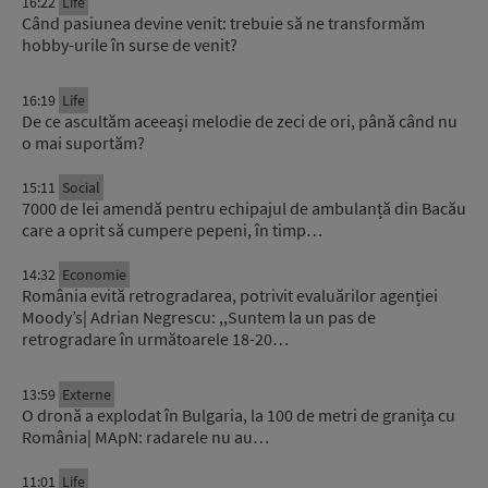
16:22
Life
Când pasiunea devine venit: trebuie să ne transformăm
hobby-urile în surse de venit?
16:19
Life
De ce ascultăm aceeași melodie de zeci de ori, până când nu
o mai suportăm?
15:11
Social
7000 de lei amendă pentru echipajul de ambulanță din Bacău
care a oprit să cumpere pepeni, în timp…
14:32
Economie
România evită retrogradarea, potrivit evaluărilor agenției
Moody’s| Adrian Negrescu: ,,Suntem la un pas de
retrogradare în următoarele 18-20…
13:59
Externe
O dronă a explodat în Bulgaria, la 100 de metri de granița cu
România| MApN: radarele nu au…
11:01
Life