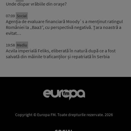
Unde dispar vrăbiile din orașe?
07:09
Social
Agenția de evaluare financiară Moody`s a menținut ratingul
României la „Baa3”, cu perspectivă negativă. Țara noastră a
evitat…
19:58
Mediu
Acvila imperială Feliks, eliberată în natură după ce a fost
salvată din mâinile traficanților și repatriată în Serbia
Copyright © Europa FM. Toate drepturile rezervate. 2026