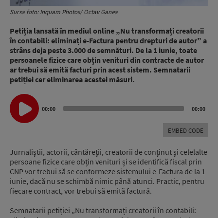
Sursa foto: Inquam Photos/ Octav Ganea
Petiția lansată în mediul online „Nu transformați creatorii
în contabili: eliminați e-Factura pentru drepturi de autor” a
strâns deja peste 3.000 de semnături. De la 1 iunie, toate
persoanele fizice care obțin venituri din contracte de autor
ar trebui să emită facturi prin acest sistem. Semnatarii
petiției cer eliminarea acestei măsuri.
Audio
00:00
00:00
Player
EMBED CODE
Jurnaliștii, actorii, cântăreții, creatorii de conținut și celelalte
persoane fizice care obțin venituri și se identifică fiscal prin
CNP vor trebui să se conformeze sistemului e-Factura de la 1
iunie, dacă nu se schimbă nimic până atunci. Practic, pentru
fiecare contract, vor trebui să emită factură.
Semnatarii petiției „Nu transformați creatorii în contabili: