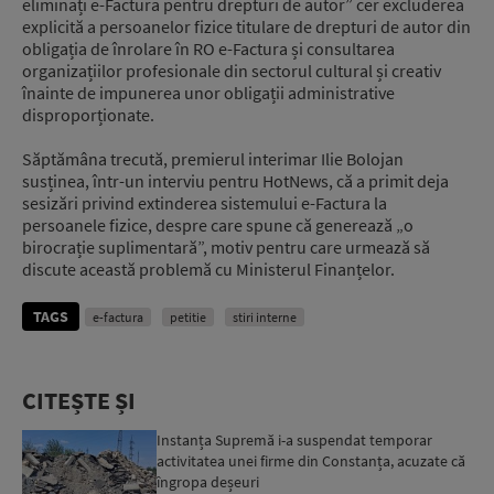
eliminați e-Factura pentru drepturi de autor” cer excluderea
explicită a persoanelor fizice titulare de drepturi de autor din
obligația de înrolare în RO e-Factura și consultarea
organizațiilor profesionale din sectorul cultural și creativ
înainte de impunerea unor obligații administrative
disproporționate.
Săptămâna trecută, premierul interimar Ilie Bolojan
susținea, într-un interviu pentru HotNews, că a primit deja
sesizări privind extinderea sistemului e-Factura la
persoanele fizice, despre care spune că generează „o
birocrație suplimentară”, motiv pentru care urmează să
discute această problemă cu Ministerul Finanțelor.
TAGS
e-factura
petitie
stiri interne
CITEȘTE ȘI
Instanța Supremă i-a suspendat temporar
activitatea unei firme din Constanța, acuzate că
îngropa deșeuri