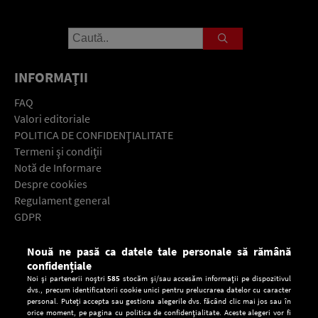
INFORMAŢII
FAQ
Valori editoriale
POLITICA DE CONFIDENŢIALITATE
Termeni şi condiţii
Notă de Informare
Despre cookies
Regulament general
GDPR
Contact
Nouă ne pasă ca datele tale personale să rămână
Descarcă gratuit aplicaţia Europa FM pentru smartphone:
confidențiale
Noi și partenerii noștri
585
stocăm și/sau accesăm informații pe dispozitivul
dvs., precum identificatorii cookie unici pentru prelucrarea datelor cu caracter
personal. Puteți accepta sau gestiona alegerile dvs. făcând clic mai jos sau în
orice moment, pe pagina cu politica de confidențialitate. Aceste alegeri vor fi