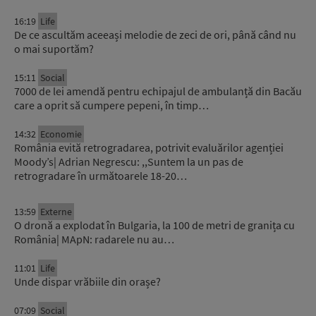
16:19
Life
De ce ascultăm aceeași melodie de zeci de ori, până când nu
o mai suportăm?
15:11
Social
7000 de lei amendă pentru echipajul de ambulanță din Bacău
care a oprit să cumpere pepeni, în timp…
14:32
Economie
România evită retrogradarea, potrivit evaluărilor agenției
Moody’s| Adrian Negrescu: ,,Suntem la un pas de
retrogradare în următoarele 18-20…
13:59
Externe
O dronă a explodat în Bulgaria, la 100 de metri de granița cu
România| MApN: radarele nu au…
11:01
Life
Unde dispar vrăbiile din orașe?
07:09
Social