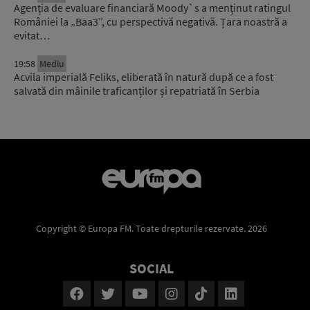
Agenția de evaluare financiară Moody`s a menținut ratingul
României la „Baa3”, cu perspectivă negativă. Țara noastră a
evitat…
19:58
Mediu
Acvila imperială Feliks, eliberată în natură după ce a fost
salvată din mâinile traficanților și repatriată în Serbia
Copyright © Europa FM. Toate drepturile rezervate. 2026
SOCIAL