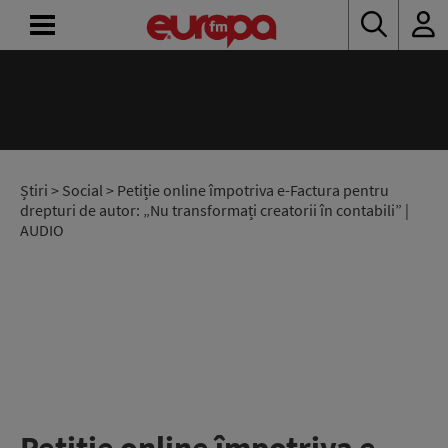
ACASĂ
ȘTIRI
RADIO
Știri
>
Social
> Petiție online împotriva e-Factura pentru
drepturi de autor: „Nu transformați creatorii în contabili” |
AUDIO
CONCURSURI
PODCAST
ASCULTĂ
LIVE