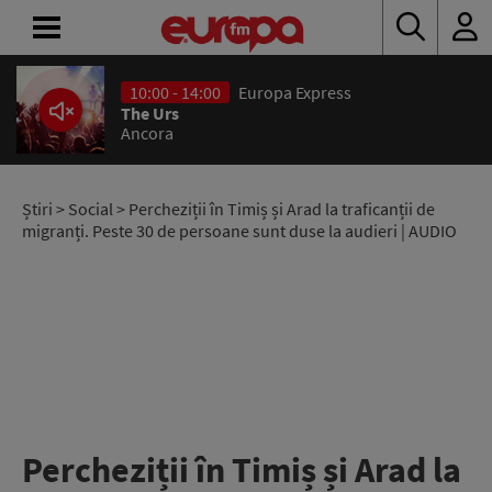
10:00 - 14:00
Europa Express
ACASĂ
The Urs
Ancora
ȘTIRI
RADIO
Știri
>
Social
> Percheziții în Timiș și Arad la traficanții de
migranți. Peste 30 de persoane sunt duse la audieri | AUDIO
CONCURSURI
PODCAST
ASCULTĂ
LIVE
Percheziții în Timiș și Arad la