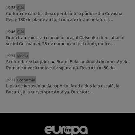
19:55
Știri
Cultură de canabis descoperită într-o pădure din Covasna.
Peste 130 de plante au fost ridicate de anchetatori |…
19:46
Știri
Două tramvaie s-au ciocnit în orașul Gelsenkirchen, aflat în
vestul Germaniei. 25 de oameni au fost răniți, dintre…
19:27
Mediu
Scufundarea barjelor pe Brațul Bala, amânată din nou. Apele
Române invocă motive de siguranță. Restricții în 80 de…
19:11
Economie
Lipsa de kerosen pe Aeroportul Arad a dus la o escală, la
București, a cursei spre Antalya. Director:…