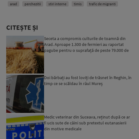
arad
perchezitii
stiri interne
timis
trafic de migranti
CITEȘTE ȘI
Seceta a compromis culturile de toamnă din
Arad. Aproape 1.300 de fermieri au raportat
pagube pentru o suprafață de peste 79.000 de
hectare
Doi bărbați au fost loviți de trăsnet în Reghin, în
timp ce se scăldau în râul Mureș
Medic veterinar din Suceava, reținut după ce ar
fi ucis sute de câini sub pretextul eutanasierii
din motive medicale