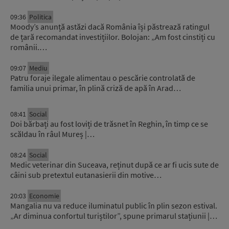
09:36
Politica
Moody’s anunță astăzi dacă România își păstrează ratingul
de țară recomandat investițiilor. Bolojan: „Am fost cinstiți cu
românii.…
09:07
Mediu
Patru foraje ilegale alimentau o pescărie controlată de
familia unui primar, în plină criză de apă în Arad…
08:41
Social
Doi bărbați au fost loviți de trăsnet în Reghin, în timp ce se
scăldau în râul Mureș |…
08:24
Social
Medic veterinar din Suceava, reținut după ce ar fi ucis sute de
câini sub pretextul eutanasierii din motive…
20:03
Economie
Mangalia nu va reduce iluminatul public în plin sezon estival.
„Ar diminua confortul turiștilor”, spune primarul stațiunii |…