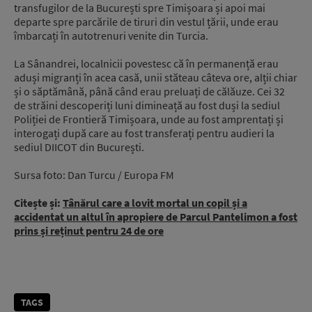
transfugilor de la București spre Timișoara și apoi mai
departe spre parcările de tiruri din vestul țării, unde erau
îmbarcați în autotrenuri venite din Turcia.
La Sânandrei, localnicii povestesc că în permanență erau
aduși migranți în acea casă, unii stăteau câteva ore, alții chiar
și o săptămână, până când erau preluați de călăuze. Cei 32
de străini descoperiți luni dimineață au fost duși la sediul
Poliției de Frontieră Timișoara, unde au fost amprentați și
interogați după care au fost transferați pentru audieri la
sediul DIICOT din București.
Sursa foto: Dan Turcu / Europa FM
Citește și:
Tânărul care a lovit mortal un copil și a
accidentat un altul în apropiere de Parcul Pantelimon a fost
prins și reținut pentru 24 de ore
TAGS