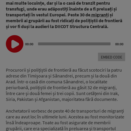
mai multe locuințe, dar și la o casă de tranzit pentru
transfugi, unde erau adăpostiți înainte de a fi preluați și
transportați în vestul Europei. Peste 30 de
migranți
și
membrii ai grupării au fost ridicați de polițiștii de frontieră
și vor fi duși la audieri la DIICOT Structura Centrală.
Audio
00:00
00:00
Player
EMBED CODE
Procurorii și polițiștii de frontieră au făcut scotociri la patru
adrese din Timișoara și Sânandrei, precum și la două din
Arad. Într-o casă din comuna Sânandrei, o localitate
periurbană, polițiștii de frontieră au găsit 32 de migranți,
între care și două femei și trei copii. Sunt cetățeni din Irak,
Siria, Pakistan și Afganistan, majoritatea fără documente.
Anchetatorii vorbesc de peste 40 de transporturi de migranți
care au avut loc în ultimele luni. Acestea au fost monitorizate
însă îndeaproape. Toate au fost asigurate de membrii
grupării, care era specializată în preluarea și transportul