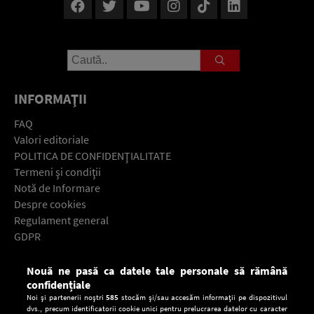
INFORMAŢII
FAQ
Valori editoriale
POLITICA DE CONFIDENŢIALITATE
Termeni şi condiţii
Notă de Informare
Despre cookies
Regulament general
GDPR
Contact
Nouă ne pasă ca datele tale personale să rămână
Descarcă gratuit aplicaţia Europa FM pentru smartphone:
confidențiale
Noi și partenerii noștri
585
stocăm și/sau accesăm informații pe dispozitivul
dvs., precum identificatorii cookie unici pentru prelucrarea datelor cu caracter