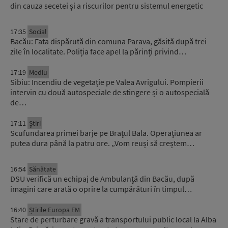
din cauza secetei și a riscurilor pentru sistemul energetic
17:35
Social
Bacău: Fata dispărută din comuna Parava, găsită după trei
zile în localitate. Poliția face apel la părinți privind…
17:19
Mediu
Sibiu: Incendiu de vegetație pe Valea Avrigului. Pompierii
intervin cu două autospeciale de stingere și o autospecială
de…
17:11
Știri
Scufundarea primei barje pe Brațul Bala. Operațiunea ar
putea dura până la patru ore. „Vom reuși să creștem…
16:54
Sănătate
DSU verifică un echipaj de Ambulanță din Bacău, după
imagini care arată o oprire la cumpărături în timpul…
16:40
Știrile Europa FM
Stare de perturbare gravă a transportului public local la Alba