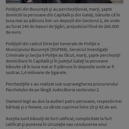
Polițiștii din București și au percheziționat, marți, șapte
domicilii la persoane din Capitală și din Galați, bănuite că în
luna mai au pătruns într-un depozit din Sectorul 2, de unde
au furat 140 de baxuri de țigări, prejudiciul fiind de 266.000
de euro.
Polițiștii din cadrul Direcției Generale de Poliție a
Municipiului București (DGPMB), Serviciul Investigații
Criminale și Secția 9 Poliție au făcut, marți, șapte percheziții
domiciliare în Capitală și în județul Galați la persoane
bănuite că în luna mai ar fi pătruns în depozite unde ar fi
sustras 1,4 milioane de țigarete.
Perchezițiile s-au realizat sub supravegherea procurorului
Parchetului de pe lângă Judecătoria sectorului 2.
Oamenii legii au dus la audieri patru persoane, respectiv trei
bărbați și o femeie, cu vârste cuprinse între 29 și 42 de ani.
Aceștia sunt bănuiți de furt calificat, complicitate la furt
calificat și punerea în circulație sau conducerea unui