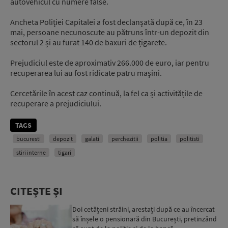
autovehicul cu numere false.
Ancheta Poliției Capitalei a fost declanșată după ce, în 23
mai, persoane necunoscute au pătruns într-un depozit din
sectorul 2 și au furat 140 de baxuri de țigarete.
Prejudiciul este de aproximativ 266.000 de euro, iar pentru
recuperarea lui au fost ridicate patru mașini.
Cercetările în acest caz continuă, la fel ca și activitățile de
recuperare a prejudiciului.
TAGS
bucuresti
depozit
galati
perchezitii
politia
politisti
stiri interne
tigari
CITEȘTE ȘI
Doi cetățeni străini, arestați după ce au încercat
să înșele o pensionară din București, pretinzând