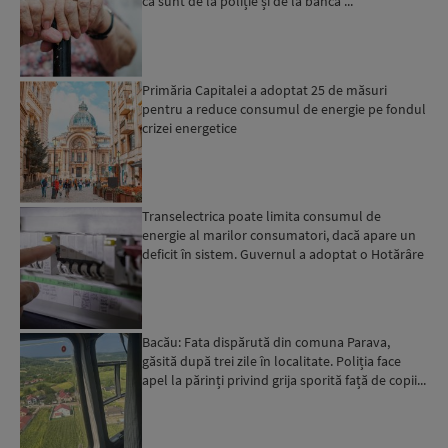
că sunt de la poliție și de la bancă ...
Primăria Capitalei a adoptat 25 de măsuri
pentru a reduce consumul de energie pe fondul
crizei energetice
Transelectrica poate limita consumul de
energie al marilor consumatori, dacă apare un
deficit în sistem. Guvernul a adoptat o Hotărâre
în acest sens...
Bacău: Fata dispărută din comuna Parava,
găsită după trei zile în localitate. Poliția face
apel la părinți privind grija sporită față de copii...