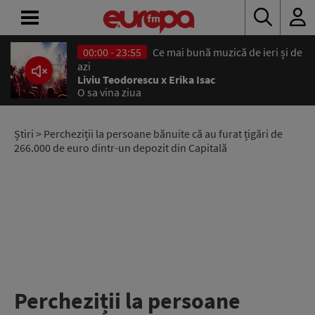
00:00 - 23:55
Ce mai bună muzică de ieri și de
ACASĂ
azi
Liviu Teodorescu x Erika Isac
O sa vina ziua
ȘTIRI
RADIO
Știri
> Percheziții la persoane bănuite că au furat țigări de
266.000 de euro dintr-un depozit din Capitală
CONCURSURI
PODCAST
ASCULTĂ
LIVE
Percheziții la persoane