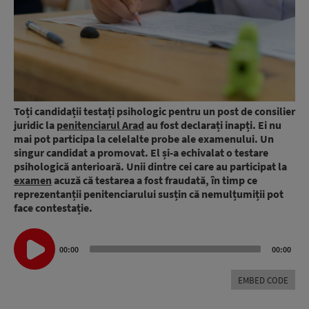
Toți candidații testați psihologic pentru un post de consilier
juridic la
penitenciarul Arad
au fost declarați inapți. Ei nu
mai pot participa la celelalte probe ale examenului. Un
singur candidat a promovat. El și-a echivalat o testare
psihologică anterioară. Unii dintre cei care au participat la
examen
acuză că testarea a fost fraudată, în timp ce
reprezentanții penitenciarului susțin că nemulțumiții pot
face contestație.
Audio
00:00
00:00
Player
EMBED CODE