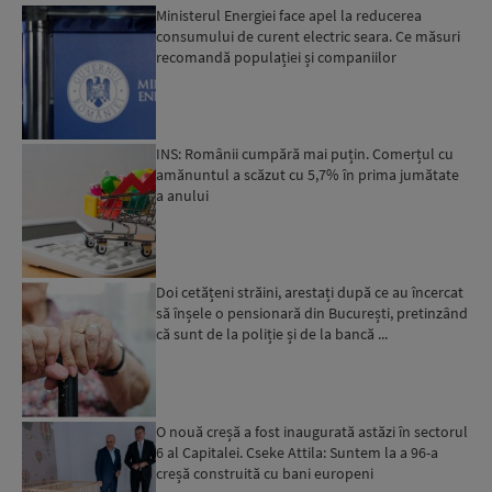
Ministerul Energiei face apel la reducerea
consumului de curent electric seara. Ce măsuri
recomandă populației și companiilor
INS: Românii cumpără mai puțin. Comerțul cu
amănuntul a scăzut cu 5,7% în prima jumătate
a anului
Doi cetățeni străini, arestați după ce au încercat
să înșele o pensionară din București, pretinzând
că sunt de la poliție și de la bancă ...
O nouă creșă a fost inaugurată astăzi în sectorul
6 al Capitalei. Cseke Attila: Suntem la a 96-a
creșă construită cu bani europeni