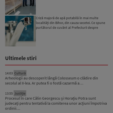
Criză majoră de apă potabilă în mai multe
localități din Bihor, din cauza secetei. Ce spune
purtătorul de cuvânt al Prefecturii despre
măsurile luate ...
Ultimele stiri
14:03
Cultură
Arheologii au descoperit lângă Colosseum o clădire din
secolul al II-lea. Ar putea fi o fostă cazarmă a…
13:55
Justiție
Procesul în care Călin Georgescu și Horațiu Potra sunt
judecați pentru tentativă la comiterea unor acțiuni împotriva
ordinii…