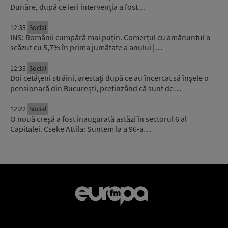
Dunăre, după ce ieri intervenția a fost…
12:33
Social
INS: Românii cumpără mai puțin. Comerțul cu amănuntul a
scăzut cu 5,7% în prima jumătate a anului |…
12:33
Social
Doi cetățeni străini, arestați după ce au încercat să înșele o
pensionară din București, pretinzând că sunt de…
12:22
Social
O nouă creșă a fost inaugurată astăzi în sectorul 6 al
Capitalei. Cseke Attila: Suntem la a 96-a…