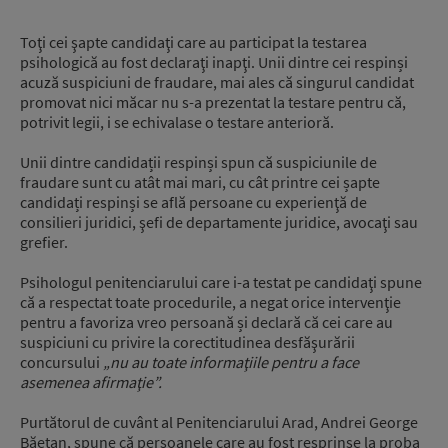
Toţi cei şapte candidaţi care au participat la testarea
psihologică au fost declaraţi inapţi. Unii dintre cei respinși
acuză suspiciuni de fraudare, mai ales că singurul candidat
promovat nici măcar nu s-a prezentat la testare pentru că,
potrivit legii, i se echivalase o testare anterioră.
Unii dintre candidații respinși spun că suspiciunile de
fraudare sunt cu atât mai mari, cu cât printre cei șapte
candidați respinși se află persoane cu experienţă de
consilieri juridici, şefi de departamente juridice, avocaţi sau
grefier.
Psihologul penitenciarului care i-a testat pe candidaţi spune
că a respectat toate procedurile, a negat orice intervenţie
pentru a favoriza vreo persoană și declară că cei care au
suspiciuni cu privire la corectitudinea desfăşurării
concursului
„nu au toate informaţiile pentru a face
asemenea afirmaţie”.
Purtătorul de cuvânt al Penitenciarului Arad, Andrei George
Băețan, spune că persoanele care au fost resprinse la proba