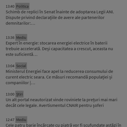
13:40
Politica
Schimb de replici în Senat înainte de adoptarea Legii ANI.
Dispute privind declarațiile de avere ale partenerilor
demnitarilor:…
13:36
Mediu
Expert în energie: stocarea energiei electrice în baterii
trebuie accelerată. Deși capacitatea a crescut, aceasta nu
este suficientă…
13:04
Social
Ministerul Energiei face apel la reducerea consumului de
curent electric seara. Ce măsuri recomandă populației și
companiilor |…
13:00
Știri
Un alt portal neautorizat vinde roviniete la prețuri mai mari
decât cele legale. Avertismentul CNAIR pentru șoferi
12:47
Mediu
Cele patru barje încărcate cu piatră vor fi scufundate astăzi în