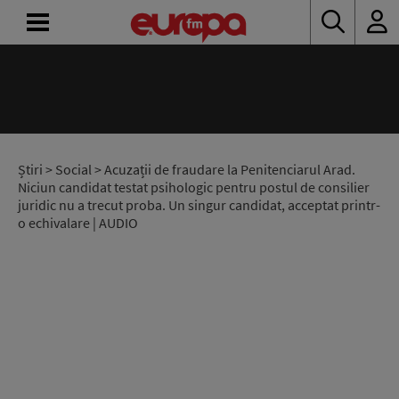
ACASĂ
ȘTIRI
RADIO
Știri
>
Social
> Acuzații de fraudare la Penitenciarul Arad.
Niciun candidat testat psihologic pentru postul de consilier
juridic nu a trecut proba. Un singur candidat, acceptat printr-
CONCURSURI
o echivalare | AUDIO
PODCAST
ASCULTĂ
LIVE