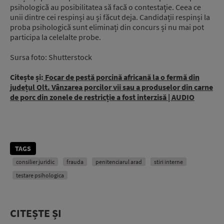
psihologică au posibilitatea să facă o contestaţie. Ceea ce
unii dintre cei respinși au și făcut deja. Candidații respinși la
proba psihologică sunt eliminați din concurs și nu mai pot
participa la celelalte probe.
Sursa foto: Shutterstock
Citește și:
Focar de pestă porcină africană la o fermă din
județul Olt. Vânzarea porcilor vii sau a produselor din carne
de porc din zonele de restricție a fost interzisă | AUDIO
TAGS
consilier juridic
frauda
penitenciarul arad
stiri interne
testare psihologica
CITEȘTE ȘI