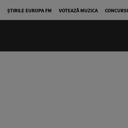
ȘTIRILE EUROPA FM
VOTEAZĂ MUZICA
CONCURS
14:00 - 18
Drum cu pri
Denis Ciuli