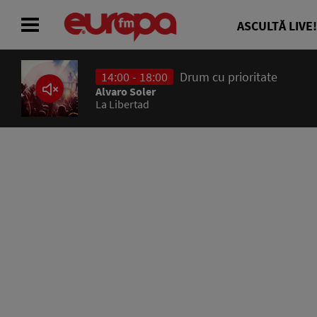
ASCULTĂ LIVE!
14:00 - 18:00
Drum cu prioritate
ACASĂ
Alvaro Soler
La Libertad
ȘTIRI
RADIO
CONCURSURI
PODCAST
ASCULTĂ LIVE