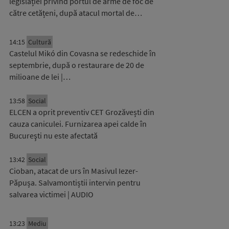
legislației privind portul de arme de foc de
către cetățeni, după atacul mortal de…
14:15
Cultură
Castelul Mikó din Covasna se redeschide în
septembrie, după o restaurare de 20 de
milioane de lei |…
13:58
Social
ELCEN a oprit preventiv CET Grozăvești din
cauza caniculei. Furnizarea apei calde în
Bucureşti nu este afectată
13:42
Social
Cioban, atacat de urs în Masivul Iezer-
Păpușa. Salvamontiștii intervin pentru
salvarea victimei | AUDIO
13:23
Mediu