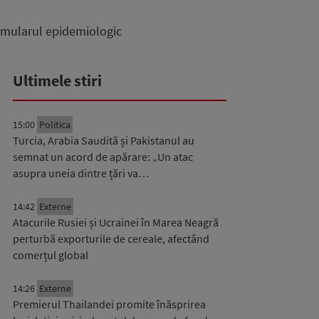
ormularul epidemiologic
Ultimele stiri
15:00
Politica
Turcia, Arabia Saudită și Pakistanul au
semnat un acord de apărare: „Un atac
asupra uneia dintre țări va…
14:42
Externe
Atacurile Rusiei și Ucrainei în Marea Neagră
perturbă exporturile de cereale, afectând
comerțul global
14:26
Externe
Premierul Thailandei promite înăsprirea