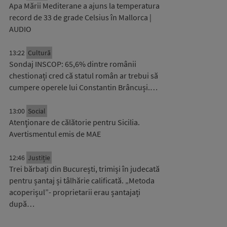
Apa Mării Mediterane a ajuns la temperatura
record de 33 de grade Celsius în Mallorca |
AUDIO
13:22
Cultură
Sondaj INSCOP: 65,6% dintre românii
chestionați cred că statul român ar trebui să
cumpere operele lui Constantin Brâncuși.…
13:00
Social
Atenţionare de călătorie pentru Sicilia.
Avertismentul emis de MAE
12:46
Justiție
Trei bărbați din București, trimiși în judecată
pentru șantaj și tâlhărie calificată. „Metoda
acoperișul”- proprietarii erau șantajați
după…