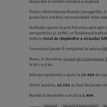
disponibil în limbile română și engleză.
Pentru eficientizarea fluxului pasagerilor, 
poate face oricând, recomandabil chiar odat
Instituția spune că prin folosirea aplicației
aeroportului și, astfel, se fluidizează trafi
reduce
riscul de răspândire a virusului S
Formularul poate fi completat la adresa
ht
Vineri, în România,
Grupul de Comunicare St
la fel ca și joi.
Bilanţul epidemiei a ajuns la
23.400
de caz
Dintre acestea,
16.555
au fost declarate vi
Numărul deceselor a urcat la
1.484.
aeroport
aeroportul henri coanda
ae