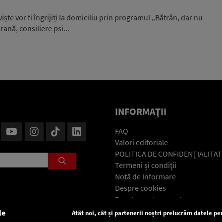
ște vor fi îngrijiți la domiciliu prin programul „Bătrân, dar nu
rană, consiliere psi...
INFORMAŢII
FAQ
Valori editoriale
POLITICA DE CONFIDENŢIALITAT
Termeni şi condiţii
Notă de Informare
Despre cookies
Regulament general
GDPR
le
Atât noi, cât și partenerii noștri prelucrăm datele pen