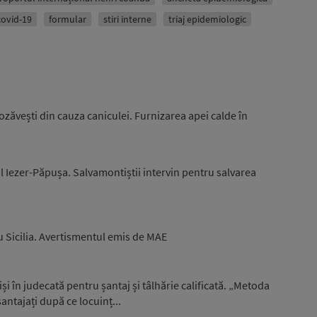
covid-19
formular
stiri interne
triaj epidemiologic
zăvești din cauza caniculei. Furnizarea apei calde în
l Iezer-Păpușa. Salvamontiștii intervin pentru salvarea
u Sicilia. Avertismentul emis de MAE
iși în judecată pentru șantaj și tâlhărie calificată. „Metoda
antajați după ce locuinț...