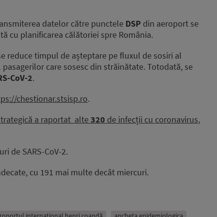
transmiterea datelor către punctele
DSP
din aeroport se
ă cu planificarea călătoriei spre România.
 se reduce timpul de așteptare pe fluxul de sosiri al
cul pasagerilor care sosesc din străinătate. Totodată, se
ARS-CoV-2
.
tps://chestionar.stsisp.ro
.
rategică a raportat alte
320
de infecții cu coronavirus
,
uri de SARS-CoV-2.
ndecate, cu 191 mai multe decât miercuri.
roportul internațional henri coandă
ancheta epidemiologica