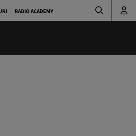
URI
RADIO ACADEMY
:00
oritate
naru și Diana Enache