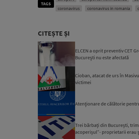
TAGS
coronavirus
coronavirus in romania
CITEȘTE ȘI
ELCEN a oprit preventiv CET Gro
Bucureşti nu este afectată
Cioban, atacat de urs în Masivu
victimei
Atenţionare de călătorie pentr
Trei bărbați din București, trim
acoperișul”- proprietarii erau ș