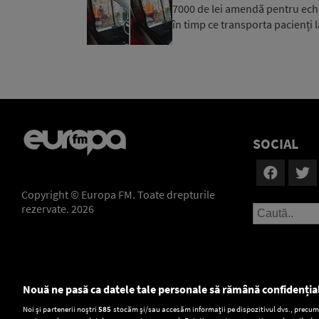
7000 de lei amendă pentru ech
în timp ce transporta pacienți l
SOCIAL
Copyright © Europa FM. Toate drepturile
rezervate. 2026
Nouă ne pasă ca datele tale personale să rămână confidenția
Setări:
Noi și partenerii noștri
585
stocăm și/sau accesăm informații pe dispozitivul dvs., precum i