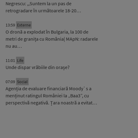
Negrescu: ,,Suntem la un pas de
retrogradare în următoarele 18-20…
13:59
Externe
O dronă a explodat în Bulgaria, la 100 de
metri de granița cu România| MApN: radarele
nu au…
11:01
Life
Unde dispar vrăbiile din orașe?
07:09
Social
Agenția de evaluare financiară Moody`s a
menținut ratingul României la „Baa3”, cu
perspectivă negativă. Țara noastră a evitat…