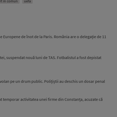
rt in comun
uefa
e Europene de înot de la Paris. România are o delegație de 11
ei, suspendat nouă luni de TAS. Fotbalistul a fost depistat
 volan pe un drum public. Polițiștii au deschis un dosar penal
 temporar activitatea unei firme din Constanța, acuzate că