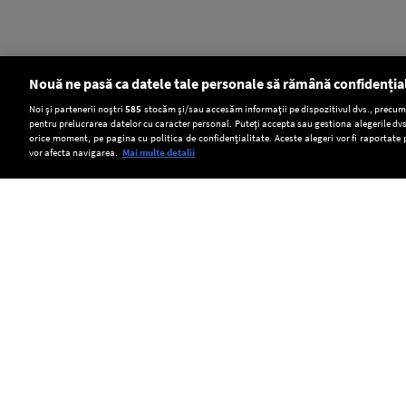
Nouă ne pasă ca datele tale personale să rămână confidenția
Setări:
Noi și partenerii noștri
585
stocăm și/sau accesăm informații pe dispozitivul dvs., precum i
pentru prelucrarea datelor cu caracter personal. Puteți accepta sau gestiona alegerile dvs
Dark Mode
orice moment, pe pagina cu politica de confidențialitate. Aceste alegeri vor fi raportate 
vor afecta navigarea.
Mai multe detalii
SOCIAL
Ilfov:
Arheologii
Procesul
Scăpare
au
în
de
descoperit
care
Copyright © Europa FM. Toate drepturile rezervate.
2026
gaze
lângă
Călin
în
Colosseum
Georgescu
Bragadiru.
o
și