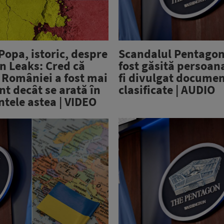
opa, istoric, despre
Scandalul Pentagon
n Leaks: Cred că
fost găsită persoan
 României a fost mai
fi divulgat documen
nt decât se arată în
clasificate | AUDIO
tele astea | VIDEO