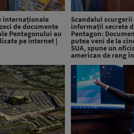
e internaționale
Scandalul scurgerii
 zeci de documente
informații secrete d
ale Pentagonului au
Pentagon: Documen
licate pe internet |
putea veni de la cin
SUA, spune un ofici
american de rang în