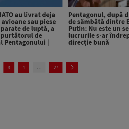
NATO au livrat deja
Pentagonul, după d
 avioane sau piese
de sâmbătă dintre B
parate de luptă, a
Putin: Nu este un s
 purtătorul de
lucrurile s-ar îndre
l Pentagonului |
direcție bună
3
4
…
27