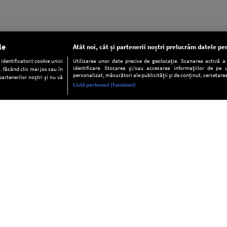
le
Atât noi, cât și partenerii noștri prelucrăm datele pen
dentificatorii cookie unici
Utilizarea unor date precise de geolocație. Scanarea activă a c
identificare. Stocarea și/sau accesarea informațiilor de pe u
. făcând clic mai jos sau în
personalizat, măsurători ale publicității și de conținut, cercetarea
partenerilor noștri și nu vă
Listă parteneri (furnizori)
INFORMAŢII
FAQ
Valori editoriale
POLITICA DE CONFIDENŢIALITAT
Termeni şi condiţii
Notă de Informare
Despre cookies