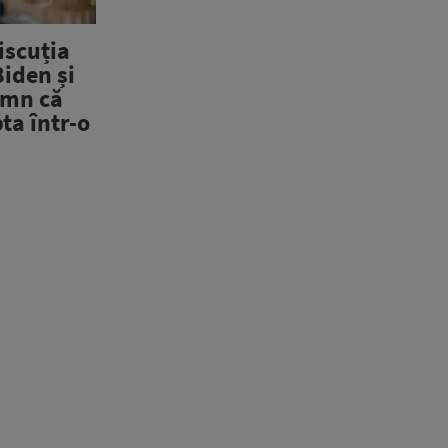
iscuția
iden și
emn că
pta într-o