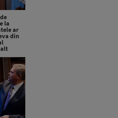
 de
e la
tele ar
eva din
al
alt