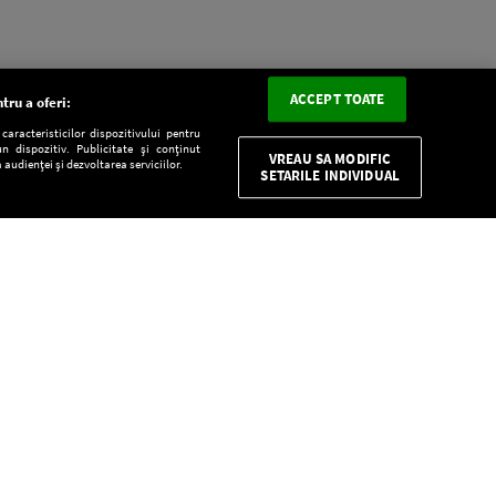
ACCEPT TOATE
tru a oferi:
aracteristicilor dispozitivului pentru
n dispozitiv. Publicitate și conținut
VREAU SA MODIFIC
 audienței și dezvoltarea serviciilor.
SETARILE INDIVIDUAL
CONFIDENŢIALITATE
Descarcă gratuit aplicaţia Europa FM pentru
smartphone:
E