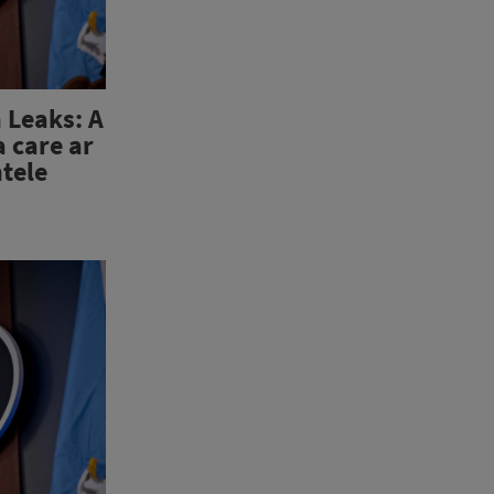
 Leaks: A
a care ar
tele