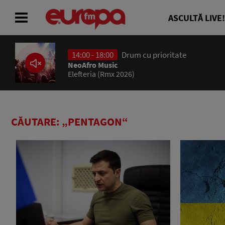
ASCULTĂ LIVE!
14:00 - 18:00
Drum cu prioritate
ACASĂ
NeoAfro Music
Elefteria (Rmx 2026)
ȘTIRI
RADIO
CĂUTARE: „PENTAGON“
CONCURSURI
PODCAST
ASCULTĂ LIVE