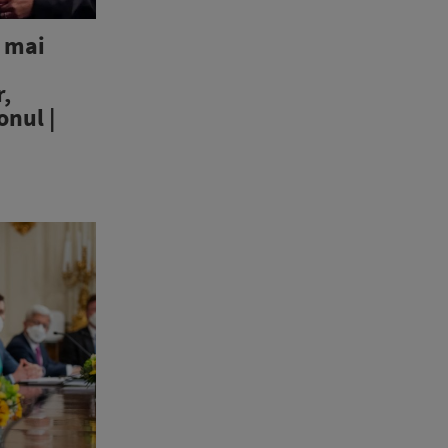
 mai
r,
nul |