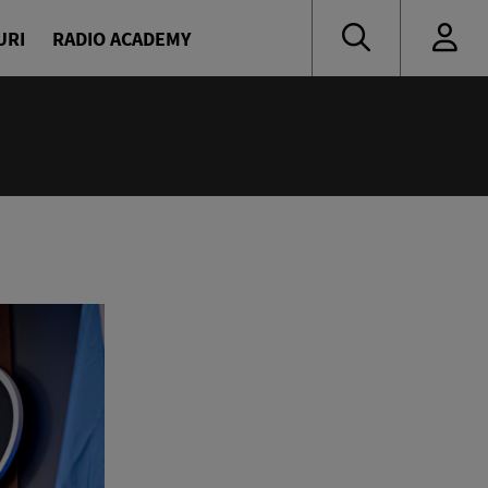
URI
RADIO ACADEMY
00
oritate
naru și Diana Enache