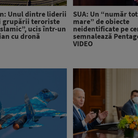
: Unul dintre liderii
SUA: Un “număr tot
i grupării teroriste
mare” de obiecte
Islamic”, ucis într-un
neidentificate pe ce
ian cu dronă
semnalează Pentago
VIDEO