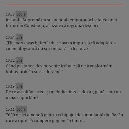
18:53
Social
Instanța Supremă i-a suspendat temporar activitatea unei
firme din Constanța, acuzate că îngropa deșeuri
16:24
Life
„The book was better”: de ce avem impresia că adaptarea
cinematografică nu se compară cu lectura?
16:22
Life
Când pasiunea devine venit: trebuie să ne transformăm
hobby-urile în surse de venit?
16:19
Life
De ce ascultăm aceeași melodie de zeci de ori, până când nu
o mai suportăm?
15:11
Social
7000 de lei amendă pentru echipajul de ambulanță din Bacău
care a oprit să cumpere pepeni, în timp…