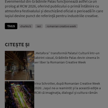
Evenimentul din Grădinile Palas funcționează astfel ca un
prolog al RCW 2026, oferind publicului o primă întâlnire cu
atmosfera festivalului și deschizând oficial o perioadă în care
Iașiul devine punct de referință pentru industriile creative.
TAGS
charles b
iasi
romanian creative week
CITEȘTE ȘI
„Metafora” transformă Palatul Culturii într-un
labirint vizual, Grădinile Palas devin cinema în
aer liber la Romanian Creative Week
Irina Schrotter, după Romanian Creative Week
2026: „Iașul ne-a reamintit și la această ediție a
RCW că imaginația, dialogul și cultura rămân
forme ese...