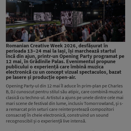
Romanian Creative Week 2026, desfășurat în
perioada 13–24 mai la Iași, își marchează startul
încă din ajun, printr-un Opening Party programat pe
12 mai, în Grădinile Palas. Evenimentul propune
publicului o experiență care îmbină muzica
electronică cu un concept vizual spectaculos, bazat
pe lasere și producție open-air.
Opening Party-ul din 12 mai îl aduce în prim-plan pe Charles
B, DJ cunoscut pentru stilul său atipic, care combină muzica
clasică cu techno-ul. Artistul a ajuns pe unele dintre cele mai
mari scene de festival din lume, inclusiv Tomorrowland, și s-
a remarcat prin seturi care reinterpretează compozitori
consacrați în cheie electronică, construind un sound
recognoscibil și o experiență live intensă.