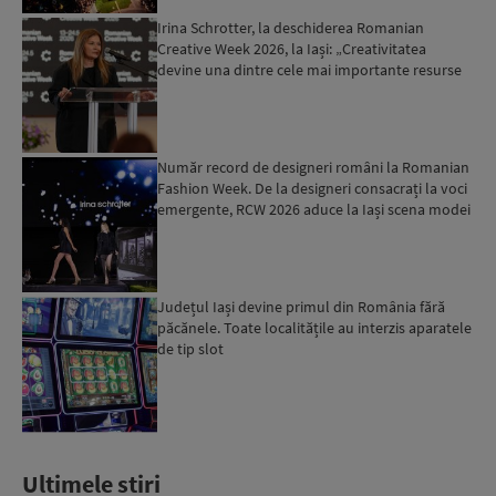
Irina Schrotter, la deschiderea Romanian
Creative Week 2026, la Iași: „Creativitatea
devine una dintre cele mai importante resurse
ale societății cont...
Număr record de designeri români la Romanian
Fashion Week. De la designeri consacrați la voci
emergente, RCW 2026 aduce la Iași scena modei
contempora...
Județul Iași devine primul din România fără
păcănele. Toate localitățile au interzis aparatele
de tip slot
Ultimele stiri