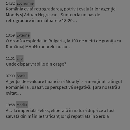
14:32
Economie
România evită retrogradarea, potrivit evaluărilor agenției
Moody’s| Adrian Negrescu: ,,Suntem la un pas de
retrogradare în următoarele 18-20…
13:59
Externe
O dronă a explodat în Bulgaria, la 100 de metri de granița cu
România| MApN: radarele nu au…
11:01
Life
Unde dispar vrăbiile din orașe?
07:09
Social
Agenția de evaluare financiară Moody`s a menținut ratingul
României la „Baa3”, cu perspectivă negativă. Țara noastră a
evitat…
19:58
Mediu
Acvila imperială Feliks, eliberată în natură după ce a fost
salvată din mâinile traficanților și repatriată în Serbia