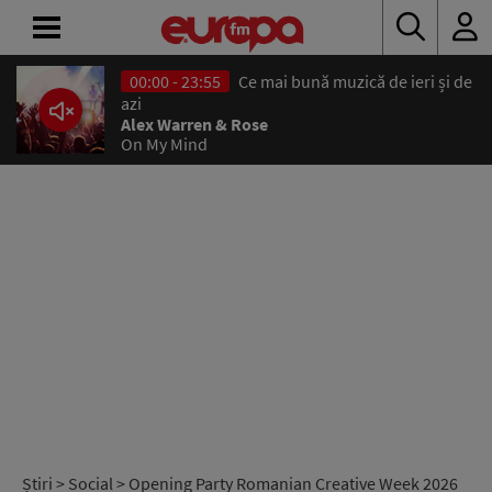
00:00 - 23:55
Ce mai bună muzică de ieri și de
ACASĂ
azi
Alex Warren & Rose
On My Mind
ȘTIRI
RADIO
CONCURSURI
PODCAST
ASCULTĂ
LIVE
Știri
>
Social
> Opening Party Romanian Creative Week 2026