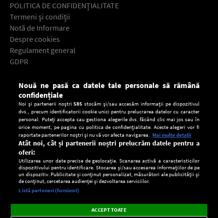
POLITICA DE CONFIDENŢIALITATE
Termeni şi condiţii
Notă de Informare
Despre cookies
Regulament general
GDPR
Contact
Nouă ne pasă ca datele tale personale să rămână
Descarcă gratuit aplicaţia Europa FM pentru smartphone:
confidențiale
Noi și partenerii noștri
585
stocăm și/sau accesăm informații pe dispozitivul
dvs., precum identificatorii cookie unici pentru prelucrarea datelor cu caracter
personal. Puteți accepta sau gestiona alegerile dvs. făcând clic mai jos sau în
orice moment, pe pagina cu politica de confidențialitate. Aceste alegeri vor fi
raportate partenerilor noștri și nu vă vor afecta navigarea.
Mai multe detalii
Atât noi, cât și partenerii noștri prelucrăm datele pentru a
oferi:
Utilizarea unor date precise de geolocație. Scanarea activă a caracteristicilor
dispozitivului pentru identificare. Stocarea și/sau accesarea informațiilor de pe
un dispozitiv. Publicitate și conținut personalizat, măsurători ale publicității și
de conținut, cercetarea audienței și dezvoltarea serviciilor.
Setări:
Listă parteneri (furnizori)
Ascultă Europa FM în aplicație
Dark
×
Instalează
Radio live, podcasturi, știri și alerte
ACCEPT TOATE
Mode
importante.