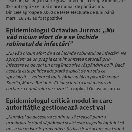
1.667 de pacienți în stare gravă internați la terapie intensivă –
39 sunt copii – cel mai mare număr de până acum.
Din cele aproape 80.000 de teste efectuate de luni până
marți, 16.743 au fost pozitive.
Epidemiologul Octavian Jurma:
„Nu
văd niciun efort de a se închide
robinetul de infectări”
„Nu văd niciun efort de a se închide robinetul de infectări. Ne
apropiem de un prag la care imunitatea naturală prin
infectare va deveni un prag împotriva răspândirii bolii. Dacă
aceasta este politica adoptată explicit de nu știu ce
specialiști… Vedem că toate țările au făcut pasul în spate:
Suedia, Marea Berianie. Chiar și India a luat măsuri de
curbare a numărului de cazuri”
, a explicat Octavian Jurma.
Epidemiologul critică modul în care
autoritățile gestionează acest val
„Numărul de decese va continua să crească pentru
următoarele două săptămâni și aici este tragedia faptului că
nu se iau măsurile preventive. Și dacă le iei acum, încă două