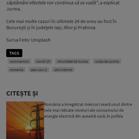
săptămâni efectele vor continua să se vadă”
, a explicat
Jurma.
Cele mai multe cazuri în ultimele 24 de oreu au fost în
București și în județele Iași, Ilfov și Prahova.
Sursa Foto: Unsplash
TAGS
coronavirus
covid-19
imunitate de turma
octavian jurma
romania
sars-cov-2
stiri interne
CITEȘTE ȘI
România a înregistrat miercuri seară unul dintre
cele mai ridicate niveluri ale consumului de
energie electrică din această vară, în pofida
apelului l...