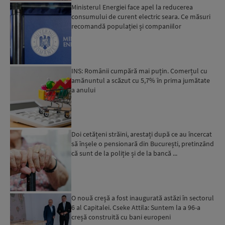
Ministerul Energiei face apel la reducerea
consumului de curent electric seara. Ce măsuri
recomandă populației și companiilor
INS: Românii cumpără mai puțin. Comerțul cu
amănuntul a scăzut cu 5,7% în prima jumătate
a anului
Doi cetățeni străini, arestați după ce au încercat
să înșele o pensionară din București, pretinzând
că sunt de la poliție și de la bancă ...
O nouă creșă a fost inaugurată astăzi în sectorul
6 al Capitalei. Cseke Attila: Suntem la a 96-a
creșă construită cu bani europeni