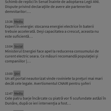
Schimb de replici în Senat înainte de adoptarea Legii ANI.
Dispute privind declarațiile de avere ale partenerilor
demnitarilor:…
13:36
Mediu
Expert în energie: stocarea energiei electrice în baterii
trebuie accelerată. Deși capacitatea a crescut, aceasta nu
este suficientă…
13:04
Social
Ministerul Energiei face apel la reducerea consumului de
curent electric seara. Ce măsuri recomandă populației și
companiilor |…
13:00
Știri
Un alt portal neautorizat vinde roviniete la prețuri mai mari
decât cele legale. Avertismentul CNAIR pentru șoferi
12:47
Mediu
Cele patru barje încărcate cu piatră vor fi scufundate astăzi în
Dunăre, după ce ieri intervenția a fost…