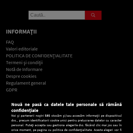
INFORMAŢII
FAQ
Valori editoriale
POLITICA DE CONFIDENŢIALITATE
Termeni şi condiţii
Notă de Informare
Despre cookies
Regulament general
GDPR
Contact
Nouă ne pasă ca datele tale personale să rămână
Descarcă gratuit aplicaţia Europa FM pentru smartphone:
confidențiale
Noi și partenerii noștri
585
stocăm și/sau accesăm informații pe dispozitivul
dvs., precum identificatorii cookie unici pentru prelucrarea datelor cu caracter
personal. Puteți accepta sau gestiona alegerile dvs. făcând clic mai jos sau în
orice moment, pe pagina cu politica de confidențialitate. Aceste alegeri vor fi