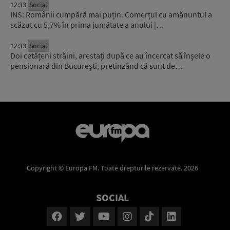
12:33
Social
INS: Românii cumpără mai puțin. Comerțul cu amănuntul a
scăzut cu 5,7% în prima jumătate a anului |…
12:33
Social
Doi cetățeni străini, arestați după ce au încercat să înșele o
pensionară din București, pretinzând că sunt de…
Copyright © Europa FM. Toate drepturile rezervate. 2026
SOCIAL