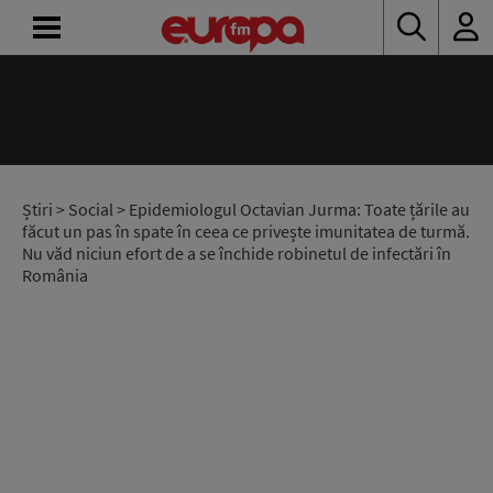
ACASĂ
ȘTIRI
RADIO
Știri
>
Social
> Epidemiologul Octavian Jurma: Toate țările au
făcut un pas în spate în ceea ce privește imunitatea de turmă.
Nu văd niciun efort de a se închide robinetul de infectări în
CONCURSURI
România
PODCAST
ASCULTĂ
LIVE