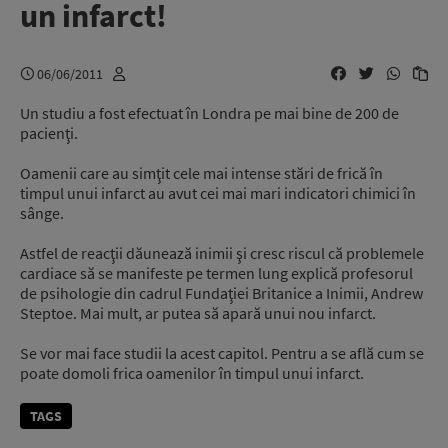
un infarct!
06/06/2011
Un studiu a fost efectuat în Londra pe mai bine de 200 de
pacienţi.
Oamenii care au simţit cele mai intense stări de frică în
timpul unui infarct au avut cei mai mari indicatori chimici în
sânge.
Astfel de reacţii dăunează inimii şi cresc riscul că problemele
cardiace să se manifeste pe termen lung explică profesorul
de psihologie din cadrul Fundaţiei Britanice a Inimii, Andrew
Steptoe. Mai mult, ar putea să apară unui nou infarct.
Se vor mai face studii la acest capitol. Pentru a se află cum se
poate domoli frica oamenilor în timpul unui infarct.
TAGS