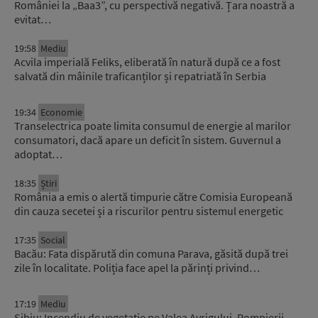
României la „Baa3”, cu perspectivă negativă. Țara noastră a
evitat…
19:58
Mediu
Acvila imperială Feliks, eliberată în natură după ce a fost
salvată din mâinile traficanților și repatriată în Serbia
19:34
Economie
Transelectrica poate limita consumul de energie al marilor
consumatori, dacă apare un deficit în sistem. Guvernul a
adoptat…
18:35
Știri
România a emis o alertă timpurie către Comisia Europeană
din cauza secetei și a riscurilor pentru sistemul energetic
17:35
Social
Bacău: Fata dispărută din comuna Parava, găsită după trei
zile în localitate. Poliția face apel la părinți privind…
17:19
Mediu
Sibiu: Incendiu de vegetație pe Valea Avrigului. Pompierii