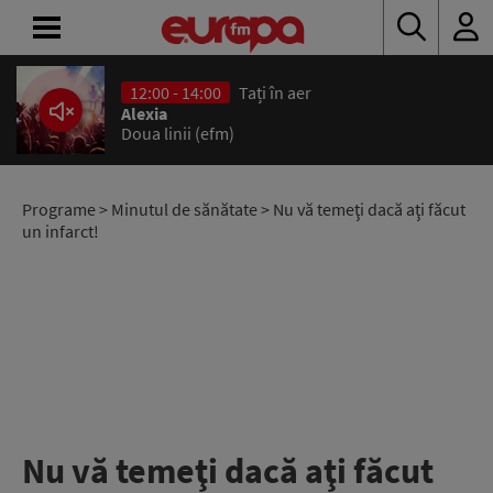
12:00 - 14:00
Tați în aer
ACASĂ
Alexia
Doua linii (efm)
ȘTIRI
RADIO
Programe
>
Minutul de sănătate
> Nu vă temeţi dacă aţi făcut
un infarct!
CONCURSURI
PODCAST
ASCULTĂ
LIVE
Nu vă temeţi dacă aţi făcut