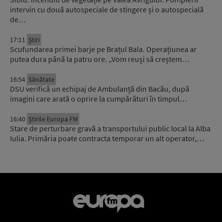
intervin cu două autospeciale de stingere și o autospecială
de…
17:11
Știri
Scufundarea primei barje pe Brațul Bala. Operațiunea ar
putea dura până la patru ore. „Vom reuși să creștem…
16:54
Sănătate
DSU verifică un echipaj de Ambulanță din Bacău, după
imagini care arată o oprire la cumpărături în timpul…
16:40
Știrile Europa FM
Stare de perturbare gravă a transportului public local la Alba
Iulia. Primăria poate contracta temporar un alt operator,…