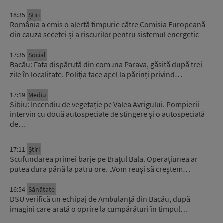
18:35
Știri
România a emis o alertă timpurie către Comisia Europeană
din cauza secetei și a riscurilor pentru sistemul energetic
17:35
Social
Bacău: Fata dispărută din comuna Parava, găsită după trei
zile în localitate. Poliția face apel la părinți privind…
17:19
Mediu
Sibiu: Incendiu de vegetație pe Valea Avrigului. Pompierii
intervin cu două autospeciale de stingere și o autospecială
de…
17:11
Știri
Scufundarea primei barje pe Brațul Bala. Operațiunea ar
putea dura până la patru ore. „Vom reuși să creștem…
16:54
Sănătate
DSU verifică un echipaj de Ambulanță din Bacău, după
imagini care arată o oprire la cumpărături în timpul…