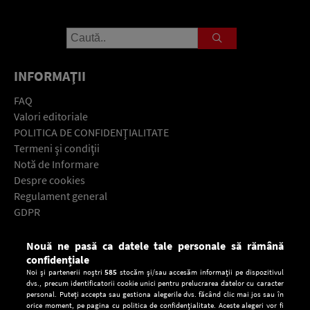
INFORMAŢII
FAQ
Valori editoriale
POLITICA DE CONFIDENŢIALITATE
Termeni şi condiţii
Notă de Informare
Despre cookies
Regulament general
GDPR
Contact
Nouă ne pasă ca datele tale personale să rămână
Descarcă gratuit aplicaţia Europa FM pentru smartphone:
confidențiale
Noi și partenerii noștri
585
stocăm și/sau accesăm informații pe dispozitivul
dvs., precum identificatorii cookie unici pentru prelucrarea datelor cu caracter
personal. Puteți accepta sau gestiona alegerile dvs. făcând clic mai jos sau în
orice moment, pe pagina cu politica de confidențialitate. Aceste alegeri vor fi