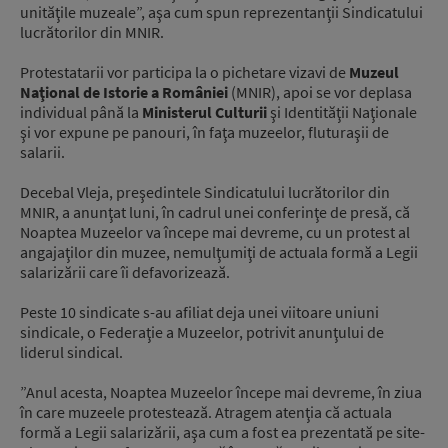
unităţile muzeale”, aşa cum spun reprezentanţii Sindicatului
lucrătorilor din MNIR.
Protestatarii vor participa la o pichetare vizavi de
Muzeul
Naţional de Istorie a României
(MNIR), apoi se vor deplasa
individual până la
Ministerul Culturii
şi Identităţii Naţionale
şi vor expune pe panouri, în faţa muzeelor, fluturaşii de
salarii.
Decebal Vleja, preşedintele Sindicatului lucrătorilor din
MNIR, a anunţat luni, în cadrul unei conferinţe de presă, că
Noaptea Muzeelor va începe mai devreme, cu un protest al
angajaţilor din muzee, nemulţumiţi de actuala formă a Legii
salarizării care îi defavorizează.
Peste 10 sindicate s-au afiliat deja unei viitoare uniuni
sindicale, o Federaţie a Muzeelor, potrivit anunţului de
liderul sindical.
”Anul acesta, Noaptea Muzeelor începe mai devreme, în ziua
în care muzeele protestează. Atragem atenţia că actuala
formă a Legii salarizării, aşa cum a fost ea prezentată pe site-