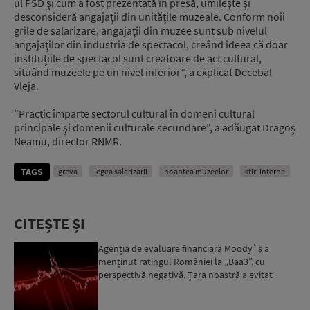
ul PSD şi cum a fost prezentată în presă, umileşte şi
desconsideră angajaţii din unităţile muzeale. Conform noii
grile de salarizare, angajaţii din muzee sunt sub nivelul
angajaţilor din industria de spectacol, creând ideea că doar
instituţiile de spectacol sunt creatoare de act cultural,
situând muzeele pe un nivel inferior”, a explicat Decebal
Vleja.
”Practic împarte sectorul cultural în domeni cultural
principale şi domenii culturale secundare”, a adăugat Dragoş
Neamu, director RNMR.
TAGS
greva
legea salarizarii
noaptea muzeelor
stiri interne
CITEȘTE ȘI
Agenția de evaluare financiară Moody`s a
menținut ratingul României la „Baa3”, cu
perspectivă negativă. Țara noastră a evitat
momentan retrogradarea...