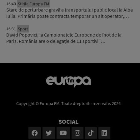
16:40
Știrile Europa FM
Stare de perturbare gravă a transportului public local la Alba
Iulia. Primăria poate contracta temporar un alt operator,…
16:31
Sport
David Popovici, la Campionatele Europene de înot de la
Paris. România are o delegație de 11 sportivi |…
Copyright © Europa FM. Toate drepturile rezervate. 2026
SOCIAL