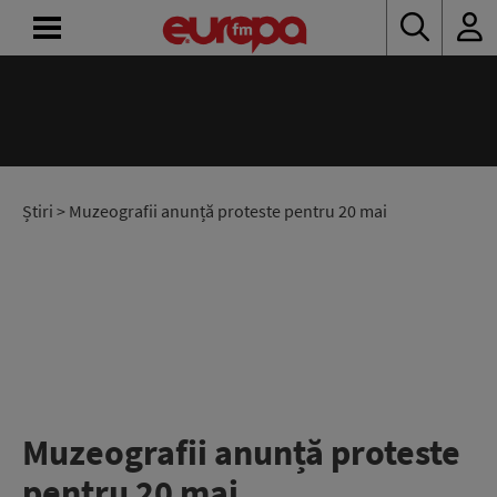
ACASĂ
ȘTIRI
RADIO
Știri
> Muzeografii anunță proteste pentru 20 mai
CONCURSURI
PODCAST
ASCULTĂ
LIVE
Muzeografii anunță proteste
pentru 20 mai