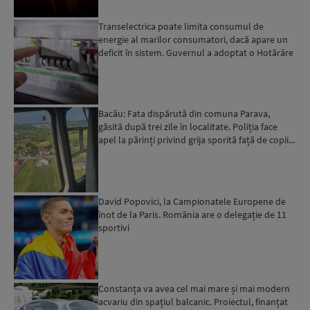
Transelectrica poate limita consumul de
energie al marilor consumatori, dacă apare un
deficit în sistem. Guvernul a adoptat o Hotărâre
în acest sens...
Bacău: Fata dispărută din comuna Parava,
găsită după trei zile în localitate. Poliția face
apel la părinți privind grija sporită față de copii...
David Popovici, la Campionatele Europene de
înot de la Paris. România are o delegație de 11
sportivi
Constanța va avea cel mai mare și mai modern
acvariu din spațiul balcanic. Proiectul, finanțat