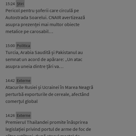
15:24
Știri
Pericol pentru șoferii care circulă pe
Autostrada Soarelui. CNAIR avertizează
asupra prezenței mai multor obiecte
metalice pe carosabil…
15:00
Politica
Turcia, Arabia Saudită și Pakistanul au
semnat un acord de apărare: „Un atac
asupra uneia dintre țări va…
14:42
Externe
Atacurile Rusiei și Ucrainei în Marea Neagră
perturbă exporturile de cereale, afectând
comerțul global
14:26
Externe
Premierul Thailandei promite înăsprirea
legislației privind portul de arme de foc de