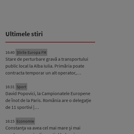
Ultimele stiri
16:40
Știrile Europa FM
Stare de perturbare gravă a transportului
public local la Alba Iulia. Primăria poate
contracta temporar un alt operator,…
16:31
Sport
David Popovici, la Campionatele Europene
de înot de la Paris. România are o delegație
de 11 sportivi |…
16:15
Economie
Constanța va avea cel mai mare și mai