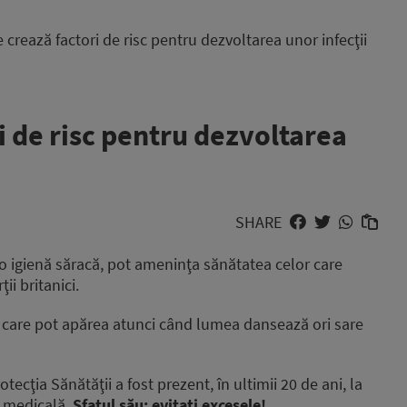
 crează factori de risc pentru dezvoltarea unor infecţii
i de risc pentru dezvoltarea
SHARE
 o igienă săracă, pot ameninţa sănătatea celor care
ii britanici.
le care pot apărea atunci când lumea dansează ori sare
ecţia Sănătăţii a fost prezent, în ultimii 20 de ani, la
ă medicală.
Sfatul său: evitaţi excesele!