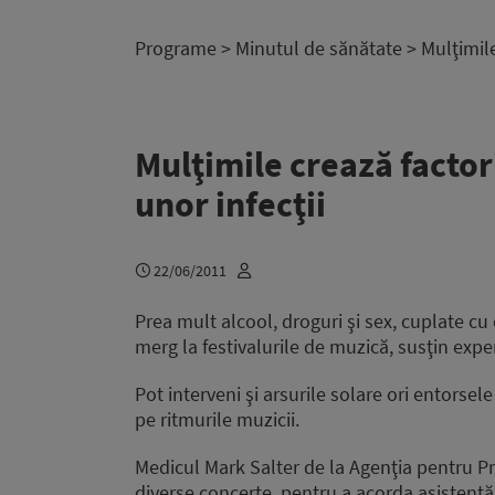
Programe
>
Minutul de sănătate
> Mulţimile
Mulţimile crează factor
unor infecţii
22/06/2011
Prea mult alcool, droguri şi sex, cuplate cu
merg la festivalurile de muzică, susţin experţ
Pot interveni şi arsurile solare ori entorse
pe ritmurile muzicii.
Medicul Mark Salter de la Agenţia pentru Prot
diverse concerte, pentru a acorda asistenţ