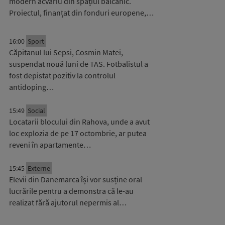
modern acvariu din spațiul balcanic.
Proiectul, finanțat din fonduri europene,…
16:00
Sport
Căpitanul lui Sepsi, Cosmin Matei,
suspendat nouă luni de TAS. Fotbalistul a
fost depistat pozitiv la controlul
antidoping…
15:49
Social
Locatarii blocului din Rahova, unde a avut
loc explozia de pe 17 octombrie, ar putea
reveni în apartamente…
15:45
Externe
Elevii din Danemarca își vor susține oral
lucrările pentru a demonstra că le-au
realizat fără ajutorul nepermis al…