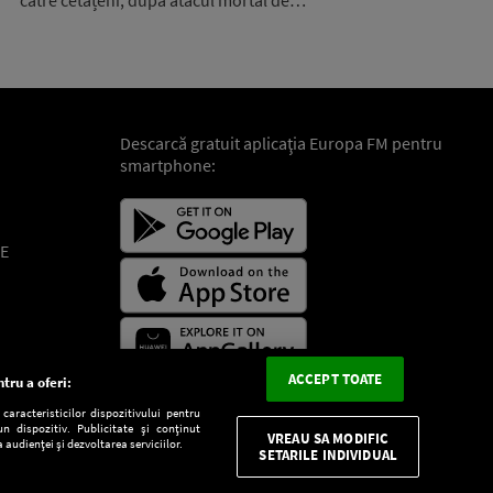
către cetățeni, după atacul mortal de…
Descarcă gratuit aplicaţia Europa FM pentru
smartphone:
E
ACCEPT TOATE
tru a oferi:
aracteristicilor dispozitivului pentru
n dispozitiv. Publicitate și conținut
VREAU SA MODIFIC
 audienței și dezvoltarea serviciilor.
SETARILE INDIVIDUAL
CONFIDENŢIALITATE