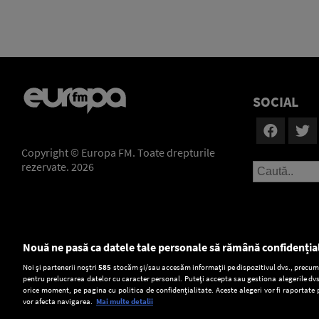
SOCIAL
Copyright © Europa FM. Toate drepturile
rezervate. 2026
Nouă ne pasă ca datele tale personale să rămână confidenția
Setări:
Noi și partenerii noștri
585
stocăm și/sau accesăm informații pe dispozitivul dvs., precum i
pentru prelucrarea datelor cu caracter personal. Puteți accepta sau gestiona alegerile dvs
Dark Mode
orice moment, pe pagina cu politica de confidențialitate. Aceste alegeri vor fi raportate 
vor afecta navigarea.
Mai multe detalii