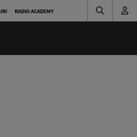
URI
RADIO ACADEMY
:00
oritate
naru și Diana Enache