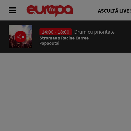
ASCULTĂ LIVE!
14:00 - 18:00
Drum cu prioritate
ACASĂ
Stromae x Racine Carree
Papaoutai
ȘTIRI
RADIO
CONCURSURI
PODCAST
ASCULTĂ LIVE