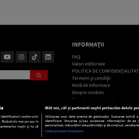
INFORMAŢII
FAQ
Valori editoriale
POLITICA DE CONFIDENŢIALITAT
Termeni şi condiţii
Notă de Informare
Despre cookies
Regulament general
GDPR
le
Atât noi, cât și partenerii noștri prelucrăm datele pen
Contact
dentificatorii cookie unici
Utilizarea unor date precise de geolocație. Scanarea activă a c
identificare. Stocarea și/sau accesarea informațiilor de pe u
. făcând clic mai jos sau în
personalizat, măsurători ale publicității și de conținut, cercetarea
partenerilor noștri și nu vă
Listă parteneri (furnizori)