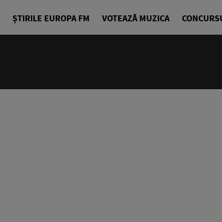
ȘTIRILE EUROPA FM
VOTEAZĂ MUZICA
CONCURS
14:00 - 18
Drum cu pri
Denis Ciuli