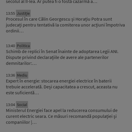
secolul al II-lea. Ar putea fi o fostă cazarmă a…
13:55
Justiție
Procesul în care Călin Georgescu și Horațiu Potra sunt
judecați pentru tentativă la comiterea unor acțiuni împotriva
ordinii…
13:40
Politica
Schimb de replici în Senat înainte de adoptarea Legii ANI.
Dispute privind declarațiile de avere ale partenerilor
demnitarilor:…
13:36
Mediu
Expert în energie: stocarea energiei electrice în baterii
trebuie accelerată. Deși capacitatea a crescut, aceasta nu
este suficientă…
13:04
Social
Ministerul Energiei face apel la reducerea consumului de
curent electric seara. Ce măsuri recomandă populației și
companiilor |…