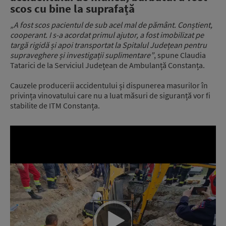
scos cu bine la suprafață
„A fost scos pacientul de sub acel mal de pământ. Conștient,
cooperant. I s-a acordat primul ajutor, a fost imobilizat pe
targă rigidă și apoi transportat la Spitalul Județean pentru
supraveghere și investigații suplimentare”
, spune Claudia
Tatarici de la Serviciul Județean de Ambulanță Constanța.
Cauzele producerii accidentului și dispunerea masurilor în
privința vinovatului care nu a luat măsuri de siguranță vor fi
stabilite de ITM Constanța.
Video
Player