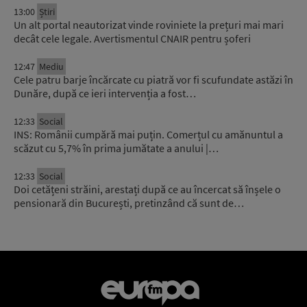
13:00
Știri
Un alt portal neautorizat vinde roviniete la prețuri mai mari
decât cele legale. Avertismentul CNAIR pentru șoferi
12:47
Mediu
Cele patru barje încărcate cu piatră vor fi scufundate astăzi în
Dunăre, după ce ieri intervenția a fost…
12:33
Social
INS: Românii cumpără mai puțin. Comerțul cu amănuntul a
scăzut cu 5,7% în prima jumătate a anului |…
12:33
Social
Doi cetățeni străini, arestați după ce au încercat să înșele o
pensionară din București, pretinzând că sunt de…