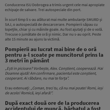
Conducerea ISU Dobrogea a trimis urgent cele mai apropiate
echipaje de salvare. Trei autospeciale din port.
În scurt timp li s-au alăturat mai multe ambulanțe SMURD și
SAJ, o autospecială de descarcerare. Pompierii săpau cu
lopețile, chiar și cu mâinile goale. Au fost ajutați și de o volă.
Trecuse o jumătate de oră și nimic. Dar nu s-au oprit. Peste
alte 15 minute au ajuns la victimă.
Pompierii au lucrat mai bine de o oră
pentru a-l scoate pe muncitorul prins la
3 metri în pământ
„Ești in picioare? Vorbește, Alex. Conștient, cooperează. Hai
Doamne ajută! Am confirmare, pacientul este conștient,
cooperant. Ai răbdare, nu mai te forța”.
Erau extenuați:
„Coman, treci tu, că nu mai poate! Romi, ieși
de acolo! Romică, ieși afară!”.
După exact două ore de la producerea
accidentului de muncă, bărbatul a fost