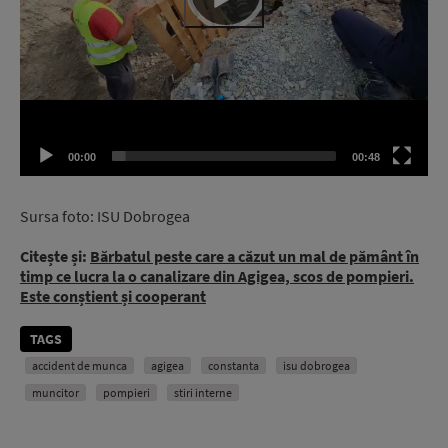
00:00
00:48
Sursa foto: ISU Dobrogea
Citește și:
Bărbatul peste care a căzut un mal de pământ în
timp ce lucra la o canalizare din Agigea, scos de pompieri.
Este conștient și cooperant
TAGS
accident de munca
agigea
constanta
isu dobrogea
muncitor
pompieri
stiri interne