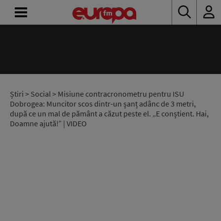
ACASĂ
ȘTIRI
RADIO
Știri
>
Social
> Misiune contracronometru pentru ISU
Dobrogea: Muncitor scos dintr-un șanț adânc de 3 metri,
după ce un mal de pământ a căzut peste el. „E conștient. Hai,
CONCURSURI
Doamne ajută!” | VIDEO
PODCAST
ASCULTĂ
LIVE