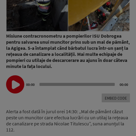
Misiune contracronometru a pompierilor ISU Dobrogea
pentru salvarea unui muncitor prins sub un mal de pământ,
la Agigea. S-a întamplat când bărbatul lucra într-un șanț la
rețeaua de canalizare a localității. Mai multe echipaje de
pompieri cu utilaje de descarcerare au ajuns în doar câteva
minute la fața locului.
Audio
00:00
00:00
Player
EMBED CODE
Alerta a fost dată în jurul orei 14:30: „Mal de pământ căzut
peste un muncitor care efectua lucrări cu un utilaj la rețeaua
de canalizare pe strada Nicolae Titulescu”, suna anunțul la
112.