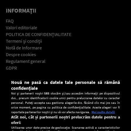
INFORMAŢII
FAQ
Valori editoriale
POLITICA DE CONFIDENŢIALITATE
Termeni şi condiţii
Notă de Informare
Despre cookies
Regulament general
GDPR
Contact
Nouă ne pasă ca datele tale personale să rămână
Descarcă gratuit aplicaţia Europa FM pentru smartphone:
confidențiale
Noi și partenerii noștri
585
stocăm și/sau accesăm informații pe dispozitivul
dvs., precum identificatorii cookie unici pentru prelucrarea datelor cu caracter
personal. Puteți accepta sau gestiona alegerile dvs. făcând clic mai jos sau în
orice moment, pe pagina cu politica de confidențialitate. Aceste alegeri vor fi
raportate partenerilor noștri și nu vă vor afecta navigarea.
Mai multe detalii
Atât noi, cât și partenerii noștri prelucrăm datele pentru a
oferi:
Utilizarea unor date precise de geolocație. Scanarea activă a caracteristicilor