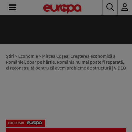
ACASĂ
ȘTIRI
RADIO
Știri
>
Economie
> Mircea Coșea: Creșterea economică a
României, doar pe hârtie. România nu mai poate fi reparată,
ci reconstruită pentru că avem probleme de structură | VIDEO
CONCURSURI
PODCAST
ASCULTĂ
LIVE