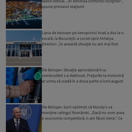
sezon estival. „Ar diminua confortul turiștilor”,
spune primarul stațiunii
Lipsa de kerosen pe Aeroportul Arad a dus la o
escală, la București, a cursei spre Antalya.
Director: „În această situație nu am mai fost
deloc”...
Ilie Bolojan: Situaţia aprovizionării cu
combustibil s-a deblocat. Prețurile la motorină
ar urma să scadă în a doua parte a lunii august
Ilie Bolojan: Sunt optimist că Moody’s va
menține ratingul României. „Dacă nu vom avea
o economie competitivă, n-am făcut nimic”. Ce
spune despre viit...