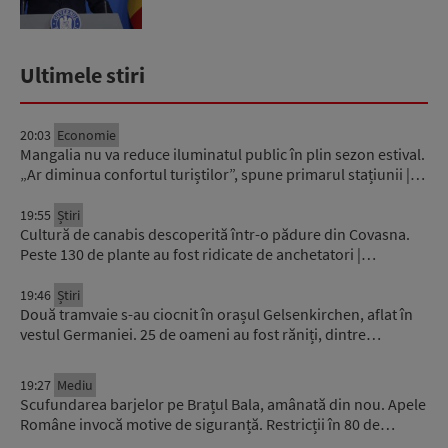
Ultimele stiri
20:03
Economie
Mangalia nu va reduce iluminatul public în plin sezon estival.
„Ar diminua confortul turiștilor”, spune primarul stațiunii |…
19:55
Știri
Cultură de canabis descoperită într-o pădure din Covasna.
Peste 130 de plante au fost ridicate de anchetatori |…
19:46
Știri
Două tramvaie s-au ciocnit în orașul Gelsenkirchen, aflat în
vestul Germaniei. 25 de oameni au fost răniți, dintre…
19:27
Mediu
Scufundarea barjelor pe Brațul Bala, amânată din nou. Apele
Române invocă motive de siguranță. Restricții în 80 de…