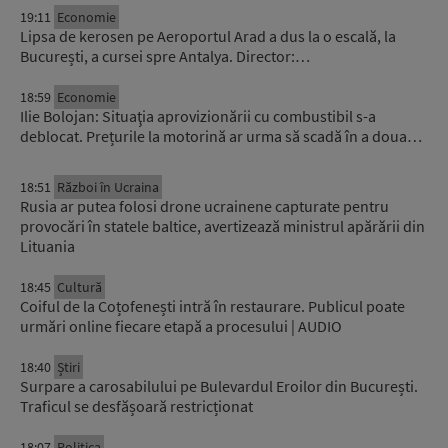
19:11
Economie
Lipsa de kerosen pe Aeroportul Arad a dus la o escală, la
București, a cursei spre Antalya. Director:…
18:59
Economie
Ilie Bolojan: Situaţia aprovizionării cu combustibil s-a
deblocat. Prețurile la motorină ar urma să scadă în a doua…
18:51
Război în Ucraina
Rusia ar putea folosi drone ucrainene capturate pentru
provocări în statele baltice, avertizează ministrul apărării din
Lituania
18:45
Cultură
Coiful de la Coțofenești intră în restaurare. Publicul poate
urmări online fiecare etapă a procesului | AUDIO
18:40
Știri
Surpare a carosabilului pe Bulevardul Eroilor din București.
Traficul se desfășoară restricționat
18:07
Politica