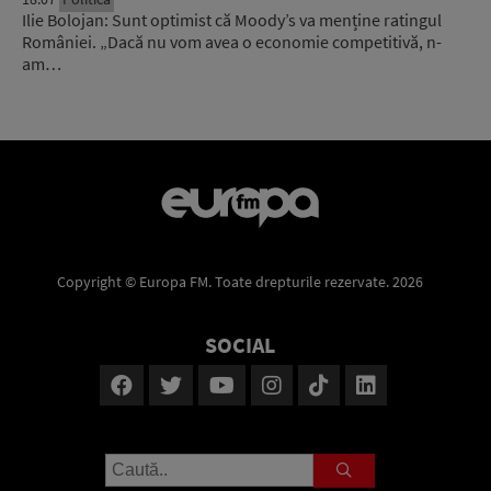
Ilie Bolojan: Sunt optimist că Moody’s va menține ratingul
României. „Dacă nu vom avea o economie competitivă, n-
am…
Copyright © Europa FM. Toate drepturile rezervate. 2026
SOCIAL