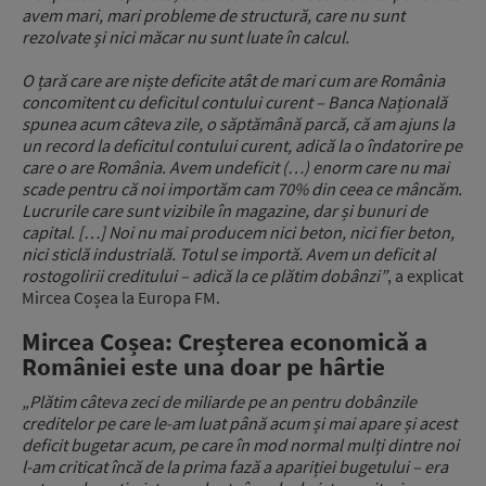
avem mari, mari probleme de structură, care nu sunt
rezolvate și nici măcar nu sunt luate în calcul.
O țară care are niște deficite atât de mari cum are România
concomitent cu deficitul contului curent – Banca Națională
spunea acum câteva zile, o săptămână parcă, că am ajuns la
un record la deficitul contului curent, adică la o îndatorire pe
care o are România. Avem undeficit (…) enorm care nu mai
scade pentru că noi importăm cam 70% din ceea ce mâncăm.
Lucrurile care sunt vizibile în magazine, dar și bunuri de
capital. […] Noi nu mai producem nici beton, nici fier beton,
nici sticlă industrială. Totul se importă. Avem un deficit al
rostogolirii creditului – adică la ce plătim dobânzi”
, a explicat
Mircea Coșea la Europa FM.
Mircea Coșea: Creșterea economică a
României este una doar pe hârtie
„Plătim câteva zeci de miliarde pe an pentru dobânzile
creditelor pe care le-am luat până acum și mai apare și acest
deficit bugetar acum, pe care în mod normal mulți dintre noi
l-am criticat încă de la prima fază a apariției bugetului – era