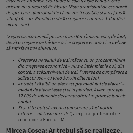
extrem de optimist, erau luate în calcul niște venituri care
oricum nu puteau să fie făcute. Niște promisiuni de economii
despre care știam dinainte că nu vor fi posibile și am ajuns în
situața în care România este în creștere economică, dar fără
niciun efect.
Creșterea economică pe care o are România nu este, de fapt,
decât o creștere pe hârtie – orice creștere economică trebuie
să satisfacă trei obiective:
Creșterea nivelului de trai măcar cu un procent minim
din creșterea economică – nu s-a întâmplat la noi, din
contră, a scăzut nivelul de trai. Puterea de cumpărare a
scăzut brusc – cu vreo 30% în câteva luni.
Ar trebui să aibă un efect asupra mediului de afaceri –
mediul de afaceri este și el în pierderi. Avem aproape
12.000 de falimente declarate oficial în primele luni ale
anului.
Și ar fi trebuit să avem o temperare a îndatoririi
externe – nici asta nu este”
, a explicat profesorul de
economie la Europa FM.
Mircea Coșea: Ar trebui să se realizeze,