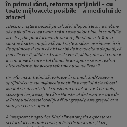
în primul rând, reforma sprijinirii – cu
toate mijloacele posibile – a mediului de
afaceri
„Deci, o creștere bazată pe calcule inflaționiste și nu trebuie
să ne lăudăm cu ea pentru că nu este deloc bine. În condițiile
acestea, din punctul meu de vedere, România este într-o
situație foarte
complicată. Aud niște analize care încearcă să
fie optimiste și spun că nici vorbă de incapacitate de plată, că
pensiile vor fi plătite, că salariile vor fi plătite, dar asta numai
în condițiile în care – tot domniile lor spun – se vor realiza
niște reforme, iar aceste reforme nu se realizează.
Ce reformă ar trebui să realizeze în primul rând? Aceea a
sprijinirii cu toate mijloacele posibile a mediului de afaceri.
Mediul de afaceri a fost considerat un fel de vacă de muls,
scuzați-mi expresia, de către Ministerul de Finanțe – care de
la începutul acestei coaliții a făcut greșeli peste greșeli, care
sunt greu de recuperat.
A interpretat bugetul ca fiind alimentat prin exploatarea
sectorului economiei reale, măriri de impozite și taxe,