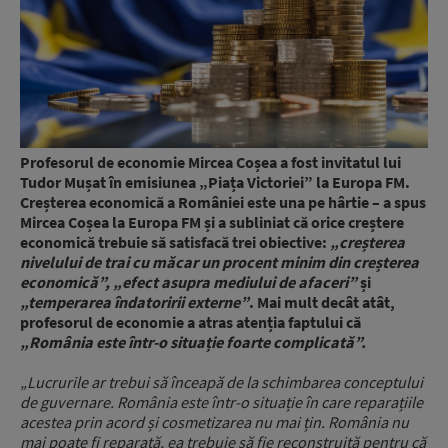
Profesorul de economie Mircea Coșea a fost invitatul lui
Tudor Mușat în emisiunea „Piața Victoriei” la Europa FM.
Creșterea economică a României este una pe hârtie – a spus
Mircea Coșea la Europa FM și a subliniat că orice creștere
economică trebuie să satisfacă trei obiective:
„creșterea
nivelului de trai cu măcar un procent minim din creșterea
economică”,
„efect asupra mediului de afaceri”
și
„temperarea îndatoririi externe”
. Mai mult decât atât,
profesorul de economie a atras atenția faptului că
„România este într-o situație foarte complicată”.
„Lucrurile ar trebui să înceapă de la schimbarea conceptului
de guvernare. România este într-o situație în care reparațiile
acestea prin acord și cosmetizarea nu mai țin. România nu
mai poate fi reparată, ea trebuie să fie reconstruită pentru că