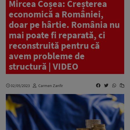
Mircea Coșea: Creșterea
economică a României,
doar pe hârtie. România nu
mai poate fi reparată, ci
reconstruită pentru că
avem probleme de
structură | VIDEO
02/05/2023
Carmen Zanfir