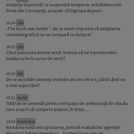
Instanța Supremă i-a suspendat temporar activitatea unei
firme din Constanța, acuzate că îngropa deșeuri
16:24
Life
„The book was better”: de ce avem impresia că adaptarea
cinematografică nu se compară cu lectura?
16:22
Life
Când pasiunea devine venit: trebuie să ne transformăm
hobby-urile în surse de venit?
16:19
Life
De ce ascultăm aceeași melodie de zeci de ori, până când nu
o mai suportăm?
15:11
Social
7000 de lei amendă pentru echipajul de ambulanță din Bacău
care a oprit să cumpere pepeni, în timp…
14:32
Economie
România evită retrogradarea, potrivit evaluărilor agenției
Moody’s| Adrian Negrescu: ,,Suntem la un pas de