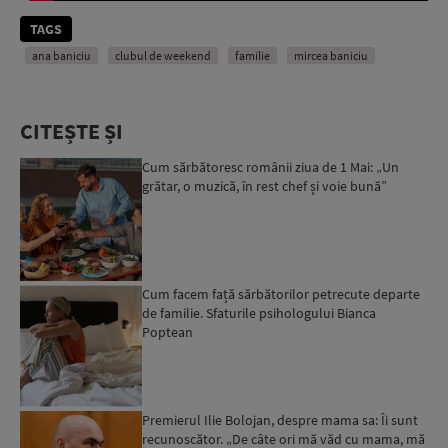
TAGS
ana baniciu
clubul de weekend
familie
mircea baniciu
CITEȘTE ȘI
Cum sărbătoresc românii ziua de 1 Mai: „Un
grătar, o muzică, în rest chef și voie bună”
Cum facem față sărbătorilor petrecute departe
de familie. Sfaturile psihologului Bianca
Poptean
Premierul Ilie Bolojan, despre mama sa: Îi sunt
recunoscător. „De câte ori mă văd cu mama, mă