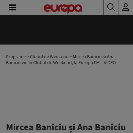
ACASĂ
ȘTIRI
RADIO
Programe
>
Clubul de Weekend
> Mircea Baniciu și Ana
Baniciu vin în Clubul de Weekend, la Europa FM – VIDEO
CONCURSURI
PODCAST
ASCULTĂ
LIVE
Mircea Baniciu și Ana Baniciu