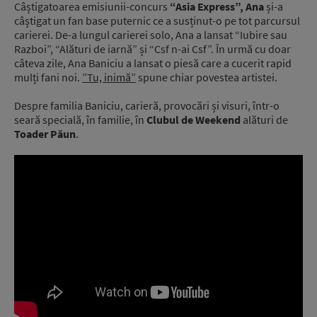
Câștigatoarea emisiunii-concurs
“Asia Express”, Ana
și-a
câștigat un fan base puternic ce a susținut-o pe tot parcursul
carierei. De-a lungul carierei solo, Ana a lansat “Iubire sau
Razboi”, “Alături de iarnă” și “Csf n-ai Csf”. În urmă cu doar
câteva zile, Ana Baniciu a lansat o piesă care a cucerit rapid
mulți fani noi.
”Tu, inimă”
spune chiar povestea artistei.
Despre familia Baniciu, carieră, provocări și visuri, într-o
seară specială, în familie, în
Clubul de Weekend
alături de
Toader Păun
.