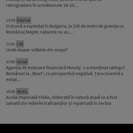
retrogradare în următoarele 18-20…
13:59
Externe
O dronă a explodat în Bulgaria, la 100 de metri de granița cu
România| MApN: radarele nu au…
11:01
Life
Unde dispar vrăbiile din orașe?
07:09
Social
Agenția de evaluare financiară Moody`s a menținut ratingul
României la „Baa3”, cu perspectivă negativă. Țara noastră a
evitat…
19:58
Mediu
Acvila imperială Feliks, eliberată în natură după ce a fost
salvată din mâinile traficanților și repatriată în Serbia