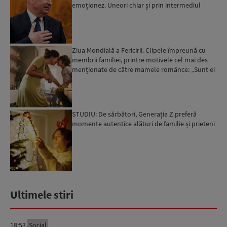
emoționez. Uneori chiar și prin intermediul
presei”. Ce ...
Ziua Mondială a Fericirii. Clipele împreună cu
membrii familiei, printre motivele cel mai des
menționate de către mamele românce: „Sunt ei
fericiți, p...
STUDIU: De sărbători, Generația Z preferă
momente autentice alături de familie și prieteni
Ultimele stiri
18:53
Social