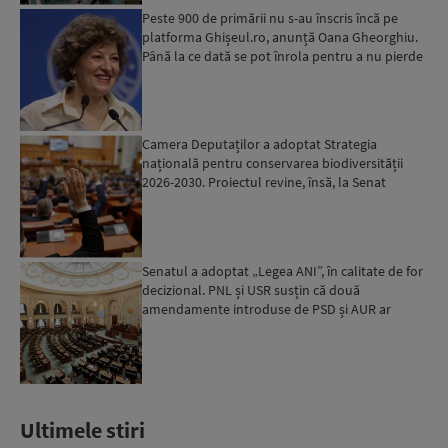
Peste 900 de primării nu s-au înscris încă pe
platforma Ghișeul.ro, anunță Oana Gheorghiu.
Până la ce dată se pot înrola pentru a nu pierde
fondurile ...
Camera Deputaților a adoptat Strategia
națională pentru conservarea biodiversității
2026-2030. Proiectul revine, însă, la Senat
pentru modificări...
Senatul a adoptat „Legea ANI”, în calitate de for
decizional. PNL și USR susțin că două
amendamente introduse de PSD și AUR ar
putea pune în pericol u...
Ultimele stiri