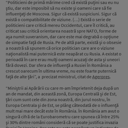
“Politicieni de primă mărime cred că există puţini sau eu nu
ştiu, dar este imposibil să nu existe şi oameni care să fie
influenţaţi de Moscova. Sigur că există suspiciuni. Sigur că
există o compatibilitate de viziune. (…) Există o serie de
politicieni care critică mereu Occidentul, care îl critică, au
criticat sau critică orientarea noastră spre NATO, forme de
aşa numit suveranism, dar care este mai degrabă o opţiune
de simpatie faţă de Rusia. Pe de altă parte, există şi o obsesie
a noastră să spunem că orice politician care are o viziune
naţionalistă mai puternică este neapărat cu Rusia. A existat o
perioadă în care erau mulţi oameni acuzaţi de asta şi uneori
fără dovezi. Dar sfera de influenţă a Rusiei în România a
crescut oarecum în ultima vreme, nu este foarte puternică
faţă de alte ţări”, a precizat ministrul, citat de
Agerpres
.
“Miniştrii ai Apărării cu care m-am împrietenit deja după un
an de mandat, din această zonă, Europa Centrală şi de Est,
ţări cum sunt cele din zona noastră, din jurul nostru, în
Europa Centrala şi de Est, se plâng câteodată de o influenţă
mult mai mare decât este în România. În România am avut o
singură cifră de la Eurobarometru care spunea că între 25%
şi 30% dintre români consideră că se poate justifica invazia