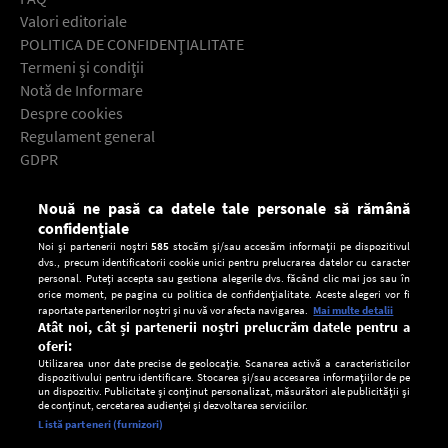
Valori editoriale
POLITICA DE CONFIDENŢIALITATE
Termeni şi condiţii
Notă de Informare
Despre cookies
Regulament general
GDPR
Contact
Nouă ne pasă ca datele tale personale să rămână
Descarcă gratuit aplicaţia Europa FM pentru smartphone:
confidențiale
Noi și partenerii noștri
585
stocăm și/sau accesăm informații pe dispozitivul
dvs., precum identificatorii cookie unici pentru prelucrarea datelor cu caracter
personal. Puteți accepta sau gestiona alegerile dvs. făcând clic mai jos sau în
orice moment, pe pagina cu politica de confidențialitate. Aceste alegeri vor fi
raportate partenerilor noștri și nu vă vor afecta navigarea.
Mai multe detalii
Atât noi, cât și partenerii noștri prelucrăm datele pentru a
oferi:
Utilizarea unor date precise de geolocație. Scanarea activă a caracteristicilor
dispozitivului pentru identificare. Stocarea și/sau accesarea informațiilor de pe
un dispozitiv. Publicitate și conținut personalizat, măsurători ale publicității și
de conținut, cercetarea audienței și dezvoltarea serviciilor.
Setări:
Listă parteneri (furnizori)
Ascultă Europa FM în aplicație