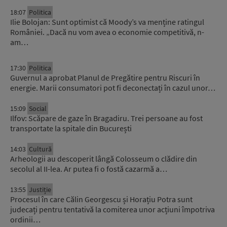
18:07
Politica
Ilie Bolojan: Sunt optimist că Moody’s va menține ratingul
României. „Dacă nu vom avea o economie competitivă, n-
am…
17:30
Politica
Guvernul a aprobat Planul de Pregătire pentru Riscuri în
energie. Marii consumatori pot fi deconectați în cazul unor…
15:09
Social
Ilfov: Scăpare de gaze în Bragadiru. Trei persoane au fost
transportate la spitale din București
14:03
Cultură
Arheologii au descoperit lângă Colosseum o clădire din
secolul al II-lea. Ar putea fi o fostă cazarmă a…
13:55
Justiție
Procesul în care Călin Georgescu și Horațiu Potra sunt
judecați pentru tentativă la comiterea unor acțiuni împotriva
ordinii…