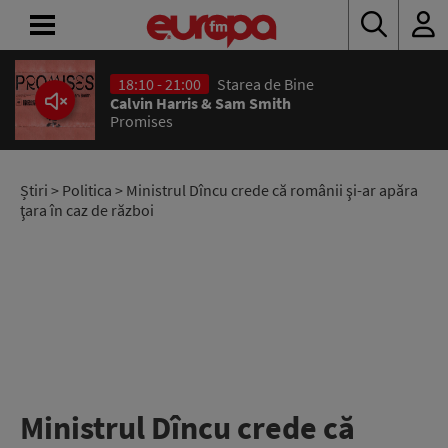
18:10 - 21:00
Starea de Bine
ACASĂ
Calvin Harris & Sam Smith
Promises
ȘTIRI
RADIO
Știri
>
Politica
> Ministrul Dîncu crede că românii şi-ar apăra
ţara în caz de război
CONCURSURI
PODCAST
ASCULTĂ
LIVE
Ministrul Dîncu crede că