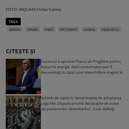
FOTO: INQUAM/Octav Ganea
TAGS
aparare
armata
mapn
stiri interne
ucraina
vasile dîncu
CITEȘTE ȘI
Guvernul a aprobat Planul de Pregătire pentru
Riscuri în energie. Marii consumatori pot fi
deconectați în cazul unor dezechilibre majore în
sistemul e...
Schimb de replici în Senat înainte de adoptarea
Legii ANI. Dispute privind declarațiile de avere
ale partenerilor demnitarilor: „Cum definiți
amantele...