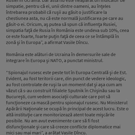
Rusiei în Ucraina. Dar asta nu este neapărat un indicator de
simpatie, pentru că ei, unii dintre oameni, au înţeles
întrebarea probabil că ruşii au găsit o justificare la
chestiunea asta, nu că este normală justificarea pe care au
găsit-o ei. Oricum, aş putea să spun că influenţa Rusiei,
simpatia faţă de Rusia în România este undeva sub 10%, ceea
ce este foarte, foarte puţin faţă de ceea ce se întâmplă în
zonă şi în Europa”, a afirmat Vasile Dîncu.
România este alături de Ucraina în demersurile sale de
integrare în Europa şi NATO, a punctat ministrul.
“Spionajul rusesc este peste tot în Europa Centrală şi de Est.
Evident, au fost teritorii care, din punct de vedere ideologic,
au fost controlate de ruşi la un moment dat şi aşa cum am
văzut că s-au construit filialele Sputnik în Chişinău sau la
Bucureşti, cum vedem asociaţii culturale care pot să
funcţioneze ca mască pentru spionajul rusesc. Nu Ministerul
Apărării Naţionale se ocupă în principal de acest lucru. Este o
altă instituţie care monitorizează atent toate mişcările
posibile. Nu am avut evenimente care să fi fost
disfuncţionale şi care să creeze conflicte diplomatice mai
mici sau mai mari”, a arătat Vasile Dîncu.