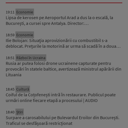
19:11
Economie
Lipsa de kerosen pe Aeroportul Arad a dus la o escală, la
București, a cursei spre Antalya. Director:…
18:59
Economie
Ilie Bolojan: Situaţia aprovizionării cu combustibil s-a
deblocat. Prețurile la motorină ar urma să scadă în a doua…
18:51
Război în Ucraina
Rusia ar putea folosi drone ucrainene capturate pentru
provocări în statele baltice, avertizează ministrul apărării din
Lituania
18:45
Cultură
Coiful de la Coțofenești intră în restaurare. Publicul poate
urmări online fiecare etapă a procesului | AUDIO
18:40
Știri
Surpare a carosabilului pe Bulevardul Eroilor din București.
Traficul se desfășoară restricționat