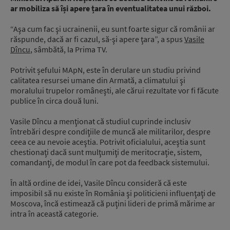
ar mobiliza să își apere țara în eventualitatea unui război.
“Aşa cum fac şi ucrainenii, eu sunt foarte sigur că românii ar
răspunde, dacă ar fi cazul, să-şi apere ţara”, a spus
Vasile
Dîncu
, sâmbătă, la Prima TV.
Potrivit șefului MApN, este în derulare un studiu privind
calitatea resursei umane din Armată, a climatului şi
moralului trupelor româneşti, ale cărui rezultate vor fi făcute
publice în circa două luni.
Vasile Dîncu a menţionat că studiul cuprinde inclusiv
întrebări despre condiţiile de muncă ale militarilor, despre
ceea ce au nevoie aceştia. Potrivit oficialului, aceştia sunt
chestionaţi dacă sunt mulţumiţi de meritocraţie, sistem,
comandanţi, de modul în care pot da feedback sistemului.
În altă ordine de idei, Vasile Dîncu consideră că este
imposibil să nu existe în România şi politicieni influenţaţi de
Moscova, încă estimează că puţini lideri de primă mărime ar
intra în această categorie.