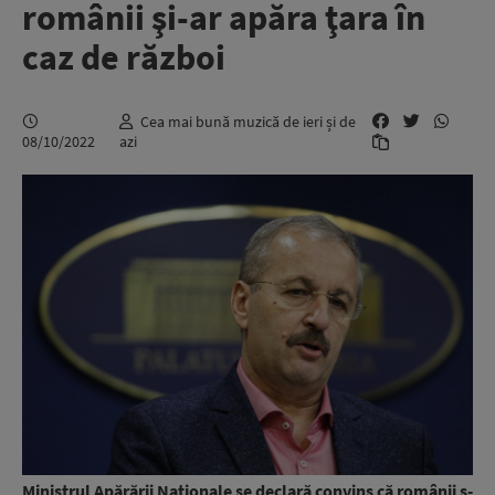
românii şi-ar apăra ţara în
caz de război
Cea mai bună muzică de ieri și de
08/10/2022
azi
Ministrul Apărării Naţionale se declară convins că românii s-