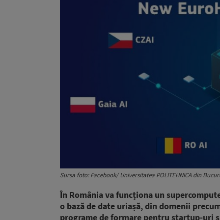
Sursa foto: Facebook/ Universitatea POLITEHNICA din Bucure
În România va funcționa un supercomputer 
o bază de date uriașă, din domenii precum c
programe de formare pentru startup-uri și