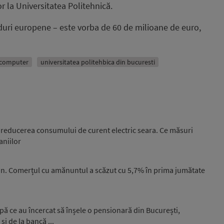
r la Universitatea Politehnică.
fonduri europene – este vorba de 60 de milioane de euro,
computer
universitatea politehbica din bucuresti
la reducerea consumului de curent electric seara. Ce măsuri
niilor
n. Comerțul cu amănuntul a scăzut cu 5,7% în prima jumătate
upă ce au încercat să înșele o pensionară din București,
și de la bancă ...