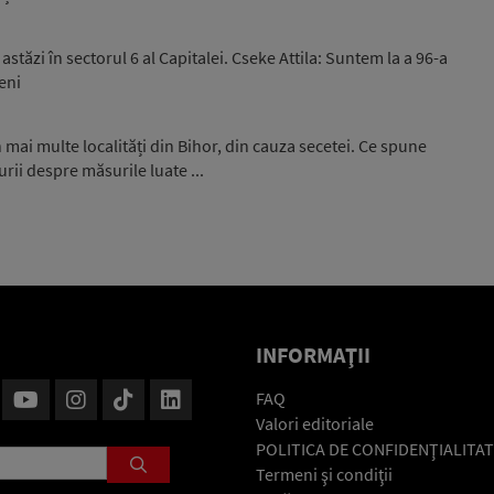
stăzi în sectorul 6 al Capitalei. Cseke Attila: Suntem la a 96-a
eni
 mai multe localități din Bihor, din cauza secetei. Ce spune
rii despre măsurile luate ...
INFORMAŢII
FAQ
Valori editoriale
POLITICA DE CONFIDENŢIALITAT
Termeni şi condiţii