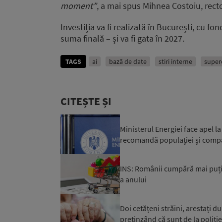
moment”
, a mai spus
Mihnea Costoiu, recto
Investiția va fi realizată în București, cu 
suma finală – și va fi gata în 2027.
TAGS
ai
bază de date
stiri interne
super
CITEȘTE ȘI
Ministerul Energiei face apel 
recomandă populației și compa
INS: Românii cumpără mai puți
a anului
Doi cetățeni străini, arestați d
pretinzând că sunt de la poliție 