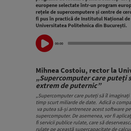
europene selectate într-un program europe
rețele de supercomputere și centre de cerce
fi pus în practică de Institutul Național 
Universitatea Politehnica din București.
Audio
00:00
Player
Mihnea Costoiu, rector la Uni
„
Supercomputer care puteți să
extrem de puternic”
„
Supercomputer care puteți să îl imaginați 
timp scurt miliarde de date.
Adică o compan
va putea să-și antreneze acest software pe
supercomputer.
De asemenea, vor fi aplicați
fi servicii publice rulate, care să deserveas
rulate pe această supercapacitate de calcul