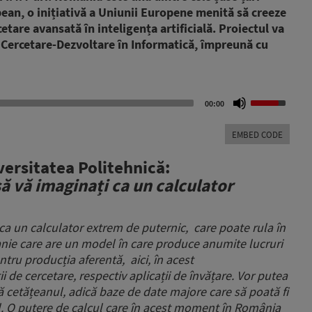
an, o inițiativă a Uniunii Europene menită să creeze
tare avansată în inteligența artificială. Proiectul va
de Cercetare-Dezvoltare în Informatică, împreună cu
Use
00:00
Up/Down
Arrow
EMBED CODE
keys
to
versitatea Politehnică:
increase
 vă imaginați ca un calculator
or
decrease
volume.
ca un calculator extrem de puternic,
care poate rula în
ie care are un model în care produce anumite lucruri
ntru producția aferentă,
aici, în acest
i de cercetare, respectiv aplicații de învățare.
Vor putea
că cetățeanul,
adică baze de date majore care să poată fi
.
O putere de calcul care în acest moment în România