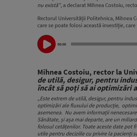
nu există”
, a declarat Mihnea Costoiu, recto
Rectorul Universității Politehnica, Mihnea 
care se poate folosi această investiție, care 
Audio
Player
00:00
Mihnea Costoiu, rector la Uni
de utilă, desigur, pentru indu
încât să poți să ai optimizări 
„
Este extrem de utilă, desigur, pentru indus
optimizări ale fluxului de producție,
optimiz
asemenea.
Nu avem informații nenecesare 
Sănătate, și așa mai departe, are un miliar
folosul cetățenilor.
Toate aceste date pot fi 
utile
pentru deciziile cu privire la pacienți