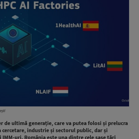
ști
de ultimă generație, care va putea folosi și prelucra
ercetare, industrie și sectorul public, dar și
 IMM-uri. România este una dintre cele șase țări