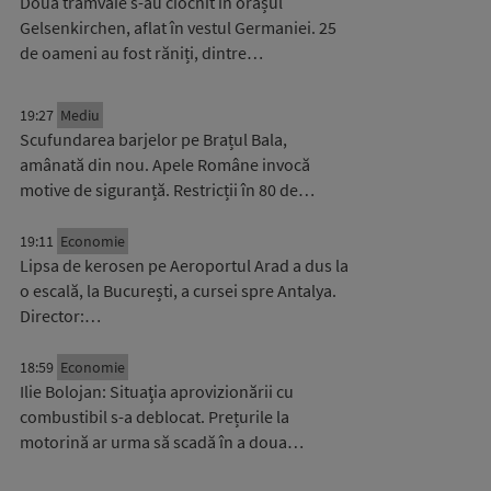
Două tramvaie s-au ciocnit în orașul
Gelsenkirchen, aflat în vestul Germaniei. 25
de oameni au fost răniți, dintre…
19:27
Mediu
Scufundarea barjelor pe Brațul Bala,
amânată din nou. Apele Române invocă
motive de siguranță. Restricții în 80 de…
19:11
Economie
Lipsa de kerosen pe Aeroportul Arad a dus la
o escală, la București, a cursei spre Antalya.
Director:…
18:59
Economie
Ilie Bolojan: Situaţia aprovizionării cu
combustibil s-a deblocat. Prețurile la
motorină ar urma să scadă în a doua…