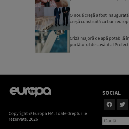
O nouă creșă a fost inaugurată a
creșă construită cu bani europ
Criză majoră de apă potabilă în
purtătorul de cuvânt al Prefectu
SOCIAL
Copyright © Europa FM. Toate drepturile
rezervate. 2026