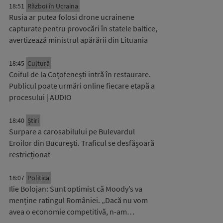
18:51
Război în Ucraina
Rusia ar putea folosi drone ucrainene
capturate pentru provocări în statele baltice,
avertizează ministrul apărării din Lituania
18:45
Cultură
Coiful de la Coțofenești intră în restaurare.
Publicul poate urmări online fiecare etapă a
procesului | AUDIO
18:40
Știri
Surpare a carosabilului pe Bulevardul
Eroilor din București. Traficul se desfășoară
restricționat
18:07
Politica
Ilie Bolojan: Sunt optimist că Moody’s va
menține ratingul României. „Dacă nu vom
avea o economie competitivă, n-am…