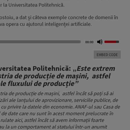
r la Universitatea Politehnică.
Costoiu, a dat și câteva exemple concrete de domenii în
va opera cu ajutorul inteligenței artificiale.
Use
00:00
Up/Down
Arrow
EMBED CODE
keys
to
versitatea Politehnică: „
Este extrem
increase
stria de producție de mașini,
astfel
or
decrease
ale fluxului de producție”
volume.
tria de producție de mașini,
astfel încât să poți să ai
ări ale lanțului de aprovizionare, serviciile publice, de
cu privire la datele din economie.
ANAF-ul sau Casa de
d de date
care nu sunt în acest moment prelucrate în
rulate aici, astfel încât să avem informații foarte
 sau la un comportament al statului într-un anumit