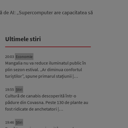
lă de AI: „Supercomputer are capacitatea să
Ultimele stiri
20:03
Economie
Mangalia nu va reduce iluminatul public în
plin sezon estival. „Ar diminua confortul
turiștilor”, spune primarul stațiunii |…
19:55
Știri
Cultură de canabis descoperită într-o
pădure din Covasna. Peste 130 de plante au
fost ridicate de anchetatori |…
19:46
Știri