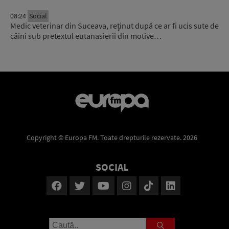
08:24
Social
Medic veterinar din Suceava, reținut după ce ar fi ucis sute de
câini sub pretextul eutanasierii din motive…
Copyright © Europa FM. Toate drepturile rezervate. 2026
SOCIAL