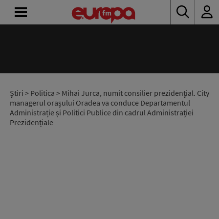
ACASĂ
ȘTIRI
RADIO
Știri
>
Politica
> Mihai Jurca, numit consilier prezidențial. City
managerul orașului Oradea va conduce Departamentul
Administrație și Politici Publice din cadrul Administrației
CONCURSURI
Prezidențiale
PODCAST
ASCULTĂ
LIVE