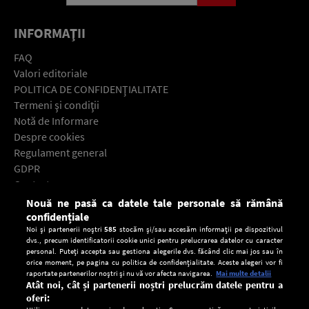
INFORMAŢII
FAQ
Valori editoriale
POLITICA DE CONFIDENŢIALITATE
Termeni şi condiţii
Notă de Informare
Despre cookies
Regulament general
GDPR
Contact
Nouă ne pasă ca datele tale personale să rămână
Descarcă gratuit aplicaţia Europa FM pentru smartphone:
confidențiale
Noi și partenerii noștri
585
stocăm și/sau accesăm informații pe dispozitivul
dvs., precum identificatorii cookie unici pentru prelucrarea datelor cu caracter
personal. Puteți accepta sau gestiona alegerile dvs. făcând clic mai jos sau în
orice moment, pe pagina cu politica de confidențialitate. Aceste alegeri vor fi
raportate partenerilor noștri și nu vă vor afecta navigarea.
Mai multe detalii
Atât noi, cât și partenerii noștri prelucrăm datele pentru a
oferi: