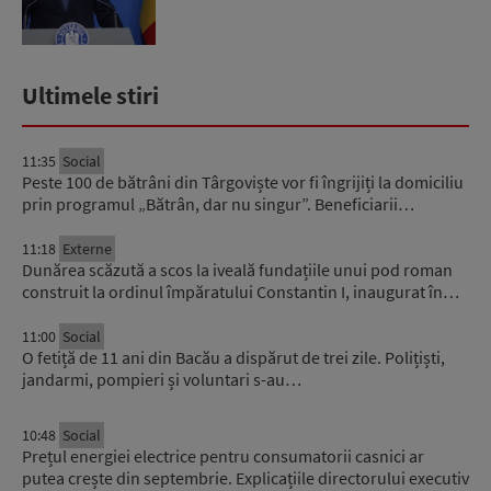
Ultimele stiri
11:35
Social
Peste 100 de bătrâni din Târgoviște vor fi îngrijiți la domiciliu
prin programul „Bătrân, dar nu singur”. Beneficiarii…
11:18
Externe
Dunărea scăzută a scos la iveală fundațiile unui pod roman
construit la ordinul împăratului Constantin I, inaugurat în…
11:00
Social
O fetiță de 11 ani din Bacău a dispărut de trei zile. Polițiști,
jandarmi, pompieri și voluntari s-au…
10:48
Social
Prețul energiei electrice pentru consumatorii casnici ar
putea crește din septembrie. Explicațiile directorului executiv