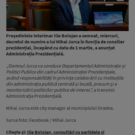
Președintele interimar Ilie Bolojan a semnat, miercuri,
decretul de numire a lui Mihai Jurca în funcția de consilier
prezidențial, începând cu data de 1 martie, a anunțat
Administrația Prezidențială.
„Domnul Jurca va conduce Departamentul Administrație și
Politici Publice din cadrul Administrației Prezidențiale,
având responsabilități în privința colaborării cu instituțiile
din administrația publică centrală și locală, precum și a
monitorizării politicilor publice de interes”,
a transmis
Administrația Prezidențială.
Mihai Jurca este city manager al municipiului Oradea.
Sursa foto: Facebook / Mihai Jurca
Citește și:
Ilie Bolojan, consultări cu partidele și