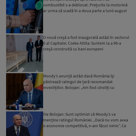
combustibil s-a deblocat. Prețurile la motorină
ar urma să scadă în a doua parte a lunii august
O nouă creșă a fost inaugurată astăzi în sectorul
6 al Capitalei. Cseke Attila: Suntem la a 96-a
creșă construită cu bani europeni
Moody’s anunță astăzi dacă România își
păstrează ratingul de țară recomandat
investițiilor. Bolojan: „Am fost cinstiți cu
românii. Am muncit din greu”...
Ilie Bolojan: Sunt optimist că Moody’s va
menține ratingul României. „Dacă nu vom avea
o economie competitivă, n-am făcut nimic”. Ce
spune despre viit...