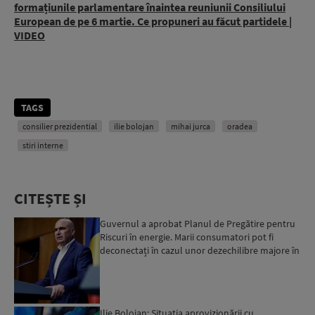
formațiunile parlamentare înaintea reuniunii Consiliului
European de pe 6 martie. Ce propuneri au făcut partidele |
VIDEO
TAGS
consilier prezidential
ilie bolojan
mihai jurca
oradea
stiri interne
CITEȘTE ȘI
Guvernul a aprobat Planul de Pregătire pentru
Riscuri în energie. Marii consumatori pot fi
deconectați în cazul unor dezechilibre majore în
sistemul e...
Ilie Bolojan: Situaţia aprovizionării cu