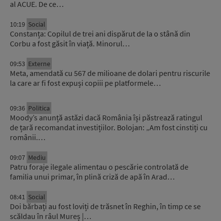
al ACUE. De ce…
10:19
Social
Constanța: Copilul de trei ani dispărut de la o stână din
Corbu a fost găsit în viață. Minorul…
09:53
Externe
Meta, amendată cu 567 de milioane de dolari pentru riscurile
la care ar fi fost expuși copiii pe platformele…
09:36
Politica
Moody’s anunță astăzi dacă România își păstrează ratingul
de țară recomandat investițiilor. Bolojan: „Am fost cinstiți cu
românii.…
09:07
Mediu
Patru foraje ilegale alimentau o pescărie controlată de
familia unui primar, în plină criză de apă în Arad…
08:41
Social
Doi bărbați au fost loviți de trăsnet în Reghin, în timp ce se
scăldau în râul Mureș |…