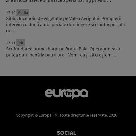
zile în localitate. Poliția face apel la părinți privind…
17:19
Mediu
Sibiu: Incendiu de vegetație pe Valea Avrigului. Pompierii
intervin cu două autospeciale de stingere și o autospecială
de…
17:11
Știri
Scufundarea primei barje pe Brațul Bala. Operațiunea ar
putea dura până la patru ore. „Vom reuși să creștem…
Copyright © Europa FM. Toate drepturile rezervate. 2026
SOCIAL