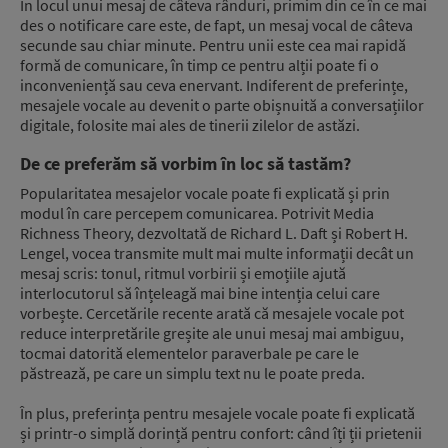
În locul unui mesaj de câteva rânduri, primim din ce în ce mai
des o notificare care este, de fapt, un mesaj vocal de câteva
secunde sau chiar minute. Pentru unii este cea mai rapidă
formă de comunicare, în timp ce pentru alții poate fi o
inconveniență sau ceva enervant. Indiferent de preferințe,
mesajele vocale au devenit o parte obișnuită a conversațiilor
digitale, folosite mai ales de tinerii zilelor de astăzi.
De ce preferăm să vorbim în loc să tastăm?
Popularitatea mesajelor vocale poate fi explicată și prin
modul în care percepem comunicarea. Potrivit Media
Richness Theory, dezvoltată de Richard L. Daft și Robert H.
Lengel, vocea transmite mult mai multe informații decât un
mesaj scris: tonul, ritmul vorbirii și emoțiile ajută
interlocutorul să înțeleagă mai bine intenția celui care
vorbește. Cercetările recente arată că mesajele vocale pot
reduce interpretările greșite ale unui mesaj mai ambiguu,
tocmai datorită elementelor paraverbale pe care le
păstrează, pe care un simplu text nu le poate preda.
În plus, preferința pentru mesajele vocale poate fi explicată
și printr-o simplă dorință pentru confort: când îți ții prietenii