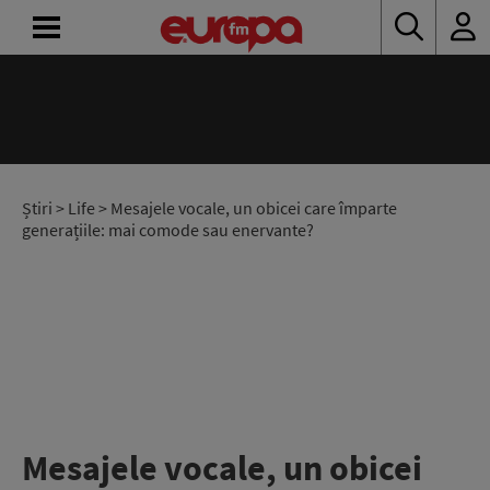
ACASĂ
ȘTIRI
RADIO
Știri
>
Life
> Mesajele vocale, un obicei care împarte
generațiile: mai comode sau enervante?
CONCURSURI
PODCAST
ASCULTĂ
LIVE
Mesajele vocale, un obicei