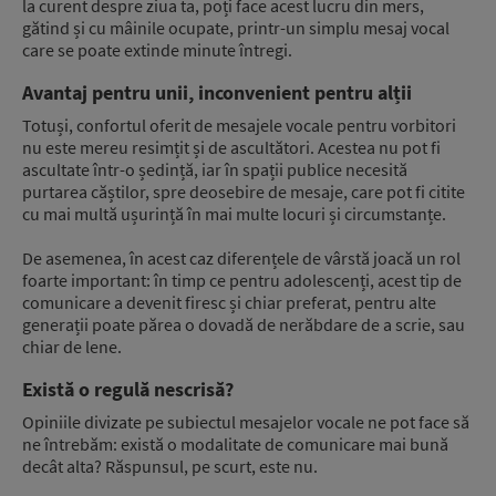
la curent despre ziua ta, poți face acest lucru din mers,
gătind și cu mâinile ocupate, printr-un simplu mesaj vocal
care se poate extinde minute întregi.
Avantaj pentru unii, inconvenient pentru alții
Totuși, confortul oferit de mesajele vocale pentru vorbitori
nu este mereu resimțit și de ascultători. Acestea nu pot fi
ascultate într-o ședință, iar în spații publice necesită
purtarea căștilor, spre deosebire de mesaje, care pot fi citite
cu mai multă ușurință în mai multe locuri și circumstanțe.
De asemenea, în acest caz diferențele de vârstă joacă un rol
foarte important: în timp ce pentru adolescenți, acest tip de
comunicare a devenit firesc și chiar preferat, pentru alte
generații poate părea o dovadă de nerăbdare de a scrie, sau
chiar de lene.
Există o regulă nescrisă?
Opiniile divizate pe subiectul mesajelor vocale ne pot face să
ne întrebăm: există o modalitate de comunicare mai bună
decât alta? Răspunsul, pe scurt, este nu.