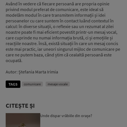
Având în vedere că fiecare persoană are propria opinie
privind modul preferat de comunicare, este ideal să
modelăm modul în care transmitem informații și idei
persoanelor cu care suntem în contact luând contextul în
calcul: în diverse situații, o reflexie sau un rezumat al zilei
noastre poate fi mai eficient povestit printr-un mesaj vocal,
care cuprinde nu numai informația brută, ci și emoțiile și
reacțiile noastre. Însă, există situații în care un mesaj concis
este mai practic, iar uneori singurul mijloc de comunicare pe
care ne putem baza, când știm că cealaltă persoană este
ocupată.
Autor: Ștefania Marta Irimia
TAGS
comunicare
mesaje vocale
CITEȘTE ȘI
Unde dispar vrăbiile din orașe?