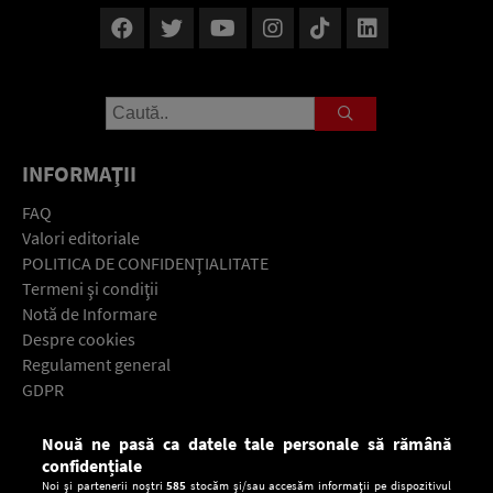
INFORMAŢII
FAQ
Valori editoriale
POLITICA DE CONFIDENŢIALITATE
Termeni şi condiţii
Notă de Informare
Despre cookies
Regulament general
GDPR
Contact
Nouă ne pasă ca datele tale personale să rămână
Descarcă gratuit aplicaţia Europa FM pentru smartphone:
confidențiale
Noi și partenerii noștri
585
stocăm și/sau accesăm informații pe dispozitivul