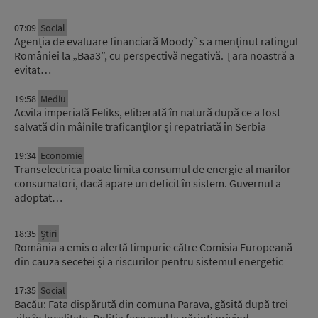
07:09
Social
Agenția de evaluare financiară Moody`s a menținut ratingul
României la „Baa3”, cu perspectivă negativă. Țara noastră a
evitat…
19:58
Mediu
Acvila imperială Feliks, eliberată în natură după ce a fost
salvată din mâinile traficanților și repatriată în Serbia
19:34
Economie
Transelectrica poate limita consumul de energie al marilor
consumatori, dacă apare un deficit în sistem. Guvernul a
adoptat…
18:35
Știri
România a emis o alertă timpurie către Comisia Europeană
din cauza secetei și a riscurilor pentru sistemul energetic
17:35
Social
Bacău: Fata dispărută din comuna Parava, găsită după trei