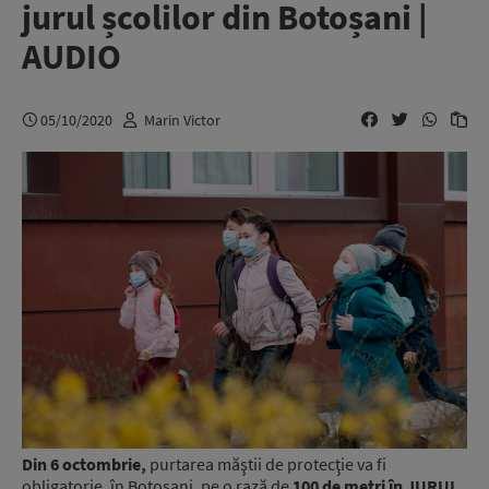
jurul școlilor din Botoșani |
AUDIO
05/10/2020
Marin Victor
Din 6 octombrie,
purtarea măştii de protecţie va fi
obligatorie, în Botoșani, pe o rază de
100 de metri în JURUL