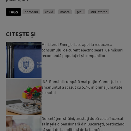
TAGS
botosani
covid
masca
şcoli
stiri interne
CITEȘTE ȘI
Ministerul Energiei face apel la reducerea
consumului de curent electric seara. Ce măsuri
recomandă populației și companiilor
INS: Românii cumpără mai puțin. Comerțul cu
amănuntul a scăzut cu 5,7% în prima jumătate
a anului
Doi cetățeni străini, arestați după ce au încercat
să înșele o pensionară din București, pretinzând
că sunt de la poliție și de la bancă ...