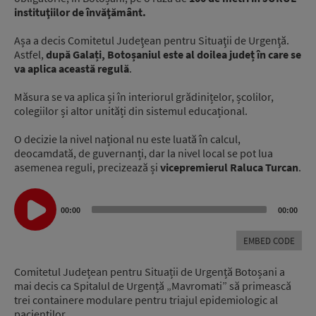
instituţiilor de învăţământ.
Așa a decis Comitetul Judeţean pentru Situaţii de Urgenţă.
Astfel,
după Galați, Botoșaniul este al doilea județ în care se
va aplica această regulă
.
Măsura se va aplica și în interiorul grădinițelor, școlilor,
colegiilor și altor unități din sistemul educațional.
O decizie la nivel național nu este luată în calcul,
deocamdată, de guvernanți, dar la nivel local se pot lua
asemenea reguli, precizează și
vicepremierul Raluca Turcan
.
Audio
00:00
00:00
Player
EMBED CODE
Comitetul Județean pentru Situații de Urgență Botoșani a
mai decis ca Spitalul de Urgență „Mavromati” să primească
trei containere modulare pentru triajul epidemiologic al
pacienţilor.