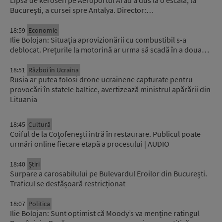
Lipsa de kerosen pe Aeroportul Arad a dus la o escală, la
București, a cursei spre Antalya. Director:…
18:59
Economie
Ilie Bolojan: Situaţia aprovizionării cu combustibil s-a
deblocat. Prețurile la motorină ar urma să scadă în a doua…
18:51
Război în Ucraina
Rusia ar putea folosi drone ucrainene capturate pentru
provocări în statele baltice, avertizează ministrul apărării din
Lituania
18:45
Cultură
Coiful de la Coțofenești intră în restaurare. Publicul poate
urmări online fiecare etapă a procesului | AUDIO
18:40
Știri
Surpare a carosabilului pe Bulevardul Eroilor din București.
Traficul se desfășoară restricționat
18:07
Politica
Ilie Bolojan: Sunt optimist că Moody’s va menține ratingul