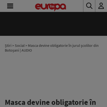
ACASĂ
ȘTIRI
RADIO
Știri
>
Social
> Masca devine obligatorie în jurul școlilor din
Botoșani | AUDIO
CONCURSURI
PODCAST
ASCULTĂ
LIVE
Masca devine obligatorie în