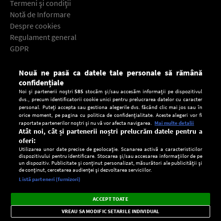
Termeni şi condiţii
Notă de Informare
Despre cookies
Regulament general
GDPR
Contact
Nouă ne pasă ca datele tale personale să rămână
Descarcă gratuit aplicaţia Europa FM pentru smartphone:
confidențiale
Noi și partenerii noștri
585
stocăm și/sau accesăm informații pe dispozitivul
dvs., precum identificatorii cookie unici pentru prelucrarea datelor cu caracter
personal. Puteți accepta sau gestiona alegerile dvs. făcând clic mai jos sau în
orice moment, pe pagina cu politica de confidențialitate. Aceste alegeri vor fi
raportate partenerilor noștri și nu vă vor afecta navigarea.
Mai multe detalii
Atât noi, cât și partenerii noștri prelucrăm datele pentru a
oferi:
Utilizarea unor date precise de geolocație. Scanarea activă a caracteristicilor
dispozitivului pentru identificare. Stocarea și/sau accesarea informațiilor de pe
un dispozitiv. Publicitate și conținut personalizat, măsurători ale publicității și
de conținut, cercetarea audienței și dezvoltarea serviciilor.
Setări:
Listă parteneri (furnizori)
Ascultă Europa FM în aplicație
Dark
×
Instalează
Radio live, podcasturi, știri și alerte
ACCEPT TOATE
Mode
importante.
VREAU SA MODIFIC SETARILE INDIVIDUAL
CONFIDENŢIALITATE