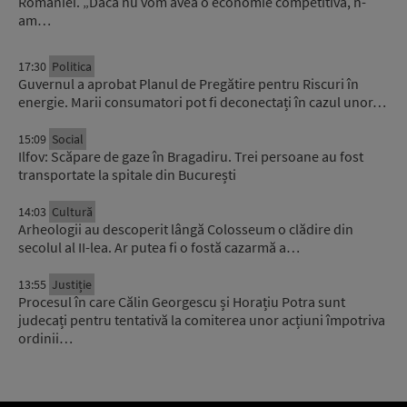
României. „Dacă nu vom avea o economie competitivă, n-
am…
17:30
Politica
Guvernul a aprobat Planul de Pregătire pentru Riscuri în
energie. Marii consumatori pot fi deconectați în cazul unor…
15:09
Social
Ilfov: Scăpare de gaze în Bragadiru. Trei persoane au fost
transportate la spitale din București
14:03
Cultură
Arheologii au descoperit lângă Colosseum o clădire din
secolul al II-lea. Ar putea fi o fostă cazarmă a…
13:55
Justiție
Procesul în care Călin Georgescu și Horațiu Potra sunt
judecați pentru tentativă la comiterea unor acțiuni împotriva
ordinii…