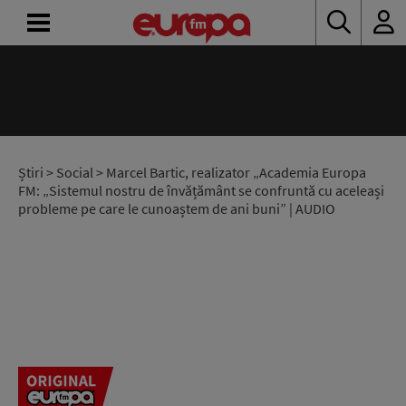
ACASĂ
ȘTIRI
RADIO
Știri
>
Social
> Marcel Bartic, realizator „Academia Europa
FM: „Sistemul nostru de învățământ se confruntă cu aceleași
probleme pe care le cunoaștem de ani buni” | AUDIO
CONCURSURI
PODCAST
ASCULTĂ
LIVE