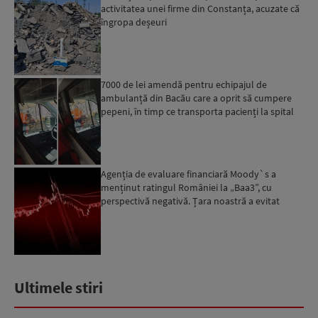
activitatea unei firme din Constanța, acuzate că
îngropa deșeuri
7000 de lei amendă pentru echipajul de
ambulanță din Bacău care a oprit să cumpere
pepeni, în timp ce transporta pacienți la spital
Agenția de evaluare financiară Moody`s a
menținut ratingul României la „Baa3”, cu
perspectivă negativă. Țara noastră a evitat
momentan retrogradarea...
Ultimele stiri