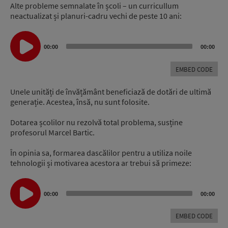
Alte probleme semnalate în școli – un curricullum
neactualizat și planuri-cadru vechi de peste 10 ani:
Audio
00:00
00:00
Player
EMBED CODE
Unele unități de învățământ beneficiază de dotări de ultimă
generație. Acestea, însă, nu sunt folosite.
Dotarea școlilor nu rezolvă total problema, susține
profesorul Marcel Bartic.
În opinia sa, formarea dascălilor pentru a utiliza noile
tehnologii și motivarea acestora ar trebui să primeze:
Audio
Player
00:00
00:00
EMBED CODE