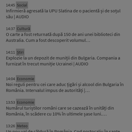
14:45
Social
Infirmieră agresată la UPU Slatina de o pacientă și de soțul
său | AUDIO
14:37
Cultură
O carte a fost returnată după 150 de ani unei biblioteci din
Australia. Cum a fost descoperit volumul…
14:11
Știri
Explozie la un depozit de muniții din Bulgaria. Compania a
furnizat în trecut muniție Ucrainei | AUDIO
14:04
Economie
Noi reguli pentru cei care aduc țigări și alcool din Bulgaria în
România. Intervalul impus de autorități |…
13:53
Economie
Numărul turiștilor români care se cazează în unități din
România, în scădere cu 10% în ultimele șase luni.…
13:26
Meteo
Un nou val de căldură în România. Cod portocaliu în șapte