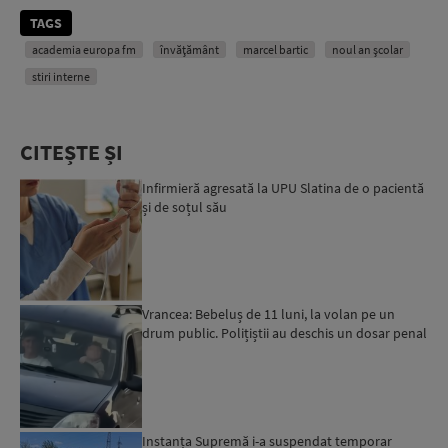
TAGS
academia europa fm
învăţământ
marcel bartic
noul an școlar
stiri interne
CITEȘTE ȘI
Infirmieră agresată la UPU Slatina de o pacientă
și de soțul său
Vrancea: Bebeluș de 11 luni, la volan pe un
drum public. Polițiștii au deschis un dosar penal
Instanța Supremă i-a suspendat temporar