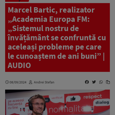
Marcel Bartic, realizator
„Academia Europa FM:
„Sistemul nostru de
învățământ se confruntă cu
aceleași probleme pe care
le cunoaștem de ani buni” |
AUDIO
08/09/2024
Andrei Stefan