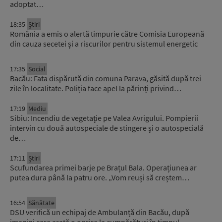
adoptat…
18:35
Știri
România a emis o alertă timpurie către Comisia Europeană
din cauza secetei și a riscurilor pentru sistemul energetic
17:35
Social
Bacău: Fata dispărută din comuna Parava, găsită după trei
zile în localitate. Poliția face apel la părinți privind…
17:19
Mediu
Sibiu: Incendiu de vegetație pe Valea Avrigului. Pompierii
intervin cu două autospeciale de stingere și o autospecială
de…
17:11
Știri
Scufundarea primei barje pe Brațul Bala. Operațiunea ar
putea dura până la patru ore. „Vom reuși să creștem…
16:54
Sănătate
DSU verifică un echipaj de Ambulanță din Bacău, după
imagini care arată o oprire la cumpărături în timpul…