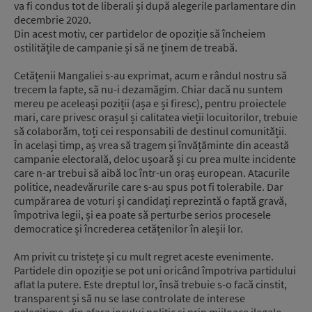
va fi condus tot de liberali și după alegerile parlamentare din
decembrie 2020.
Din acest motiv, cer partidelor de opoziție să încheiem
ostilitățile de campanie și să ne ținem de treabă.
Cetățenii Mangaliei s-au exprimat, acum e rândul nostru să
trecem la fapte, să nu-i dezamăgim. Chiar dacă nu suntem
mereu pe aceleași poziții (așa e și firesc), pentru proiectele
mari, care privesc orașul și calitatea vieții locuitorilor, trebuie
să colaborăm, toți cei responsabili de destinul comunității.
În același timp, aș vrea să tragem și învățăminte din această
campanie electorală, deloc ușoară și cu prea multe incidente
care n-ar trebui să aibă loc într-un oraș european. Atacurile
politice, neadevărurile care s-au spus pot fi tolerabile. Dar
cumpărarea de voturi și candidați reprezintă o faptă gravă,
împotriva legii, și ea poate să perturbe serios procesele
democratice și încrederea cetățenilor în aleșii lor.
Am privit cu tristețe și cu mult regret aceste evenimente.
Partidele din opoziție se pot uni oricând împotriva partidului
aflat la putere. Este dreptul lor, însă trebuie s-o facă cinstit,
transparent și să nu se lase controlate de interese
nelegitime, din afara jocului politic și prin mijloace ilegale.