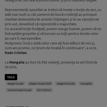
Reprezentanții opozitiei ar trebui să invețe o lecție de aici, cu
atât mai mult cu cât oamenii de bună credință au priceput
imediat dedesubturile acestor înțelegeri și le-au sancționat
prin vot, dovedind că reprezintă o majoritate.
Cu această lecție învățată, putem merge înainte, putem să ne
îndreptăm greșelile și să lucram cu toții pentru binele celor
pe care îi reprezentăm.
Mulțumesc încă o dată celor care ați fost alături de noi și,
cum am promis, ne ținem de treabă în continuare”, a scris
Radu Cristian
.
La
Mangalia
au fost 16.992 votanţi, prezenţa la vot fiind de
50.55%.
TAGS
alegeri locale
alegeri locale 2020
alegerile locale
mangalia
mohammad murad
stiri interne