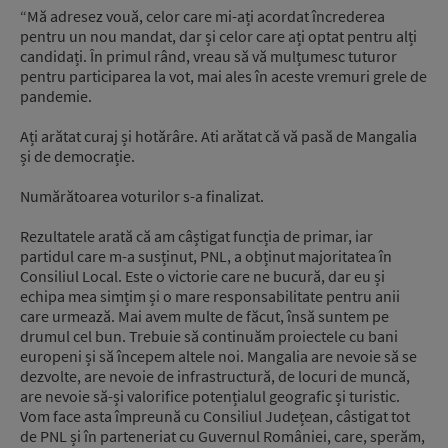
“Mă adresez vouă, celor care mi-ați acordat încrederea
pentru un nou mandat, dar și celor care ați optat pentru alți
candidați. În primul rând, vreau să vă mulțumesc tuturor
pentru participarea la vot, mai ales în aceste vremuri grele de
pandemie.
Ați arătat curaj și hotărâre. Ati arătat că vă pasă de Mangalia
și de democrație.
Numărătoarea voturilor s-a finalizat.
Rezultatele arată că am câștigat funcția de primar, iar
partidul care m-a susținut, PNL, a obținut majoritatea în
Consiliul Local. Este o victorie care ne bucură, dar eu și
echipa mea simțim și o mare responsabilitate pentru anii
care urmează. Mai avem multe de făcut, însă suntem pe
drumul cel bun. Trebuie să continuăm proiectele cu bani
europeni și să începem altele noi. Mangalia are nevoie să se
dezvolte, are nevoie de infrastructură, de locuri de muncă,
are nevoie să-și valorifice potențialul geografic și turistic.
Vom face asta împreună cu Consiliul Județean, câstigat tot
de PNL și în parteneriat cu Guvernul României, care, sperăm,