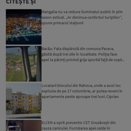
CITEȘTE ȘI
Mangalia nu va reduce iluminatul public în plin
sezon estival. „Ar diminua confortul turiștilor”,
spune primarul stațiunii
Bacău: Fata dispărută din comuna Parava,
găsită după trei zile în localitate. Poliția face
apel la părinți privind grija sporită față de copii...
Locatarii blocului din Rahova, unde a avut loc
explozia de pe 17 octombrie, ar putea reveni în
apartamente peste aproape trei luni. Ciprian
Ciucu: Vor...
ELCEN a oprit preventiv CET Grozăvești din
cauza caniculei. Furnizarea apei calde în