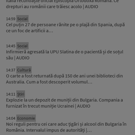
Italia recunoaște oficial Episcopia Ortodoxă Română. Ce
drepturi au românii care trăiesc acolo | AUDIO
14:59
Social
Cel puțin 27 de persoane rănite pe o plajă din Spania, după
ce un foc de artificii a…
14:45
Social
Infirmieră agresată la UPU Slatina de o pacientă și de soțul
său | AUDIO
14:37
Cultură
O carte a fost returnată după 150 de ani unei biblioteci din
Australia. Cum a fost descoperit volumul…
14:11
Știri
Explozie la un depozit de muniții din Bulgaria. Compania a
furnizat în trecut muniție Ucrainei | AUDIO
14:04
Economie
Noi reguli pentru cei care aduc țigări și alcool din Bulgaria în
România. Intervalul impus de autorități |…