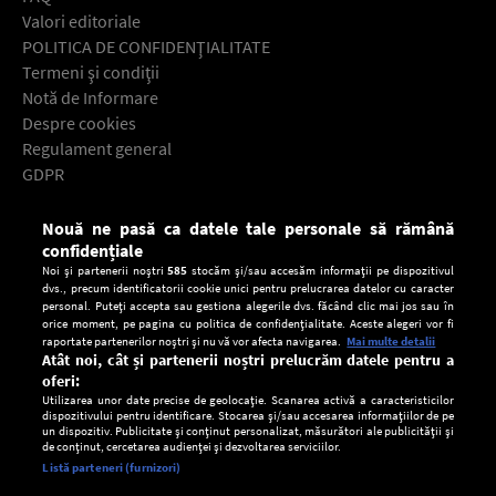
Valori editoriale
POLITICA DE CONFIDENŢIALITATE
Termeni şi condiţii
Notă de Informare
Despre cookies
Regulament general
GDPR
Contact
Nouă ne pasă ca datele tale personale să rămână
Descarcă gratuit aplicaţia Europa FM pentru smartphone:
confidențiale
Noi și partenerii noștri
585
stocăm și/sau accesăm informații pe dispozitivul
dvs., precum identificatorii cookie unici pentru prelucrarea datelor cu caracter
personal. Puteți accepta sau gestiona alegerile dvs. făcând clic mai jos sau în
orice moment, pe pagina cu politica de confidențialitate. Aceste alegeri vor fi
raportate partenerilor noștri și nu vă vor afecta navigarea.
Mai multe detalii
Atât noi, cât și partenerii noștri prelucrăm datele pentru a
oferi:
Utilizarea unor date precise de geolocație. Scanarea activă a caracteristicilor
dispozitivului pentru identificare. Stocarea și/sau accesarea informațiilor de pe
un dispozitiv. Publicitate și conținut personalizat, măsurători ale publicității și
de conținut, cercetarea audienței și dezvoltarea serviciilor.
Setări:
Listă parteneri (furnizori)
Ascultă Europa FM în aplicație