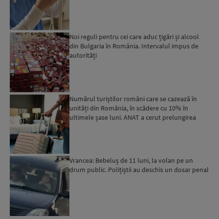
Noi reguli pentru cei care aduc țigări și alcool
din Bulgaria în România. Intervalul impus de
autorități
Numărul turiștilor români care se cazează în
unități din România, în scădere cu 10% în
ultimele șase luni. ANAT a cerut prelungirea
perioadei de acord...
Vrancea: Bebeluș de 11 luni, la volan pe un
drum public. Polițiștii au deschis un dosar penal