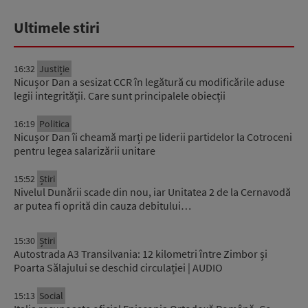
Ultimele stiri
16:32
Justiție
Nicușor Dan a sesizat CCR în legătură cu modificările aduse
legii integrității. Care sunt principalele obiecții
16:19
Politica
Nicușor Dan îi cheamă marți pe liderii partidelor la Cotroceni
pentru legea salarizării unitare
15:52
Știri
Nivelul Dunării scade din nou, iar Unitatea 2 de la Cernavodă
ar putea fi oprită din cauza debitului…
15:30
Știri
Autostrada A3 Transilvania: 12 kilometri între Zimbor și
Poarta Sălajului se deschid circulației | AUDIO
15:13
Social