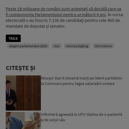
Peste 18 milioane de români sunt așteptați să decidă care va
fi componența Parlamentului pentru următorii 4 ani
. În cursa
electorală s-au înscris 7.136 de candidați pentru cele 465 de
mandate de deputat și senator.
TAGS
alegeri parlamentare 2020
mai
monica dajbog
stiri interne
CITEȘTE ȘI
Nicușor Dan îi cheamă marți pe liderii partidelor
la Cotroceni pentru legea salarizării unitare
Infirmieră agresată la UPU Slatina de o pacientă
și de soțul său