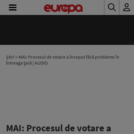
ACASĂ
ȘTIRI
RADIO
Știri
> MAI: Procesul de votare a început fără probleme în
întreaga ţară | AUDIO
CONCURSURI
PODCAST
ASCULTĂ
LIVE
MAI: Procesul de votare a