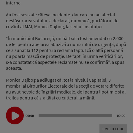
Interne.
Au fost sesizate câteva incidente, dar care nu au afectat
desfăşurarea votului, a declarat, duminică, purtătorul de
cuvânt al MAI, Monica Dajbog, la sediul instituției.
“În municipiul Bucureşti, un bărbat a fost amendat cu 2.000
de lei pentru apelarea abuzivă a numărului de urgenţă, după
ce a sunat la 112 pentru a reclama faptul că o altă persoană
nu poartă mască de protecţie. De fapt, în urma verificărilor,
s-a constatat că aspectele reclamate nu se confirmă”, a spus
aceasta.
Monica Dajbog a adăugat că, tot la nivelul Capitalei, 3
membri ai Birourilor Electorale de la secţii de votare diferite
au avut nevoie de îngrijiri medicale, doi pentru lipotimie şi al
treilea pentru că s-a tăiat cu cutterul la mână.
Audio
00:00
00:00
Player
EMBED CODE