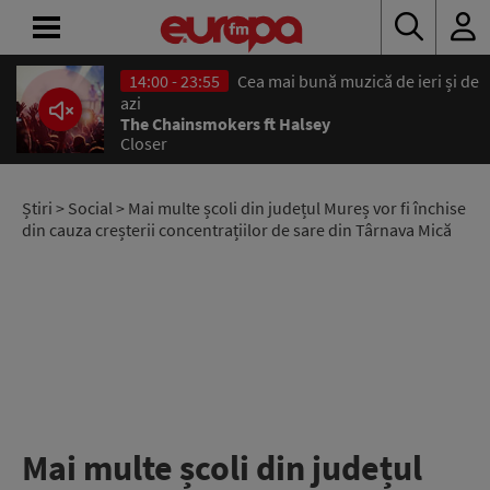
14:00 - 23:55
Cea mai bună muzică de ieri și de
ACASĂ
azi
The Chainsmokers ft Halsey
Closer
ȘTIRI
RADIO
Știri
>
Social
> Mai multe școli din județul Mureș vor fi închise
din cauza creșterii concentrațiilor de sare din Târnava Mică
CONCURSURI
PODCAST
ASCULTĂ
LIVE
Mai multe școli din județul