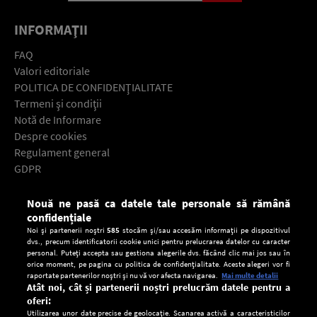
INFORMAŢII
FAQ
Valori editoriale
POLITICA DE CONFIDENŢIALITATE
Termeni şi condiţii
Notă de Informare
Despre cookies
Regulament general
GDPR
Contact
Nouă ne pasă ca datele tale personale să rămână
Descarcă gratuit aplicaţia Europa FM pentru smartphone:
confidențiale
Noi și partenerii noștri
585
stocăm și/sau accesăm informații pe dispozitivul
dvs., precum identificatorii cookie unici pentru prelucrarea datelor cu caracter
personal. Puteți accepta sau gestiona alegerile dvs. făcând clic mai jos sau în
orice moment, pe pagina cu politica de confidențialitate. Aceste alegeri vor fi
raportate partenerilor noștri și nu vă vor afecta navigarea.
Mai multe detalii
Atât noi, cât și partenerii noștri prelucrăm datele pentru a
oferi:
Utilizarea unor date precise de geolocație. Scanarea activă a caracteristicilor