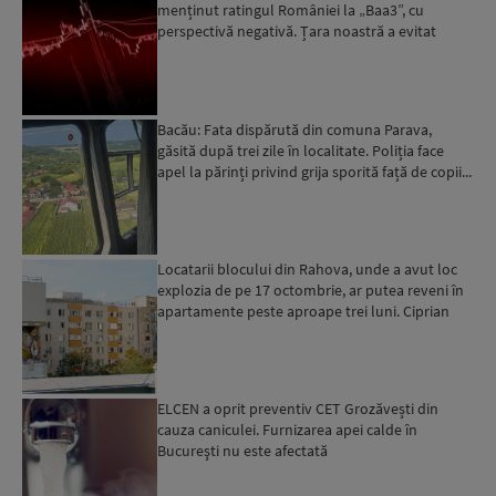
menținut ratingul României la „Baa3”, cu
perspectivă negativă. Țara noastră a evitat
momentan retrogradarea...
Bacău: Fata dispărută din comuna Parava,
găsită după trei zile în localitate. Poliția face
apel la părinți privind grija sporită față de copii...
Locatarii blocului din Rahova, unde a avut loc
explozia de pe 17 octombrie, ar putea reveni în
apartamente peste aproape trei luni. Ciprian
Ciucu: Vor...
ELCEN a oprit preventiv CET Grozăvești din
cauza caniculei. Furnizarea apei calde în
Bucureşti nu este afectată