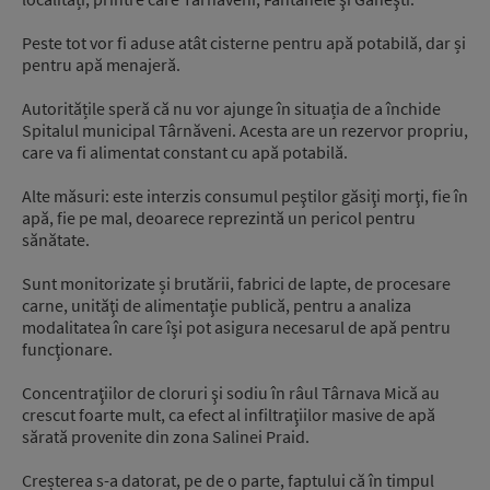
Peste tot vor fi aduse atât cisterne pentru apă potabilă, dar și
pentru apă menajeră.
Autoritățile speră că nu vor ajunge în situația de a închide
Spitalul municipal Târnăveni. Acesta are un rezervor propriu,
care va fi alimentat constant cu apă potabilă.
Alte măsuri: este interzis consumul peştilor găsiţi morţi, fie în
apă, fie pe mal, deoarece reprezintă un pericol pentru
sănătate.
Sunt monitorizate și brutării, fabrici de lapte, de procesare
carne, unităţi de alimentaţie publică, pentru a analiza
modalitatea în care îşi pot asigura necesarul de apă pentru
funcţionare.
Concentraţiilor de cloruri şi sodiu în râul Târnava Mică au
crescut foarte mult, ca efect al infiltraţiilor masive de apă
sărată provenite din zona Salinei Praid.
Creșterea s-a datorat, pe de o parte, faptului că în timpul