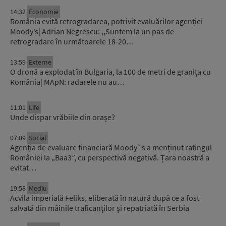
14:32
Economie
România evită retrogradarea, potrivit evaluărilor agenției
Moody’s| Adrian Negrescu: ,,Suntem la un pas de
retrogradare în următoarele 18-20…
13:59
Externe
O dronă a explodat în Bulgaria, la 100 de metri de granița cu
România| MApN: radarele nu au…
11:01
Life
Unde dispar vrăbiile din orașe?
07:09
Social
Agenția de evaluare financiară Moody`s a menținut ratingul
României la „Baa3”, cu perspectivă negativă. Țara noastră a
evitat…
19:58
Mediu
Acvila imperială Feliks, eliberată în natură după ce a fost
salvată din mâinile traficanților și repatriată în Serbia