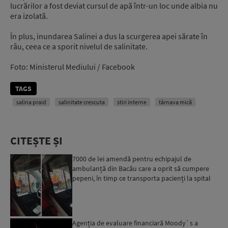
lucrărilor a fost deviat cursul de apă într-un loc unde albia nu
era izolată.
În plus, inundarea Salinei a dus la scurgerea apei sărate în
râu, ceea ce a sporit nivelul de salinitate.
Foto: Ministerul Mediului / Facebook
TAGS
salina praid
salinitate crescuta
stiri interne
târnava mică
CITEȘTE ȘI
7000 de lei amendă pentru echipajul de
ambulanță din Bacău care a oprit să cumpere
pepeni, în timp ce transporta pacienți la spital
Agenția de evaluare financiară Moody`s a