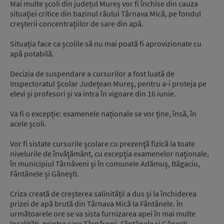
Mai multe școli din județul Mureș vor fi închise din cauza
situaţiei critice din bazinul râului Târnava Mică, pe fondul
creşterii concentraţiilor de sare din apă.
Situația face ca școlile să nu mai poată fi aprovizionate cu
apă potabilă.
Decizia de suspendare a cursurilor a fost luată de
Inspectoratul Şcolar Judeţean Mureş, pentru a-i proteja pe
elevi și profesori și va intra în vigoare din 16 iunie.
Va fi o excepție: examenele naționale se vor ține, însă, în
acele școli.
Vor fi sistate cursurile şcolare cu prezenţă fizică la toate
nivelurile de învăţământ, cu excepţia examenelor naţionale,
în municipiul Târnăveni şi în comunele Adămuş, Băgaciu,
Fântânele şi Găneşti.
Criza creată de creșterea salinității a dus și la închiderea
prizei de apă brută din Târnava Mică la Fântânele. În
următoarele ore se va sista furnizarea apei în mai multe
localități, printre care Târnăveni, Fântânele şi Găneşti.