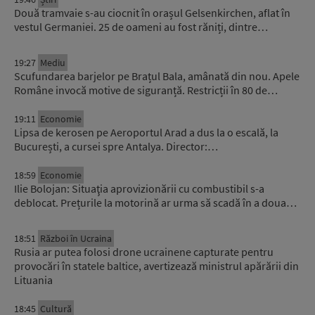
Două tramvaie s-au ciocnit în orașul Gelsenkirchen, aflat în
vestul Germaniei. 25 de oameni au fost răniți, dintre…
19:27
Mediu
Scufundarea barjelor pe Brațul Bala, amânată din nou. Apele
Române invocă motive de siguranță. Restricții în 80 de…
19:11
Economie
Lipsa de kerosen pe Aeroportul Arad a dus la o escală, la
București, a cursei spre Antalya. Director:…
18:59
Economie
Ilie Bolojan: Situaţia aprovizionării cu combustibil s-a
deblocat. Prețurile la motorină ar urma să scadă în a doua…
18:51
Război în Ucraina
Rusia ar putea folosi drone ucrainene capturate pentru
provocări în statele baltice, avertizează ministrul apărării din
Lituania
18:45
Cultură