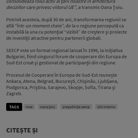
consolidează rolul activ al ţării noastre în arhitectura
deciziilor care privesc viitorul UE”
, a transmis Oana Ţoiu.
Potrivit acesteia, după 30 de ani, transformarea regiunii se
află “într-un moment cheie”, de la o regiune percepută ca
instabilă la una cu potenţial “vizibil” de creştere şi proiecte
de investiţii atractive pentru partenerii globali.
SEECP este un format regional lansat în 1996, la iniţiativa
Bulgariei, fiind singurul forum de cooperare din Europa de
Sud-Est creat şi gestionat de participanţii din regiune.
Procesul de Cooperare în Europa de Sud-Est reuneşte
Ankara, Atena, Belgrad, Bucureşti, Chişinău, Ljubljana,
Podgorica, Priştina, Sarajevo, Skopje, Sofia, Tirana şi
Zagreb.
TAGS
mae
oana țoiu
preşedinţia seecp
stiri interne
CITEȘTE ȘI