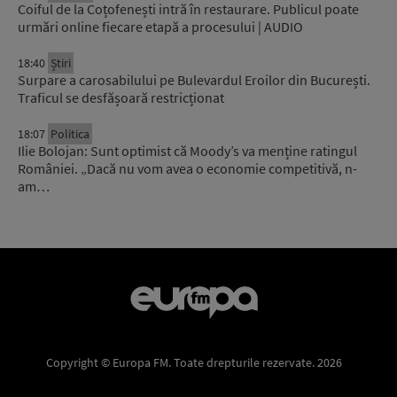
Coiful de la Coțofenești intră în restaurare. Publicul poate
urmări online fiecare etapă a procesului | AUDIO
18:40
Știri
Surpare a carosabilului pe Bulevardul Eroilor din București.
Traficul se desfășoară restricționat
18:07
Politica
Ilie Bolojan: Sunt optimist că Moody’s va menține ratingul
României. „Dacă nu vom avea o economie competitivă, n-
am…
Copyright © Europa FM. Toate drepturile rezervate. 2026