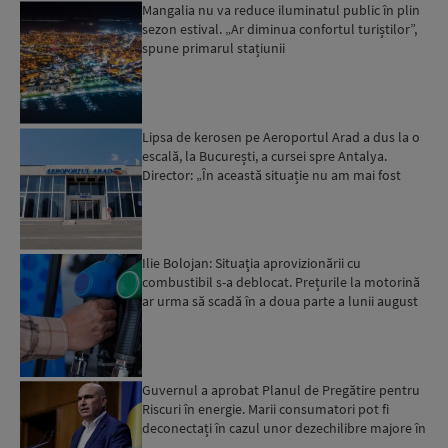
Mangalia nu va reduce iluminatul public în plin
sezon estival. „Ar diminua confortul turiștilor”,
spune primarul stațiunii
Lipsa de kerosen pe Aeroportul Arad a dus la o
escală, la București, a cursei spre Antalya.
Director: „În această situație nu am mai fost
deloc”...
Ilie Bolojan: Situaţia aprovizionării cu
combustibil s-a deblocat. Prețurile la motorină
ar urma să scadă în a doua parte a lunii august
Guvernul a aprobat Planul de Pregătire pentru
Riscuri în energie. Marii consumatori pot fi
deconectați în cazul unor dezechilibre majore în
sistemul e...