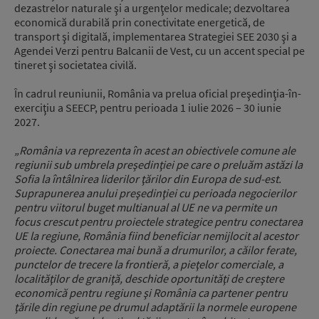
dezastrelor naturale şi a urgenţelor medicale; dezvoltarea
economică durabilă prin conectivitate energetică, de
transport şi digitală, implementarea Strategiei SEE 2030 şi a
Agendei Verzi pentru Balcanii de Vest, cu un accent special pe
tineret şi societatea civilă.
În cadrul reuniunii, România va prelua oficial preşedinţia-în-
exerciţiu a SEECP, pentru perioada 1 iulie 2026 – 30 iunie
2027.
„România va reprezenta în acest an obiectivele comune ale
regiunii sub umbrela preşedinţiei pe care o preluăm astăzi la
Sofia la întâlnirea liderilor ţărilor din Europa de sud-est.
Suprapunerea anului preşedinţiei cu perioada negocierilor
pentru viitorul buget multianual al UE ne va permite un
focus crescut pentru proiectele strategice pentru conectarea
UE la regiune, România fiind beneficiar nemijlocit al acestor
proiecte. Conectarea mai bună a drumurilor, a căilor ferate,
punctelor de trecere la frontieră, a pieţelor comerciale, a
localităţilor de graniţă, deschide oportunităţi de creştere
economică pentru regiune şi România ca partener pentru
ţările din regiune pe drumul adaptării la normele europene