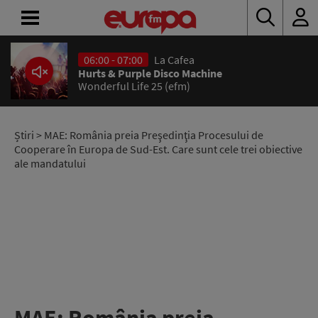
06:00 - 07:00
La Cafea
ACASĂ
Hurts & Purple Disco Machine
Wonderful Life 25 (efm)
ȘTIRI
RADIO
Știri
> MAE: România preia Preşedinţia Procesului de
Cooperare în Europa de Sud-Est. Care sunt cele trei obiective
ale mandatului
CONCURSURI
PODCAST
ASCULTĂ
LIVE