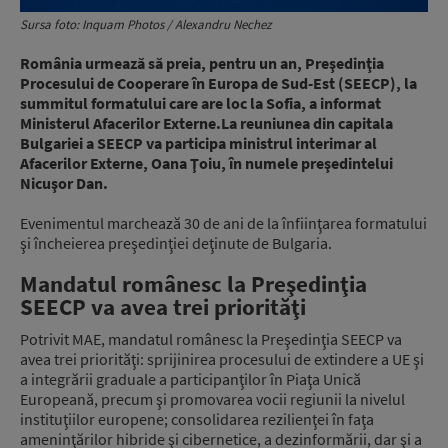
Sursa foto: Inquam Photos / Alexandru Nechez
România urmează să preia, pentru un an, Preşedinţia
Procesului de Cooperare în Europa de Sud-Est (SEECP), la
summitul formatului care are loc la Sofia, a informat
Ministerul Afacerilor Externe.La reuniunea din capitala
Bulgariei a SEECP va participa ministrul interimar al
Afacerilor Externe, Oana Ţoiu, în numele preşedintelui
Nicuşor Dan.
Evenimentul marchează 30 de ani de la înfiinţarea formatului
şi încheierea preşedinţiei deţinute de Bulgaria.
Mandatul românesc la Preşedinţia
SEECP va avea trei priorităţi
Potrivit MAE, mandatul românesc la Preşedinţia SEECP va
avea trei priorităţi: sprijinirea procesului de extindere a UE şi
a integrării graduale a participanţilor în Piaţa Unică
Europeană, precum şi promovarea vocii regiunii la nivelul
instituţiilor europene; consolidarea rezilienţei în faţa
ameninţărilor hibride şi cibernetice, a dezinformării, dar şi a