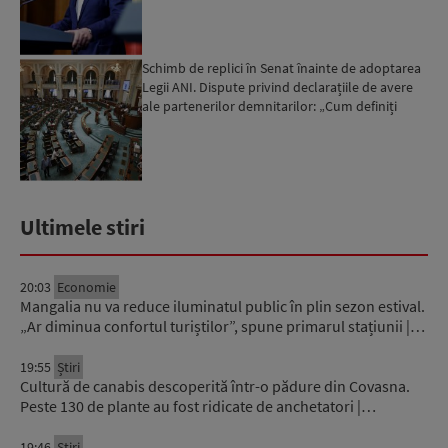
Schimb de replici în Senat înainte de adoptarea
Legii ANI. Dispute privind declarațiile de avere
ale partenerilor demnitarilor: „Cum definiți
amantele...
Ultimele stiri
20:03
Economie
Mangalia nu va reduce iluminatul public în plin sezon estival.
„Ar diminua confortul turiștilor”, spune primarul stațiunii |…
19:55
Știri
Cultură de canabis descoperită într-o pădure din Covasna.
Peste 130 de plante au fost ridicate de anchetatori |…
19:46
Știri