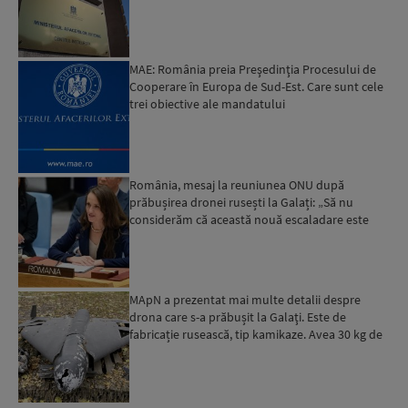
2014. Țoi...
MAE: România preia Preşedinţia Procesului de
Cooperare în Europa de Sud-Est. Care sunt cele
trei obiective ale mandatului
România, mesaj la reuniunea ONU după
prăbușirea dronei rusești la Galați: „Să nu
considerăm că această nouă escaladare este
noua normalitate”, a afirm...
MApN a prezentat mai multe detalii despre
drona care s-a prăbușit la Galaţi. Este de
fabricație rusească, tip kamikaze. Avea 30 kg de
muniţie