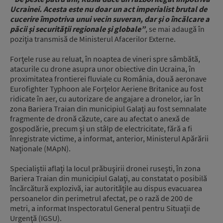
Ucrainei. Acesta este nu doar un act imperialist brutal de
cucerire împotriva unui vecin suveran, dar şi o încălcare a
păcii şi securităţii regionale şi globale”
, se mai adaugă în
poziţia transmisă de Ministerul Afacerilor Externe.
Forţele ruse au reluat, în noaptea de vineri spre sâmbătă,
atacurile cu drone asupra unor obiective din Ucraina, în
proximitatea frontierei fluviale cu România, două aeronave
Eurofighter Typhoon ale Forţelor Aeriene Britanice au fost
ridicate în aer, cu autorizare de angajare a dronelor, iar în
zona Bariera Traian din municipiul Galaţi au fost semnalate
fragmente de dronă căzute, care au afectat o anexă de
gospodărie, precum şi un stâlp de electricitate, fără a fi
înregistrate victime, a informat, anterior, Ministerul Apărării
Naţionale (MApN).
Specialiştii aflaţi la locul prăbuşirii dronei ruseşti, în zona
Bariera Traian din municipiul Galaţi, au constatat o posibilă
încărcătură explozivă, iar autorităţile au dispus evacuarea
persoanelor din perimetrul afectat, pe o rază de 200 de
metri, a informat Inspectoratul General pentru Situaţii de
Urgenţă (IGSU).