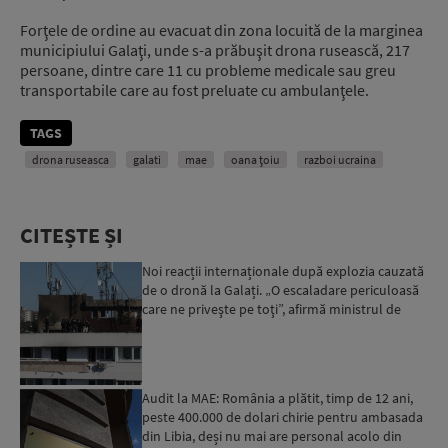
Forţele de ordine au evacuat din zona locuită de la marginea
municipiului Galaţi, unde s-a prăbuşit drona rusească, 217
persoane, dintre care 11 cu probleme medicale sau greu
transportabile care au fost preluate cu ambulanţele.
TAGS
drona ruseasca
galati
mae
oana țoiu
razboi ucraina
CITEȘTE ȘI
Noi reacții internaționale după explozia cauzată
de o dronă la Galați. „O escaladare periculoasă
care ne priveşte pe toţi”, afirmă ministrul de
extern...
Audit la MAE: România a plătit, timp de 12 ani,
peste 400.000 de dolari chirie pentru ambasada
din Libia, deși nu mai are personal acolo din