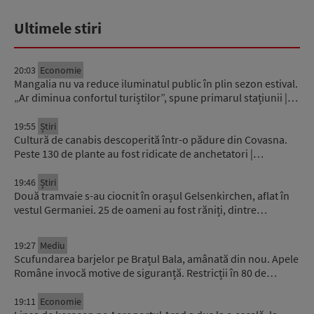
Ultimele stiri
20:03
Economie
Mangalia nu va reduce iluminatul public în plin sezon estival.
„Ar diminua confortul turiștilor”, spune primarul stațiunii |…
19:55
Știri
Cultură de canabis descoperită într-o pădure din Covasna.
Peste 130 de plante au fost ridicate de anchetatori |…
19:46
Știri
Două tramvaie s-au ciocnit în orașul Gelsenkirchen, aflat în
vestul Germaniei. 25 de oameni au fost răniți, dintre…
19:27
Mediu
Scufundarea barjelor pe Brațul Bala, amânată din nou. Apele
Române invocă motive de siguranță. Restricții în 80 de…
19:11
Economie