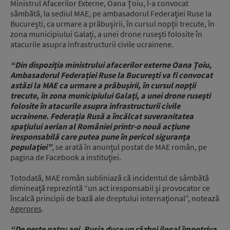
Ministrul Afacerilor Externe, Oana Ţoiu, l-a convocat
sâmbătă, la sediul MAE, pe ambasadorul Federaţiei Ruse la
Bucureşti, ca urmare a prăbuşirii, în cursul nopţii trecute, în
zona municipiului Galaţi, a unei drone ruseşti folosite în
atacurile asupra infrastructurii civile ucrainene.
“Din dispoziţia ministrului afacerilor externe Oana Ţoiu,
Ambasadorul Federaţiei Ruse la Bucureşti va fi convocat
astăzi la MAE ca urmare a prăbuşirii, în cursul nopţii
trecute, în zona municipiului Galaţi, a unei drone ruseşti
folosite în atacurile asupra infrastructurii civile
ucrainene. Federaţia Rusă a încălcat suveranitatea
spaţiului aerian al României printr-o nouă acţiune
iresponsabilă care putea pune în pericol siguranţa
populaţiei”
, se arată în anunţul postat de MAE român, pe
pagina de Facebook a instituţiei.
Totodată, MAE român subliniază că incidentul de sâmbătă
dimineaţă reprezintă “un act iresponsabil şi provocator ce
încalcă principii de bază ale dreptului internaţional”, notează
Agerpres
.
“De peste patru ani, Rusia duce un război ilegal împotriva