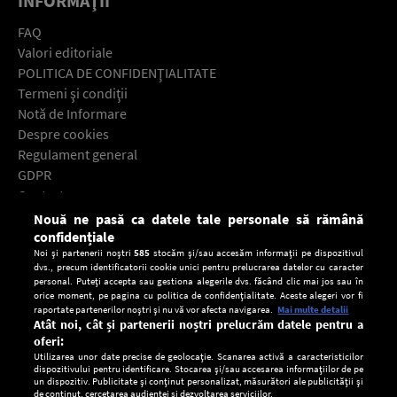
INFORMAŢII
FAQ
Valori editoriale
POLITICA DE CONFIDENŢIALITATE
Termeni şi condiţii
Notă de Informare
Despre cookies
Regulament general
GDPR
Contact
Nouă ne pasă ca datele tale personale să rămână
Descarcă gratuit aplicaţia Europa FM pentru smartphone:
confidențiale
Noi și partenerii noștri
585
stocăm și/sau accesăm informații pe dispozitivul
dvs., precum identificatorii cookie unici pentru prelucrarea datelor cu caracter
personal. Puteți accepta sau gestiona alegerile dvs. făcând clic mai jos sau în
orice moment, pe pagina cu politica de confidențialitate. Aceste alegeri vor fi
raportate partenerilor noștri și nu vă vor afecta navigarea.
Mai multe detalii
Atât noi, cât și partenerii noștri prelucrăm datele pentru a
oferi:
Utilizarea unor date precise de geolocație. Scanarea activă a caracteristicilor
dispozitivului pentru identificare. Stocarea și/sau accesarea informațiilor de pe
un dispozitiv. Publicitate și conținut personalizat, măsurători ale publicității și
de conținut, cercetarea audienței și dezvoltarea serviciilor.