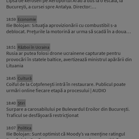
Lipsa de kerosen pe Aeroportul Arad a dus la o escală, la
București, a cursei spre Antalya. Director:…
18:59
Economie
Ilie Bolojan: Situaţia aprovizionării cu combustibil s-a
deblocat. Prețurile la motorină ar urma să scadă în a doua…
18:51
Război în Ucraina
Rusia ar putea folosi drone ucrainene capturate pentru
provocări în statele baltice, avertizează ministrul apărării din
Lituania
18:45
Cultură
Coiful de la Coțofenești intră în restaurare. Publicul poate
urmări online fiecare etapă a procesului | AUDIO
18:40
Știri
Surpare a carosabilului pe Bulevardul Eroilor din București.
Traficul se desfășoară restricționat
18:07
Politica
Ilie Bolojan: Sunt optimist că Moody’s va menține ratingul