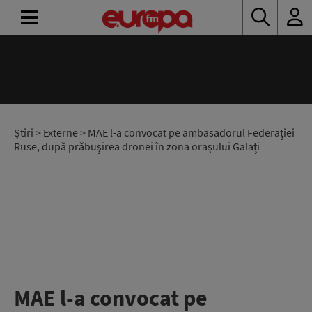
ACASĂ
ȘTIRI
RADIO
Știri
>
Externe
> MAE l-a convocat pe ambasadorul Federaţiei
Ruse, după prăbuşirea dronei în zona orașului Galaţi
CONCURSURI
PODCAST
ASCULTĂ
LIVE
MAE l-a convocat pe