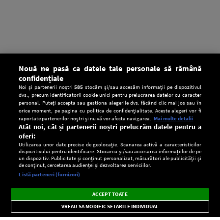
Nouă ne pasă ca datele tale personale să rămână
confidențiale
Noi și partenerii noștri
585
stocăm și/sau accesăm informații pe dispozitivul
dvs., precum identificatorii cookie unici pentru prelucrarea datelor cu caracter
personal. Puteți accepta sau gestiona alegerile dvs. făcând clic mai jos sau în
orice moment, pe pagina cu politica de confidențialitate. Aceste alegeri vor fi
raportate partenerilor noștri și nu vă vor afecta navigarea.
Mai multe detalii
Atât noi, cât și partenerii noștri prelucrăm datele pentru a
oferi:
Utilizarea unor date precise de geolocație. Scanarea activă a caracteristicilor
dispozitivului pentru identificare. Stocarea și/sau accesarea informațiilor de pe
un dispozitiv. Publicitate și conținut personalizat, măsurători ale publicității și
de conținut, cercetarea audienței și dezvoltarea serviciilor.
Setări:
Listă parteneri (furnizori)
Ascultă Europa FM în aplicație
Dark
×
Instalează
Radio live, podcasturi, știri și alerte
ACCEPT TOATE
Mode
importante.
VREAU SA MODIFIC SETARILE INDIVIDUAL
CONFIDENŢIALITATE