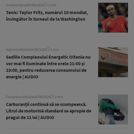
Andreea Ignat
04/08/2026
1 min
Tenis: Taylor Fritz, numărul 10 mondial,
învingător în turneul de la Washington
Gabriela Mladin
04/08/2026
1 min
Sediile Complexului Energetic Oltenia nu
vor mai fi iluminate între orele 21:00 și
23:00, pentru reducerea consumului de
energie | AUDIO
Florentina Mihaita
04/08/2026
2 min
Carburanții continuă să se scumpească.
Litrul de motorină standard se apropie de
pragul de 11 lei | AUDIO