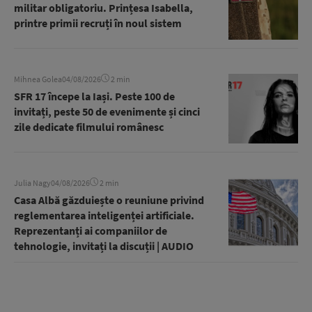
militar obligatoriu. Prințesa Isabella,
printre primii recruți în noul sistem
Mihnea Golea
04/08/2026
2 min
SFR 17 începe la Iași. Peste 100 de
invitați, peste 50 de evenimente și cinci
zile dedicate filmului românesc
Julia Nagy
04/08/2026
2 min
Casa Albă găzduiește o reuniune privind
reglementarea inteligenței artificiale.
Reprezentanți ai companiilor de
tehnologie, invitați la discuții | AUDIO