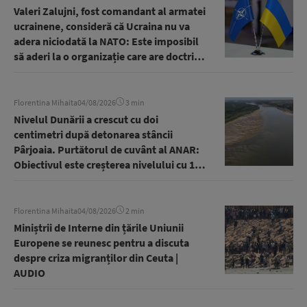
Valeri Zalujni, fost comandant al armatei
ucrainene, consideră că Ucraina nu va
adera niciodată la NATO: Este imposibil
să aderi la o organizație care are doctrine
din cel de-al Doilea Război Mondial
Florentina Mihaita
04/08/2026
3 min
Nivelul Dunării a crescut cu doi
centimetri după detonarea stâncii
Pârjoaia. Purtătorul de cuvânt al ANAR:
Obiectivul este creșterea nivelului cu 10-
12 centimetri pentru menținerea în
funcțiune a Reactorului 2 de la Cernavodă
| AUDIO
Florentina Mihaita
04/08/2026
2 min
Miniștrii de Interne din țările Uniunii
Europene se reunesc pentru a discuta
despre criza migranților din Ceuta |
AUDIO