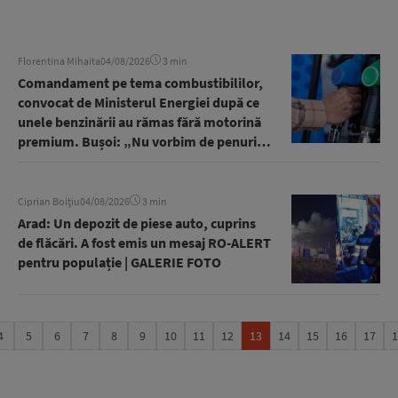
Florentina Mihaita
04/08/2026
3 min
Comandament pe tema combustibililor,
convocat de Ministerul Energiei după ce
unele benzinării au rămas fără motorină
premium. Bușoi: „Nu vorbim de penurie,
nu vorbim de probleme extinse” | AUDIO
Ciprian Boițiu
04/08/2026
3 min
Arad: Un depozit de piese auto, cuprins
de flăcări. A fost emis un mesaj RO-ALERT
pentru populație | GALERIE FOTO
4
5
6
7
8
9
10
11
12
13
14
15
16
17
1