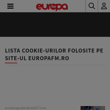
ACASĂ
ȘTIRI
RADIO
LISTA COOKIE-URILOR FOLOSITE PE
SITE-UL EUROPAFM.RO
CONCURSURI
PODCAST
ASCULTĂ
LIVE
Andreea Ignat
04/08/2026
3 min