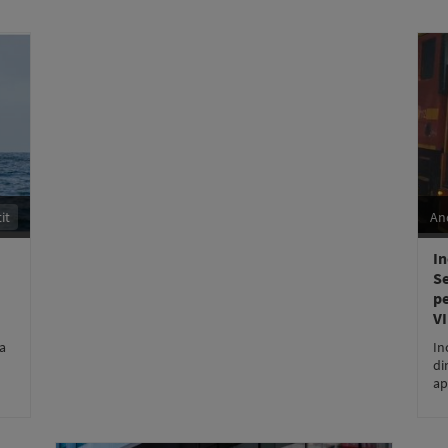
it
An
In
Se
pe
V
ța
In
di
ap