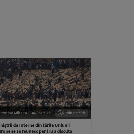
rentina Mihaita – 04/08/2026
2 min de citit
niștrii de Interne din țările Uniunii
ropene se reunesc pentru a discuta