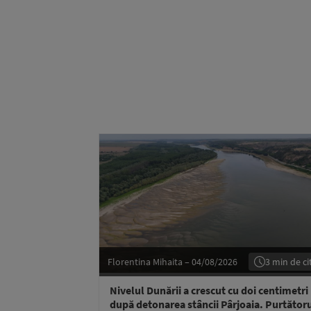
Florentina Mihaita – 04/08/2026
3 min de cit
Nivelul Dunării a crescut cu doi centimetri
după detonarea stâncii Pârjoaia. Purtător