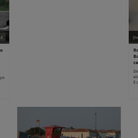
it
Ște
 o
Ro
Bu
ca
Di
el
kyo
îl