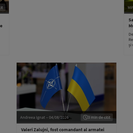
it
Mi
Sa
te
Mu
De
Re
și
Andreea Ignat – 04/08/2026
3 min de citit
Valeri Zalujni, fost comandant al armatei