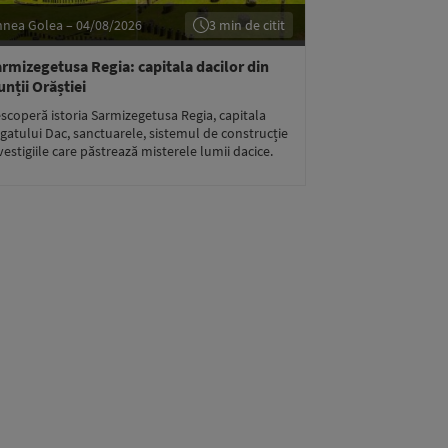
hnea Golea – 04/08/2026
3 min de citit
rmizegetusa Regia: capitala dacilor din
nții Orăștiei
scoperă istoria Sarmizegetusa Regia, capitala
gatului Dac, sanctuarele, sistemul de construcție
 vestigiile care păstrează misterele lumii dacice.