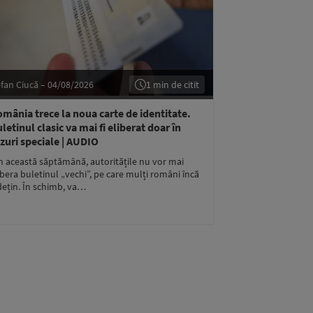
fan Ciucă – 04/08/2026
1 min de citit
mânia trece la noua carte de identitate.
letinul clasic va mai fi eliberat doar în
zuri speciale | AUDIO
n această săptămână, autoritățile nu vor mai
ibera buletinul „vechi”, pe care mulți români încă
 dețin. În schimb, va…