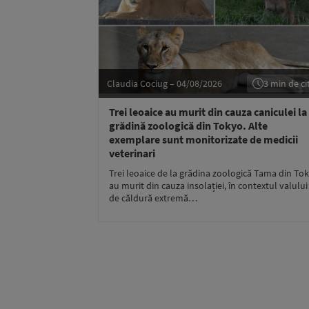
Claudia Cociug – 04/08/2026
3 min de cit
Trei leoaice au murit din cauza caniculei la
grădină zoologică din Tokyo. Alte
exemplare sunt monitorizate de medicii
veterinari
Trei leoaice de la grădina zoologică Tama din To
au murit din cauza insolației, în contextul valului
de căldură extremă…