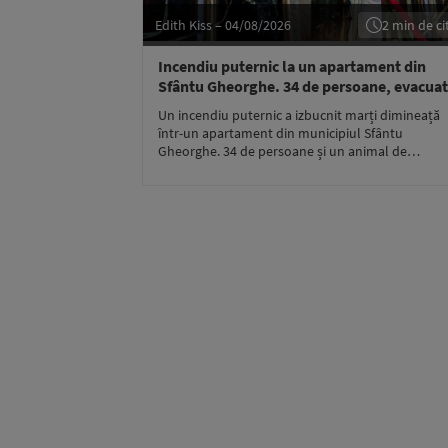
Edith Kiss – 04/08/2026
2 min de cit
Incendiu puternic la un apartament din
Sfântu Gheorghe. 34 de persoane, evacua
Un incendiu puternic a izbucnit marți dimineață
într-un apartament din municipiul Sfântu
Gheorghe. 34 de persoane și un animal de…