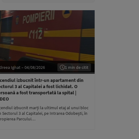
dreea Ignat – 04/08/2026
1 min de citit
cendiul izbucnit într-un apartament din
ctorul 3 al Capitalei a fost lichidat. O
rsoană a fost transportată la spital |
IDEO
cendiul izbucnit marți la ultimul etaj al unui bloc
n Sectorul 3 al Capitalei, pe Intrarea Odobești, în
ropierea Parcului…