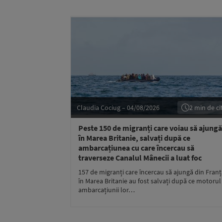
Claudia Cociug – 04/08/2026
2 min de cit
Peste 150 de migranți care voiau să ajungă
în Marea Britanie, salvați după ce
ambarcațiunea cu care încercau să
traverseze Canalul Mânecii a luat foc
157 de migranți care încercau să ajungă din Fran
în Marea Britanie au fost salvați după ce motorul
ambarcațiunii lor…