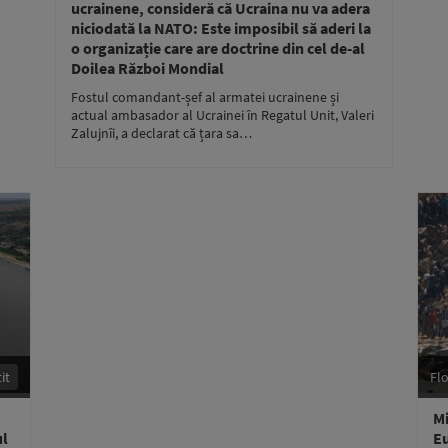
ucrainene, consideră că Ucraina nu va adera
niciodată la NATO: Este imposibil să aderi la
o organizație care are doctrine din cel de-al
Doilea Război Mondial
Fostul comandant-șef al armatei ucrainene și
actual ambasador al Ucrainei în Regatul Unit, Valeri
Zalujnîi, a declarat că țara sa…
it
Flo
Mi
ul
Eu