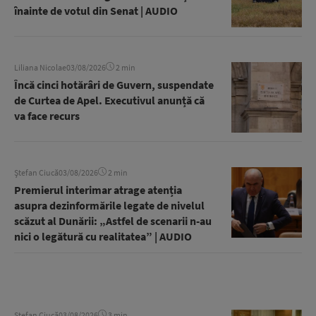
înainte de votul din Senat | AUDIO
Liliana Nicolae
03/08/2026
2 min
Încă cinci hotărâri de Guvern, suspendate
de Curtea de Apel. Executivul anunță că
va face recurs
Ștefan Ciucă
03/08/2026
2 min
Premierul interimar atrage atenția
asupra dezinformările legate de nivelul
scăzut al Dunării: „Astfel de scenarii n-au
nici o legătură cu realitatea” | AUDIO
Ștefan Ciucă
03/08/2026
3 min