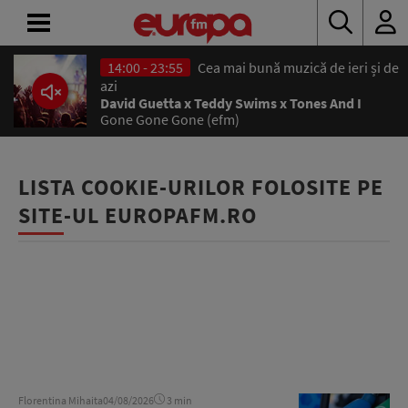
14:00 - 23:55
Cea mai bună muzică de ieri și de
ACASĂ
azi
David Guetta x Teddy Swims x Tones And I
Gone Gone Gone (efm)
ȘTIRI
RADIO
LISTA COOKIE-URILOR FOLOSITE PE
SITE-UL EUROPAFM.RO
CONCURSURI
PODCAST
ASCULTĂ
LIVE
Florentina Mihaita
04/08/2026
3 min