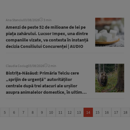
Ana Stanciu
03/08/2026
3 min
Amenzi de peste 52 de milioane de lei pe
piața zahărului. Lucsor Impex, una dintre
companiile vizate, va contesta în instanță
decizia Consiliului Concurenței | AUDIO
Claudia Cociug
03/08/2026
2 min
Bistrița-Năsăud: Primăria Telciu cere
„sprijin de urgență” autorităților
centrale după trei atacuri ale urșilor
asupra animalelor domestice, în ultimele
48 de ore
5
6
7
8
9
10
11
12
13
14
15
16
17
18