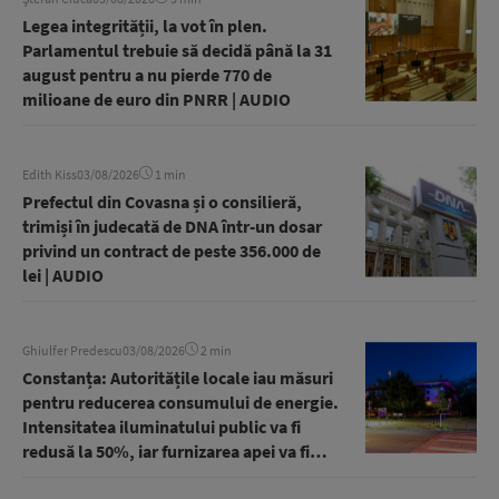
Legea integrității, la vot în plen.
Parlamentul trebuie să decidă până la 31
august pentru a nu pierde 770 de
milioane de euro din PNRR | AUDIO
Edith Kiss
03/08/2026
1 min
Prefectul din Covasna și o consilieră,
trimiși în judecată de DNA într-un dosar
privind un contract de peste 356.000 de
lei | AUDIO
Ghiulfer Predescu
03/08/2026
2 min
Constanța: Autoritățile locale iau măsuri
pentru reducerea consumului de energie.
Intensitatea iluminatului public va fi
redusă la 50%, iar furnizarea apei va fi
sistată noaptea | AUDIO