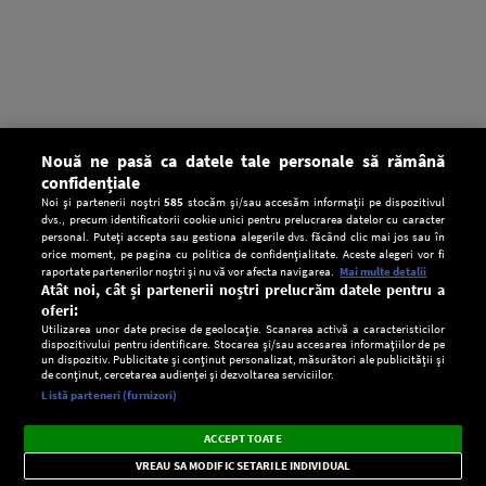
Nouă ne pasă ca datele tale personale să rămână
confidențiale
Noi și partenerii noștri
585
stocăm și/sau accesăm informații pe dispozitivul
dvs., precum identificatorii cookie unici pentru prelucrarea datelor cu caracter
personal. Puteți accepta sau gestiona alegerile dvs. făcând clic mai jos sau în
orice moment, pe pagina cu politica de confidențialitate. Aceste alegeri vor fi
raportate partenerilor noștri și nu vă vor afecta navigarea.
Mai multe detalii
Atât noi, cât și partenerii noștri prelucrăm datele pentru a
oferi:
Utilizarea unor date precise de geolocație. Scanarea activă a caracteristicilor
dispozitivului pentru identificare. Stocarea și/sau accesarea informațiilor de pe
un dispozitiv. Publicitate și conținut personalizat, măsurători ale publicității și
de conținut, cercetarea audienței și dezvoltarea serviciilor.
Setări:
Listă parteneri (furnizori)
Ascultă Europa FM în aplicație
Dark
×
Instalează
Radio live, podcasturi, știri și alerte
ACCEPT TOATE
Mode
importante.
VREAU SA MODIFIC SETARILE INDIVIDUAL
CONFIDENŢIALITATE