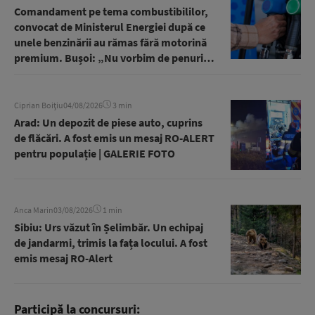
Comandament pe tema combustibililor,
convocat de Ministerul Energiei după ce
unele benzinării au rămas fără motorină
premium. Bușoi: „Nu vorbim de penurie,
nu vorbim de probleme extinse” | AUDIO
Ciprian Boițiu
04/08/2026
3 min
Arad: Un depozit de piese auto, cuprins
de flăcări. A fost emis un mesaj RO-ALERT
pentru populație | GALERIE FOTO
Anca Marin
03/08/2026
1 min
Sibiu: Urs văzut în Șelimbăr. Un echipaj
de jandarmi, trimis la fața locului. A fost
emis mesaj RO-Alert
Participă la concursuri: