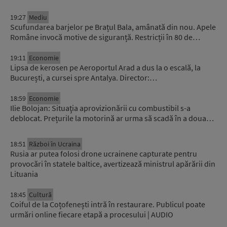
19:27
Mediu
Scufundarea barjelor pe Brațul Bala, amânată din nou. Apele
Române invocă motive de siguranță. Restricții în 80 de…
19:11
Economie
Lipsa de kerosen pe Aeroportul Arad a dus la o escală, la
București, a cursei spre Antalya. Director:…
18:59
Economie
Ilie Bolojan: Situaţia aprovizionării cu combustibil s-a
deblocat. Prețurile la motorină ar urma să scadă în a doua…
18:51
Război în Ucraina
Rusia ar putea folosi drone ucrainene capturate pentru
provocări în statele baltice, avertizează ministrul apărării din
Lituania
18:45
Cultură
Coiful de la Coțofenești intră în restaurare. Publicul poate
urmări online fiecare etapă a procesului | AUDIO