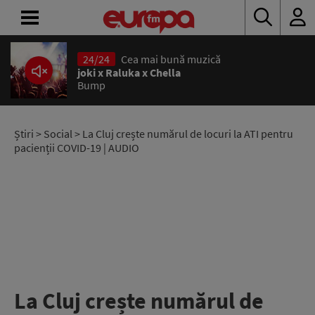
24/24
Cea mai bună muzică
ACASĂ
joki x Raluka x Chella
Bump
ȘTIRI
RADIO
Știri
>
Social
> La Cluj crește numărul de locuri la ATI pentru
pacienții COVID-19 | AUDIO
CONCURSURI
PODCAST
ASCULTĂ
LIVE
La Cluj crește numărul de