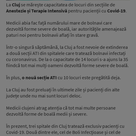
La
Cluj
se mărește capacitatea de locuri din secțiile de
Anestezie și Terapie Intensivă
pentru pacienții cu
Covid-19
.
Medicii abia fac față numărului mare de bolnavi care
dezvoltă forme severe de boală, iar autoritățile amenajează
paturi noi pentru bolnavii aflați în stare gravă.
Într-o singură săptămână, la Cluj a fost nevoie de extinderea
a două secții ATI din spitalele care tratează bolnavi infectați
cu coronavirus. De la o capacitate de 14 locuri s-a ajuns la 35
fiindcă tot mai mulți oameni dezvoltă forme severe de boală.
În plus,
o nouă secție ATI
cu 10 locuri este pregătită deja.
La Cluj au fost preluați în ultimele zile și pacienți din alte
județe unde nu mai sunt locuri deloc.
Medicii clujeni atrag atenția că tot mai multe persoane
dezvoltă forme de boală medii și severe.
În prezent, trei spitale din Cluj tratează exclusiv pacienți cu
Covid-19. Două dintre ele, cel de Boli Infecțioase și cel de