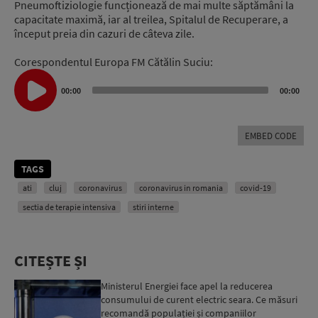
Pneumoftiziologie funcționează de mai multe săptămâni la
capacitate maximă, iar al treilea, Spitalul de Recuperare, a
început preia din cazuri de câteva zile.
Corespondentul Europa FM Cătălin Suciu:
Audio
Player
00:00
00:00
EMBED CODE
TAGS
ati
cluj
coronavirus
coronavirus in romania
covid-19
sectia de terapie intensiva
stiri interne
CITEȘTE ȘI
Ministerul Energiei face apel la reducerea
consumului de curent electric seara. Ce măsuri
recomandă populației și companiilor