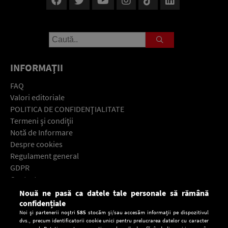
INFORMAŢII
FAQ
Valori editoriale
POLITICA DE CONFIDENŢIALITATE
Termeni şi condiţii
Notă de Informare
Despre cookies
Regulament general
GDPR
Contact
Nouă ne pasă ca datele tale personale să rămână
Descarcă gratuit aplicaţia Europa FM pentru smartphone:
confidențiale
Noi și partenerii noștri
585
stocăm și/sau accesăm informații pe dispozitivul
dvs., precum identificatorii cookie unici pentru prelucrarea datelor cu caracter