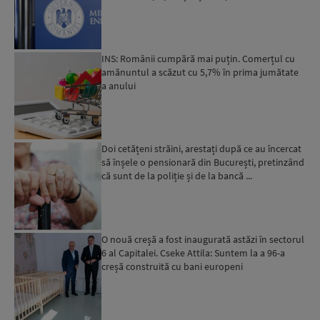
INS: Românii cumpără mai puțin. Comerțul cu
amănuntul a scăzut cu 5,7% în prima jumătate
a anului
Doi cetățeni străini, arestați după ce au încercat
să înșele o pensionară din București, pretinzând
că sunt de la poliție și de la bancă ...
O nouă creșă a fost inaugurată astăzi în sectorul
6 al Capitalei. Cseke Attila: Suntem la a 96-a
creșă construită cu bani europeni