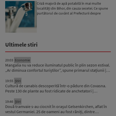
Criză majoră de apă potabilă în mai multe
localități din Bihor, din cauza secetei. Ce spune
purtătorul de cuvânt al Prefecturii despre
măsurile luate ...
Ultimele stiri
20:03
Economie
Mangalia nu va reduce iluminatul public în plin sezon estival.
„Ar diminua confortul turiștilor”, spune primarul stațiunii |…
19:55
Știri
Cultură de canabis descoperită într-o pădure din Covasna.
Peste 130 de plante au fost ridicate de anchetatori |…
19:46
Știri
Două tramvaie s-au ciocnit în orașul Gelsenkirchen, aflat în
vestul Germaniei. 25 de oameni au fost răniți, dintre…